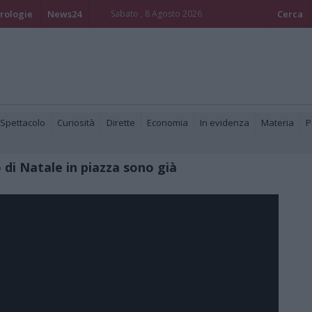
rologie
News24
Sabato , 8 Agosto 2026
Cerca
 Spettacolo
Curiosità
Dirette
Economia
In evidenza
Materia
P
o di Natale in piazza sono già