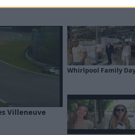
Whirlpool Family Da
es Villeneuve