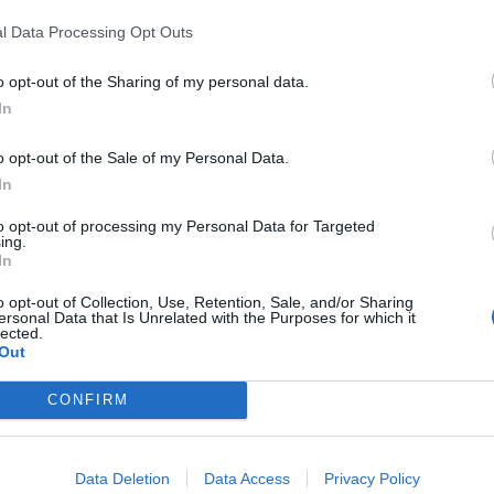
l Data Processing Opt Outs
o opt-out of the Sharing of my personal data.
In
o opt-out of the Sale of my Personal Data.
Max Horowitz: “La
In
Pallacanestro Vares
to opt-out of processing my Personal Data for Targeted
è pronta per fare un
ing.
passo avanti”
In
o opt-out of Collection, Use, Retention, Sale, and/or Sharing
ersonal Data that Is Unrelated with the Purposes for which it
moria: al Quarto
lected.
Out
ettiva per
ccini
CONFIRM
Giovanni Codato: “Il
calore del pubblico c
ha spinto al bronzo”
Data Deletion
Data Access
Privacy Policy