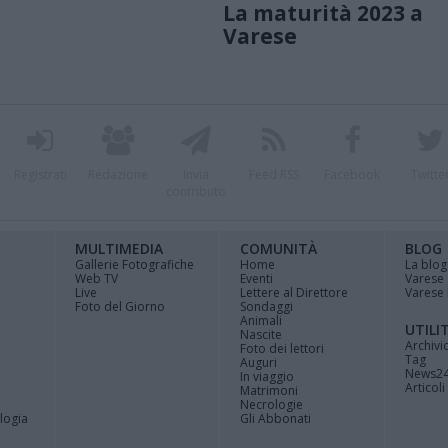
La maturità 2023 a
Varese
Registrati
Redazione
Invia
Feed RSS
Facebook
Twitte
contributo
MULTIMEDIA
COMUNITÀ
BLOG
Gallerie Fotografiche
Home
La blog
Web TV
Eventi
Varese
Live
Lettere al Direttore
Varese 
Foto del Giorno
Sondaggi
Animali
UTILI
Nascite
Archivi
Foto dei lettori
Tag
Auguri
News2
In viaggio
Articoli 
Matrimoni
Necrologie
logia
Gli Abbonati