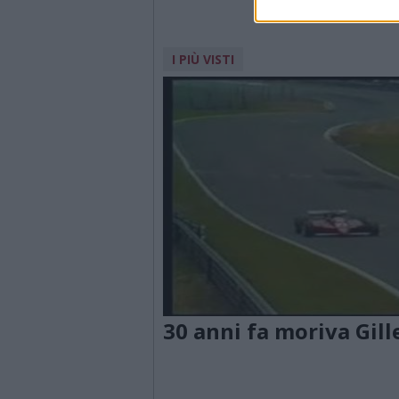
I PIÙ VISTI
30 anni fa moriva Gill