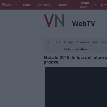
Tempo
Menù
Home
Territori
Canali
Nec
Libero
WebTV
Home
Cronaca
Cultura e
CATEGORIE
Video dai lettori
Natale 2018: le luci dell’alber
pronte