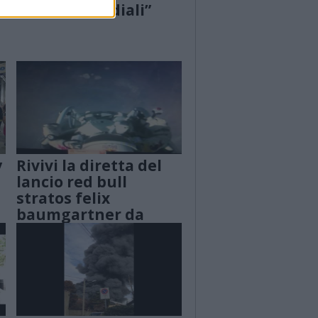
anche i mondiali”
y
Rivivi la diretta del
lancio red bull
stratos felix
baumgartner da
38950 m