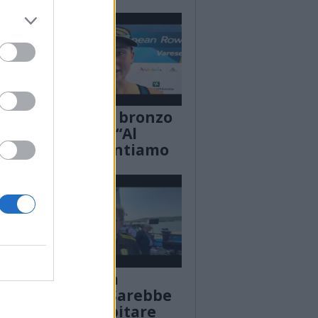
Alice Codato, bronzo
e
agli Europei: “Al
Mondiale puntiamo
più in alto”
Giorgetti alla
i
Schiranna: “Sarebbe
un sogno ospitare