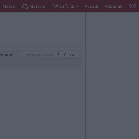
Meteo
Materia
Accedi
Abbonati
ersone
Podcast
Politica
Sport