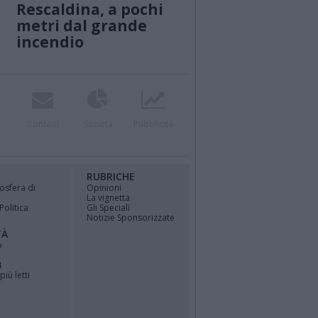
Rescaldina, a pochi
metri dal grande
incendio
r
Contatti
Società
Pubblicità
RUBRICHE
osfera di
Opinioni
La vignetta
Politica
Gli Speciali
Notizie Sponsorizzate
TÀ
o
4
più letti