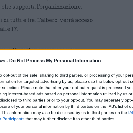
, che supporta l’organizzazione.
 di tutti e tre. L’albero verrà acceso
lle 17.
n piazza Monte Grappa sono già pronte
ccio: arriva Varese città Natalizia
ws -
Do Not Process My Personal Information
i accende l’albero di Natale
del
varese
to opt-out of the sale, sharing to third parties, or processing of your per
formation for targeted advertising by us, please use the below opt-out s
r selection. Please note that after your opt-out request is processed y
eing interest-based ads based on personal information utilized by us or
ati
per commentare questo articolo.
disclosed to third parties prior to your opt-out. You may separately opt-
losure of your personal information by third parties on the IAB’s list of
tatori. Il contenuto di questo commento esprime il pensiero dell'autore e
. This information may also be disclosed by us to third parties on the
IA
s.it, che rimane autonoma e indipendente. I messaggi inclusi nei commenti
ingoli lettori che possono essere automaticamente pubblicati senza filtro
Participants
that may further disclose it to other third parties.
nk a siti esterni verranno rimossi in automatico dal sistema.