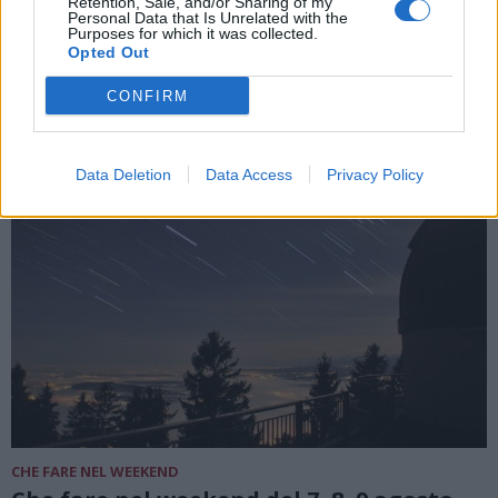
Retention, Sale, and/or Sharing of my
Busto Arsizio: 5 le postazioni nuove
Personal Data that Is Unrelated with the
Purposes for which it was collected.
Opted Out
CONFIRM
Data Deletion
Data Access
Privacy Policy
CHE FARE NEL WEEKEND