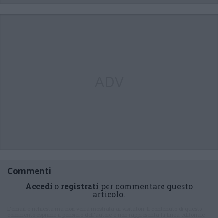
ADV
Commenti
Accedi
o
registrati
per commentare questo
articolo.
L'email è richiesta ma non verrà mostrata ai visitatori. Il contenuto di questo
commento esprime il pensiero dell'autore e non rappresenta la linea editoriale