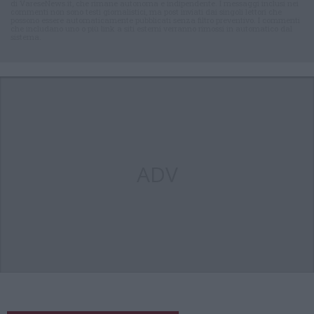
di VareseNews.it, che rimane autonoma e indipendente. I messaggi inclusi nei
commenti non sono testi giornalistici, ma post inviati dai singoli lettori che
possono essere automaticamente pubblicati senza filtro preventivo. I commenti
che includano uno o più link a siti esterni verranno rimossi in automatico dal
sistema.
ADV