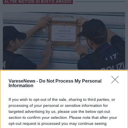
ALTRE NOTIZIE DI BUSTO ARSIZIO
VareseNews -
Do Not Process My Personal
Information
If you wish to opt-out of the sale, sharing to third parties, or
BUSTO ARSIZIO
processing of your personal or sensitive information for
Tredici anni, trovato al bar col cocktail
targeted advertising by us, please use the below opt-out
section to confirm your selection. Please note that after your
“angelo azzurro”: via la licenza al locale
opt-out request is processed you may continue seeing
di Busto Arsizio