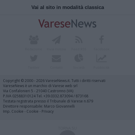
Vai al sito in modalità classica
Redazione
Invia notizia
Feed RSS
Facebook
Twitter
Contatti
Società
Pubblicità
Copyright © 2000 - 2026 VareseNews.it. Tutti i diritti riservati
VareseNews è un marchio di Varese web srl
Via Confalonieri 5 - 21040 Castronno (VA)
P.IVA 02588310124 Tel. +39.0332.873094 / 873168
Testata registrata presso il Tribunale di Varese n.679
Direttore responsabile: Marco Giovannelli
Imp. Cookie
-
Cookie
-
Privacy
TORNA SU