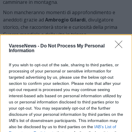
camminare in montagna.
Non mancheranno momenti di approfondimento e
aneddoti grazie ad
Ambrogio Gilardi
, divulgatore
storico, che racconterà storie e curiosità della prima
Guerra mondiale e della vita in trincea.
Il costo di partecipazione (compreso il pranzo) è di
19
VareseNews -
Do Not Process My Personal
Information
euro per gli adulti e di 12 per i ragazzini fino a 12
anni.
If you wish to opt-out of the sale, sharing to third parties, or
Per le iscrizioni scrivere una mail a:
processing of your personal or sensitive information for
sullalineacadorna@gmail.com
oppure telefonare al
targeted advertising by us, please use the below opt-out
section to confirm your selection. Please note that after your
numero
340 9266 691
opt-out request is processed you may continue seeing
Il ricavato dell’iniziativa verrà interamente devoluto
per
interest-based ads based on personal information utilized by
sostenere gli aiuti e l’accoglienza alla popolazione
us or personal information disclosed to third parties prior to
your opt-out. You may separately opt-out of the further
dell’Ucraina.
disclosure of your personal information by third parties on the
Qui la locandina con tutti i dettagli
IAB’s list of downstream participants. This information may
also be disclosed by us to third parties on the
IAB’s List of