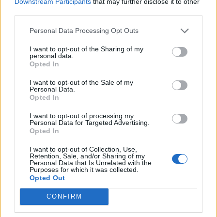
Downstream Participants
that may further disclose it to other
MAGGIORI INFORMAZIONI
third parties.
3409266691
Personal Data Processing Opt Outs
sullalineacadorna@gmail.com
I want to opt-out of the Sharing of my
personal data.
Opted In
https://www.amicidelmonteorsa.com/
I want to opt-out of the Sale of my
Personal Data.
Seguici su
Opted In
ORGANIZZATO DA
I want to opt-out of processing my
Personal Data for Targeted Advertising.
Opted In
Amici del Monte Orsa
I want to opt-out of Collection, Use,
Saltrio
Retention, Sale, and/or Sharing of my
Personal Data that Is Unrelated with the
Purposes for which it was collected.
Opted Out
22 Marzo 2022
CONFIRM
di
Ma.Ge.