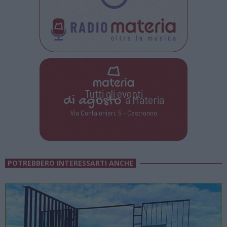
Tutti gli eventi
di
agosto
a Materia
Via Confalonieri, 5 - Castronno
POTREBBERO INTERESSARTI ANCHE