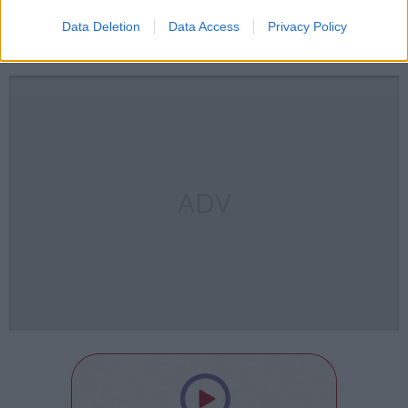
Data Deletion
Data Access
Privacy Policy
amici monte orsa
linea cadorna
Valceresio
weekend
ADV