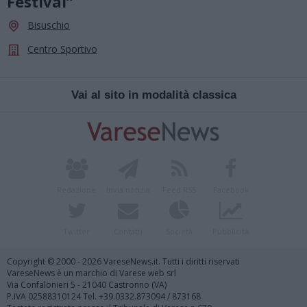
Festival”
Bisuschio
Centro Sportivo
Vai al sito in modalità classica
Redazione
Invia notizia
Feed RSS
Facebook
Twitter
Contatti
Società
Pubblicità
Copyright © 2000 - 2026 VareseNews.it. Tutti i diritti riservati
VareseNews è un marchio di Varese web srl
Via Confalonieri 5 - 21040 Castronno (VA)
P.IVA 02588310124 Tel. +39.0332.873094 / 873168