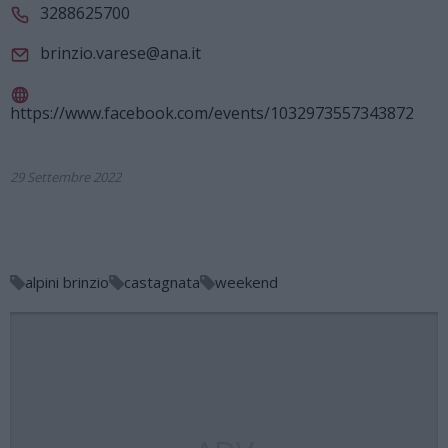
3288625700
brinzio.varese@ana.it
https://www.facebook.com/events/1032973557343872
29 Settembre 2022
alpini brinzio
castagnata
weekend