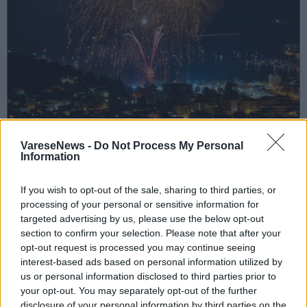
SAGRE, FIERE E FESTE
VareseNews -
Do Not Process My Personal
Information
08 Agosto 2026 - 15 Agosto 2026
Torna il Ferragosto Lavenese: ecco il
If you wish to opt-out of the sale, sharing to third parties, or
programma dell’edizione 2026
processing of your personal or sensitive information for
targeted advertising by us, please use the below opt-out
Laveno Mombello
section to confirm your selection. Please note that after your
opt-out request is processed you may continue seeing
interest-based ads based on personal information utilized by
us or personal information disclosed to third parties prior to
your opt-out. You may separately opt-out of the further
disclosure of your personal information by third parties on the