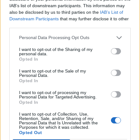
IAB’s list of downstream participants. This information may
also be disclosed by us to third parties on the
IAB’s List of
Downstream Participants
that may further disclose it to other
third parties.
Personal Data Processing Opt Outs
I want to opt-out of the Sharing of my
personal data.
Opted In
SAGRE, FIERE E FESTE
I want to opt-out of the Sale of my
Personal Data.
Opted In
08 Agosto 2026 - 09 Agosto 2026
La “festa della cipolla” propone buoni
I want to opt-out of processing my
Personal Data for Targeted Advertising.
sapori e serate insieme
Opted In
Casalzuigno
I want to opt-out of Collection, Use,
Retention, Sale, and/or Sharing of my
Area Feste
Personal Data that Is Unrelated with the
Purposes for which it was collected.
Opted Out