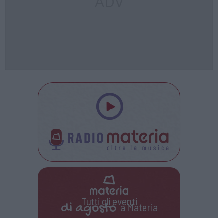
ADV
Tutti gli eventi
di
agosto
a Materia