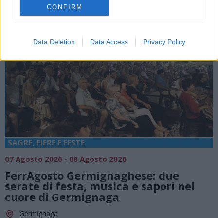
CONFIRM
Data Deletion
Data Access
Privacy Policy
SAGRE, FIERE E FESTE
07 Agosto 2026 - 08 Agosto 2026
FerrAgosto Germignaghese: due
serate di festa, musica e sapori nel
cuore di Germignaga
Germignaga