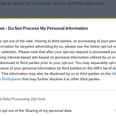
le e salute, servizi sociali, lavoro, politiche della casa:
dente Ordine degli Psicologi della Lombardia;
e Commissione Sanità Regione Lombardia;
ws -
Do Not Process My Personal Information
e Socio Sanitario ASST Valle Olona;
te Psicologo ASST Valle Olona, Dipartimento Salute
to opt-out of the sale, sharing to third parties, or processing of your per
formation for targeted advertising by us, please use the below opt-out s
 Ufficio Scolastico Territoriale di Varese;
r selection. Please note that after your opt-out request is processed y
V Law Tax and Finance:
eing interest-based ads based on personal information utilized by us or
disclosed to third parties prior to your opt-out. You may separately opt-
e Associato Psicologia del Lavoro e delle
losure of your personal information by third parties on the IAB’s list of
e “Rete Scuole che Promuovono Salute”
. This information may also be disclosed by us to third parties on the
IA
ano Domenico Cirino, Referenti Territoriali OPL
Participants
that may further disclose it to other third parties.
cipe Onlus.
irettore Rete 55
l Data Processing Opt Outs
mma dettagliato e alle modalità di prenotazione:
/22-11-2022-SAVE-THE-DATE-La-riforma-di-
o opt-out of the Sharing of my personal data.
in-Lombardia-Il-ruolo-dello-Psicologo.php