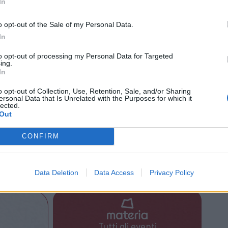
In
o opt-out of the Sale of my Personal Data.
In
21 Novembre 2022
to opt-out of processing my Personal Data for Targeted
ews
ing.
In
.it
VareseNews crediamo che una buona informazione
o opt-out of Collection, Use, Retention, Sale, and/or Sharing
ersonal Data that Is Unrelated with the Purposes for which it
 la vita di tutti. Ogni giorno lavoriamo cercando di
lected.
ito critico.
Out
Abbonati a VareseNews
CONFIRM
Data Deletion
Data Access
Privacy Policy
o di base
Tutti gli eventi