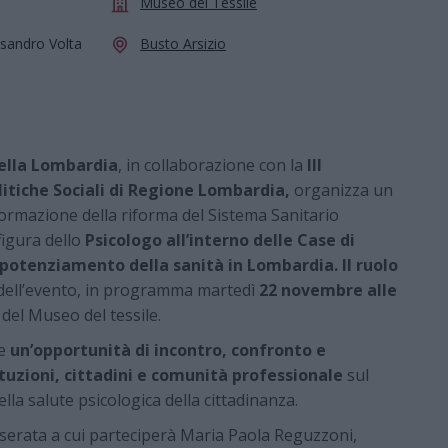
Museo del Tessile
ssandro Volta
Busto Arsizio
della Lombardia
, in collaborazione con la
III
itiche Sociali di Regione Lombardia,
organizza un
ormazione della riforma del Sistema Sanitario
figura dello
Psicologo all’interno delle Case di
potenziamento della sanità in Lombardia. Il ruolo
o dell’evento, in programma martedì
22 novembre alle
del Museo del tessile.
e
un’opportunità di incontro, confronto e
uzioni, cittadini e comunità professionale
sul
lla salute psicologica della cittadinanza.
serata a cui parteciperà Maria Paola Reguzzoni,