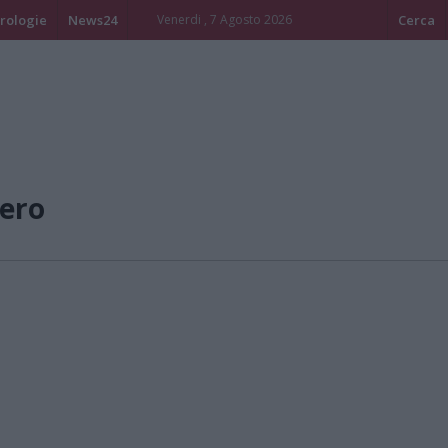
rologie
News24
Venerdi , 7 Agosto 2026
Cerca
ero