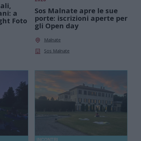
ali,
Sos Malnate apre le sue
ani: a
porte: iscrizioni aperte per
ght Foto
gli Open day
Malnate
Sos Malnate
INCONTRI