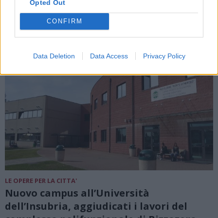
Opted Out
DALLA HOME
CONFIRM
Data Deletion
Data Access
Privacy Policy
LE OPERE PER LA CITTA'
Nuovo campus all’Università
dell’Insubria, aggiudicati i lavori del