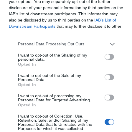
your opt-out. You may separately opt-out of the further
di VareseNews.it, che rimane autonoma e indipendente. I messaggi inclusi nei
commenti non sono testi giornalistici, ma post inviati dai singoli lettori che
disclosure of your personal information by third parties on the
possono essere automaticamente pubblicati senza filtro preventivo. I commenti
che includano uno o più link a siti esterni verranno rimossi in automatico dal
IAB’s list of downstream participants. This information may
sistema.
also be disclosed by us to third parties on the
IAB’s List of
Downstream Participants
that may further disclose it to other
third parties.
Personal Data Processing Opt Outs
I want to opt-out of the Sharing of my
personal data.
Opted In
ADV
I want to opt-out of the Sale of my
Personal Data.
Opted In
I want to opt-out of processing my
Personal Data for Targeted Advertising.
Opted In
I want to opt-out of Collection, Use,
Retention, Sale, and/or Sharing of my
Personal Data that Is Unrelated with the
Purposes for which it was collected.