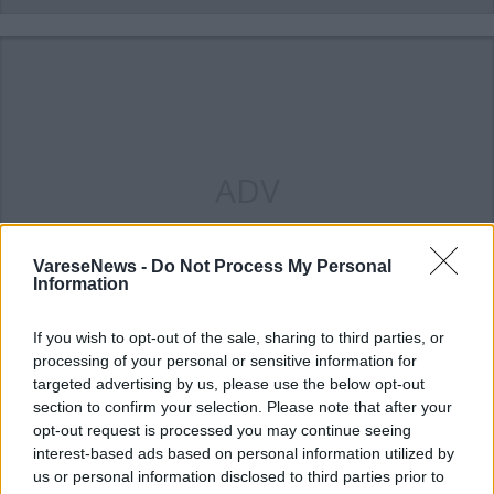
ADV
VareseNews -
Do Not Process My Personal
Information
If you wish to opt-out of the sale, sharing to third parties, or
processing of your personal or sensitive information for
targeted advertising by us, please use the below opt-out
Commenti
section to confirm your selection. Please note that after your
Accedi
o
registrati
per commentare questo
opt-out request is processed you may continue seeing
articolo.
interest-based ads based on personal information utilized by
us or personal information disclosed to third parties prior to
L'email è richiesta ma non verrà mostrata ai visitatori. Il contenuto di questo
commento esprime il pensiero dell'autore e non rappresenta la linea editoriale