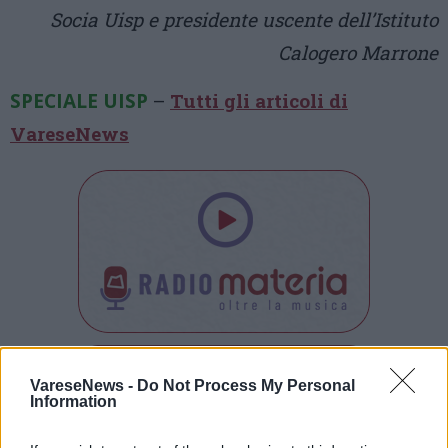
Socia Uisp e presidente uscente dell’Istituto
Calogero Marrone
SPECIALE UISP
–
Tutti gli articoli di
VareseNews
VareseNews -
Do Not Process My Personal
Information
Tutti gli eventi
di
agosto
a Materia