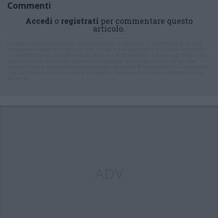
Commenti
Accedi
o
registrati
per commentare questo
articolo.
L'email è richiesta ma non verrà mostrata ai visitatori. Il contenuto di questo
commento esprime il pensiero dell'autore e non rappresenta la linea editoriale
di VareseNews.it, che rimane autonoma e indipendente. I messaggi inclusi nei
commenti non sono testi giornalistici, ma post inviati dai singoli lettori che
possono essere automaticamente pubblicati senza filtro preventivo. I commenti
che includano uno o più link a siti esterni verranno rimossi in automatico dal
sistema.
ADV