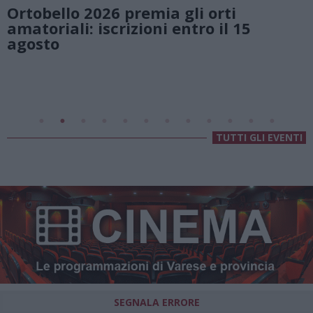
ello 2026 premia gli orti
natura
iali: iscrizioni entro il 15
Lago d
to
Valsold
Villa F
TUTTI GLI EVENTI
SEGNALA ERRORE