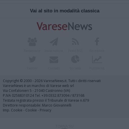
Vai al sito in modalità classica
Redazione
Invia notizia
Feed RSS
Facebook
Twitter
Contatti
Società
Pubblicità
Copyright © 2000 - 2026 VareseNews.it. Tutti i diritti riservati
VareseNews è un marchio di Varese web srl
Via Confalonieri 5 - 21040 Castronno (VA)
P.IVA 02588310124 Tel. +39.0332.873094 / 873168
Testata registrata presso il Tribunale di Varese n.679
Direttore responsabile: Marco Giovannelli
Imp. Cookie
-
Cookie
-
Privacy
TORNA SU