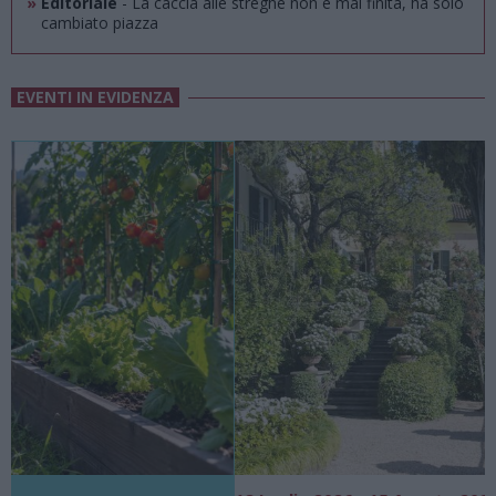
»
Editoriale
- La caccia alle streghe non è mai finita, ha solo
cambiato piazza
EVENTI IN EVIDENZA