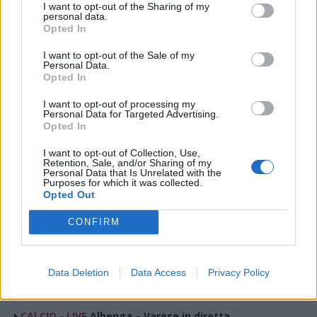
I want to opt-out of the Sharing of my
personal data.
Opted In
I want to opt-out of the Sale of my
Personal Data.
Opted In
I want to opt-out of processing my
Tutti gli eventi
Personal Data for Targeted Advertising.
di
agosto
a Materia
Opted In
Via Confalonieri, 5 - Castronno
I want to opt-out of Collection, Use,
Retention, Sale, and/or Sharing of my
Personal Data that Is Unrelated with the
Purposes for which it was collected.
Opted Out
Francesco Mazzoleni
francesco.mazzoleni@varesenews.it
CONFIRM
Sport e Malnate, passione e territorio per
comunicare e raccontare emozioni
Abbonati a VareseNews
Data Deletion
Data Access
Privacy Policy
LEGGI ANCHE
CALCIO - LIVE
Albenga – Varese in diretta