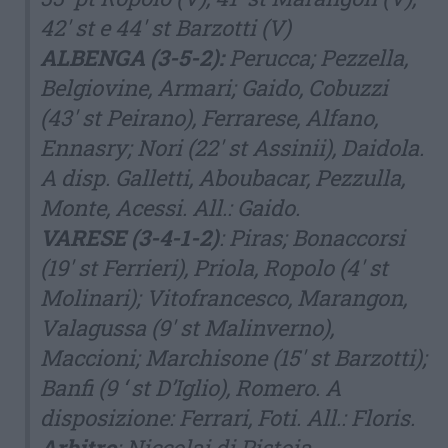
42′ st e 44′ st Barzotti (V)
ALBENGA (3-5-2):
Perucca; Pezzella,
Belgiovine, Armari; Gaido, Cobuzzi
(43′ st Peirano), Ferrarese, Alfano,
Ennasry; Nori (22′ st Assinii), Daidola.
A disp. Galletti, Aboubacar, Pezzulla,
Monte, Acessi. All.: Gaido.
VARESE (3-4-1-2)
: Piras; Bonaccorsi
(19′ st Ferrieri), Priola, Ropolo (4′ st
Molinari); Vitofrancesco, Marangon,
Valagussa (9′ st Malinverno),
Maccioni; Marchisone (15′ st Barzotti);
Banfi (9 ‘ st D’Iglio), Romero. A
disposizione: Ferrari, Foti. All.: Floris.
Arbitro
: Niccolai di Pistoia