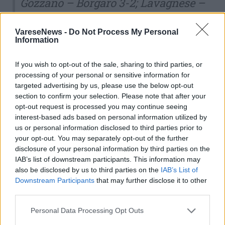
Gozzano – Borgaro 3-2; Lavagnese –
Derthona 0-3; Vogherese – Ligorna 1-
1.
VareseNews -
Do Not Process My Personal
Information
CLASSIFICA
: Bra 51; Vado
44;
Varese
42; NovaRomentin 39;
If you wish to opt-out of the sale, sharing to third parties, or
processing of your personal or sensitive information for
Chisola 37; Ligorna 34; Gozzano 33;
targeted advertising by us, please use the below opt-out
Lavagnese 30; Saluzzo 29; Asti,
section to confirm your selection. Please note that after your
opt-out request is processed you may continue seeing
Imperia 28; Sanremese 27; Oltrepò,
interest-based ads based on personal information utilized by
Derthona 25; Vogherese 23; Cairese 21;
us or personal information disclosed to third parties prior to
Albenga (-1) 19; Borgaro 14; Fossano,
your opt-out. You may separately opt-out of the further
disclosure of your personal information by third parties on the
Chieri 13.
IAB’s list of downstream participants. This information may
also be disclosed by us to third parties on the
IAB’s List of
Downstream Participants
that may further disclose it to other
third parties.
Personal Data Processing Opt Outs