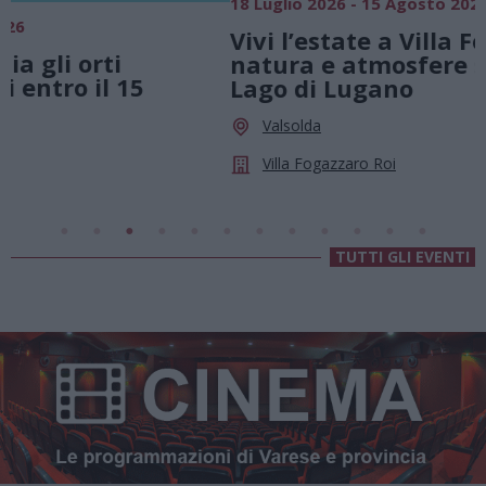
18 Luglio 2026 - 15 Agosto 2026
0
Vivi l’estate a Villa Fogazzaro Roi. Tra
natura e atmosfere senza tempo sul
Lago di Lugano
Valsolda
Villa Fogazzaro Roi
TUTTI GLI EVENTI