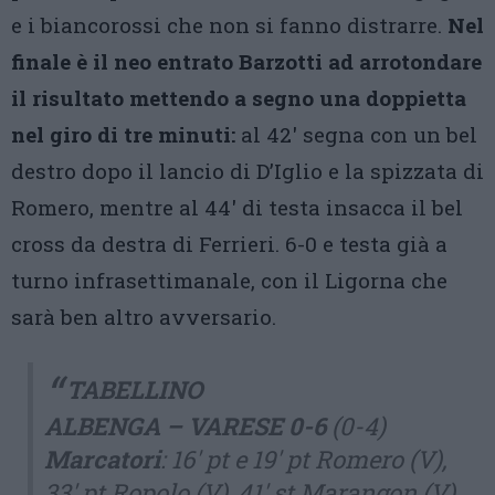
e i biancorossi che non si fanno distrarre.
Nel
finale è il neo entrato Barzotti ad arrotondare
il risultato mettendo a segno una doppietta
nel giro di tre minuti:
al 42′ segna con un bel
destro dopo il lancio di D’Iglio e la spizzata di
Romero, mentre al 44′ di testa insacca il bel
cross da destra di Ferrieri. 6-0 e testa già a
turno infrasettimanale, con il Ligorna che
sarà ben altro avversario.
TABELLINO
ALBENGA – VARESE 0-6
(0-4)
Marcatori
: 16′ pt e 19′ pt Romero (V),
33′ pt Ropolo (V), 41′ st Marangon (V),