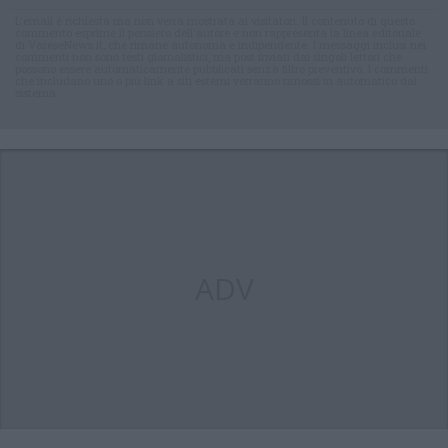
L'email è richiesta ma non verrà mostrata ai visitatori. Il contenuto di questo
commento esprime il pensiero dell'autore e non rappresenta la linea editoriale
di VareseNews.it, che rimane autonoma e indipendente. I messaggi inclusi nei
commenti non sono testi giornalistici, ma post inviati dai singoli lettori che
possono essere automaticamente pubblicati senza filtro preventivo. I commenti
che includano uno o più link a siti esterni verranno rimossi in automatico dal
sistema.
ADV