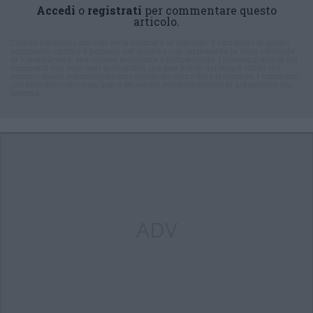
Accedi
o
registrati
per commentare questo
articolo.
L'email è richiesta ma non verrà mostrata ai visitatori. Il contenuto di questo
commento esprime il pensiero dell'autore e non rappresenta la linea editoriale
di VareseNews.it, che rimane autonoma e indipendente. I messaggi inclusi nei
commenti non sono testi giornalistici, ma post inviati dai singoli lettori che
possono essere automaticamente pubblicati senza filtro preventivo. I commenti
che includano uno o più link a siti esterni verranno rimossi in automatico dal
sistema.
ADV