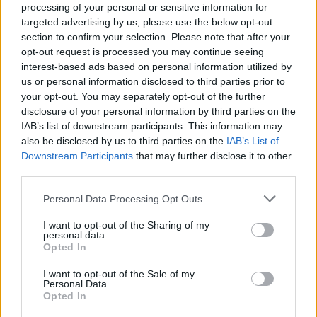
standard.
processing of your personal or sensitive information for
targeted advertising by us, please use the below opt-out
Oggi il modello vincente è diverso
e basato
section to confirm your selection. Please note that after your
opt-out request is processed you may continue seeing
su lavoro ibrido con un bilanciamento tra
interest-based ads based on personal information utilized by
presenza e remoto; catene di produzione
us or personal information disclosed to third parties prior to
your opt-out. You may separately opt-out of the further
regionalizzate che offrono più sicurezza e
disclosure of your personal information by third parties on the
IAB’s list of downstream participants. This information may
meno rischio; e, infine e in modo sostanziale,
also be disclosed by us to third parties on the
IAB’s List of
automazione diffusa, che permette meno
Downstream Participants
that may further disclose it to other
third parties.
dipendenza dall’uomo nei processi ripetitivi.
Personal Data Processing Opt Outs
Cinque anni dopo il Covid, il futuro del
I want to opt-out of the Sharing of my
lavoro, della produzione e dell’innovazione
personal data.
Opted In
si è riscritto su nuove regol
e. Non è più
I want to opt-out of the Sale of my
centralizzato, ma diffuso. Chi ha già unito i
Personal Data.
Opted In
puntini cresce. Gli altri? Guardano ancora