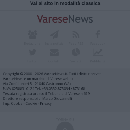
Vai al sito in modalità classica
Redazione
Invia notizia
Feed RSS
Facebook
Twitter
Contatti
Società
Pubblicità
Copyright © 2000 - 2026 VareseNews.it. Tutti i diritti riservati
VareseNews è un marchio di Varese web srl
Via Confalonieri 5 - 21040 Castronno (VA)
P.IVA 02588310124 Tel. +39.0332.873094 / 873168
Testata registrata presso il Tribunale di Varese n.679
Direttore responsabile: Marco Giovannelli
Imp. Cookie
-
Cookie
-
Privacy
TORNA SU