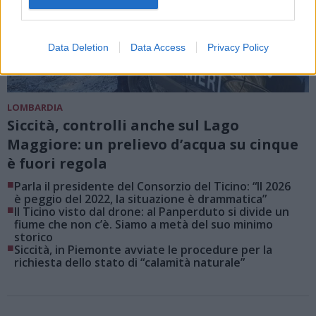
Data Deletion
Data Access
Privacy Policy
LOMBARDIA
Siccità, controlli anche sul Lago
Maggiore: un prelievo d’acqua su cinque
è fuori regola
■
Parla il presidente del Consorzio del Ticino: “Il 2026
è peggio del 2022, la situazione è drammatica”
■
Il Ticino visto dal drone: al Panperduto si divide un
fiume che non c’è. Siamo a metà del suo minimo
storico
■
Siccità, in Piemonte avviate le procedure per la
richiesta dello stato di “calamità naturale”