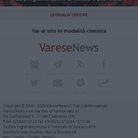
SEGNALA ERRORE
Vai al sito in modalità classica
Redazione
Invia notizia
Feed RSS
Facebook
Twitter
Contatti
Società
Pubblicità
Copyright © 2000 - 2026 VareseNews.it. Tutti i diritti riservati
VareseNews è un marchio di Varese web srl
Via Confalonieri 5 - 21040 Castronno (VA)
P.IVA 02588310124 Tel. +39.0332.873094 / 873168
Testata registrata presso il Tribunale di Varese n.679
Direttore responsabile: Marco Giovannelli
Imp. Cookie
-
Cookie
-
Privacy