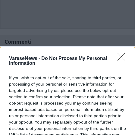
Commenti
Accedi
o
registrati
per commentare questo
articolo.
VareseNews -
Do Not Process My Personal
Information
L'email è richiesta ma non verrà mostrata ai visitatori. Il contenuto di questo
commento esprime il pensiero dell'autore e non rappresenta la linea editoriale
di VareseNews.it, che rimane autonoma e indipendente. I messaggi inclusi nei
commenti non sono testi giornalistici, ma post inviati dai singoli lettori che
If you wish to opt-out of the sale, sharing to third parties, or
possono essere automaticamente pubblicati senza filtro preventivo. I commenti
che includano uno o più link a siti esterni verranno rimossi in automatico dal
processing of your personal or sensitive information for
sistema.
targeted advertising by us, please use the below opt-out
section to confirm your selection. Please note that after your
opt-out request is processed you may continue seeing
interest-based ads based on personal information utilized by
us or personal information disclosed to third parties prior to
your opt-out. You may separately opt-out of the further
disclosure of your personal information by third parties on the
IAB’s list of downstream participants. This information may