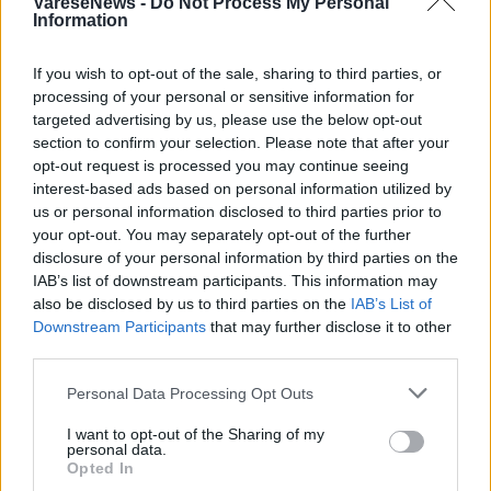
VareseNews -
Do Not Process My Personal
Information
»
Varese
- Incendio a Varese in viale Europa, impegnate sette
squadre di vigili del fuoco per lo spegnimento
If you wish to opt-out of the sale, sharing to third parties, or
processing of your personal or sensitive information for
EVENTI IN EVIDENZA
targeted advertising by us, please use the below opt-out
section to confirm your selection. Please note that after your
opt-out request is processed you may continue seeing
interest-based ads based on personal information utilized by
us or personal information disclosed to third parties prior to
your opt-out. You may separately opt-out of the further
disclosure of your personal information by third parties on the
IAB’s list of downstream participants. This information may
also be disclosed by us to third parties on the
IAB’s List of
Downstream Participants
that may further disclose it to other
third parties.
Personal Data Processing Opt Outs
I want to opt-out of the Sharing of my
personal data.
Opted In