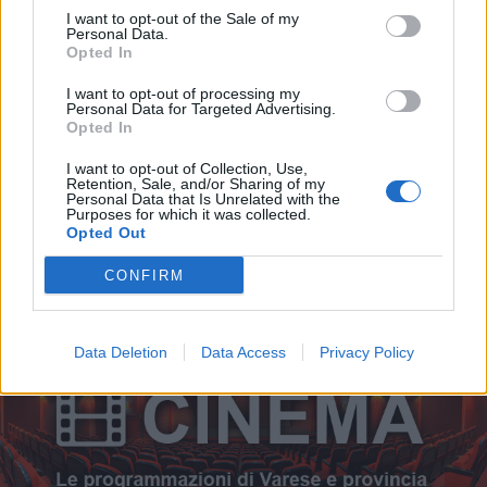
INCONTRI
I want to opt-out of the Sale of my
1
Personal Data.
15 Luglio 2026 - 15 Agosto 2026
Opted In
V
Ortobello 2026 premia gli orti
n
I want to opt-out of processing my
e
amatoriali: iscrizioni entro il 15
L
Personal Data for Targeted Advertising.
agosto
Opted In
I want to opt-out of Collection, Use,
Retention, Sale, and/or Sharing of my
Personal Data that Is Unrelated with the
Purposes for which it was collected.
Opted Out
CONFIRM
TUTTI GLI EVENTI
Data Deletion
Data Access
Privacy Policy