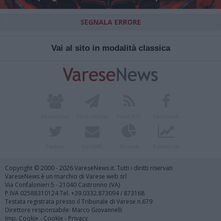
SEGNALA ERRORE
Vai al sito in modalità classica
Redazione
Invia notizia
Feed RSS
Facebook
Twitter
Contatti
Società
Pubblicità
Copyright © 2000 - 2026 VareseNews.it. Tutti i diritti riservati
VareseNews è un marchio di Varese web srl
Via Confalonieri 5 - 21040 Castronno (VA)
P.IVA 02588310124 Tel. +39.0332.873094 / 873168
Testata registrata presso il Tribunale di Varese n.679
Direttore responsabile: Marco Giovannelli
Imp. Cookie
-
Cookie
-
Privacy