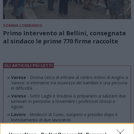
SOMMA LOMBARDO
Primo Intervento al Bellini, consegnate
al sindaco le prime 770 firme raccolte
GLI ARTICOLI PIÙ LETTI
»
Varese
- Donna cerca di entrare al centro estivo di Avigno a
Varese: si interviene tra sicurezza dei bambini e una persona
in difficoltà
»
Varese
- Sette Laghi e Insubria si preparano a salutare due
luminari: in pensione a novembre i professori Grossi e
Agosti
»
Lavoro
- Modecor di Cuvio, sciopero e presidio dopo il
licenziamento di due lavoratori
»
Azzate
- “Attenzione alla truffa della gomma tagliata: così
hanno rubato un borsello ad Azzate”