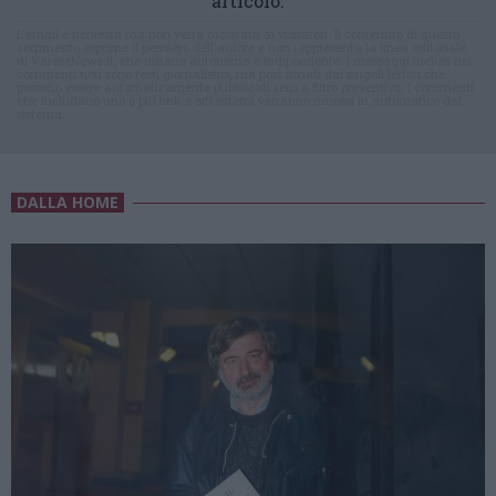
articolo.
L'email è richiesta ma non verrà mostrata ai visitatori. Il contenuto di questo
commento esprime il pensiero dell'autore e non rappresenta la linea editoriale
di VareseNews.it, che rimane autonoma e indipendente. I messaggi inclusi nei
commenti non sono testi giornalistici, ma post inviati dai singoli lettori che
possono essere automaticamente pubblicati senza filtro preventivo. I commenti
che includano uno o più link a siti esterni verranno rimossi in automatico dal
sistema.
DALLA HOME