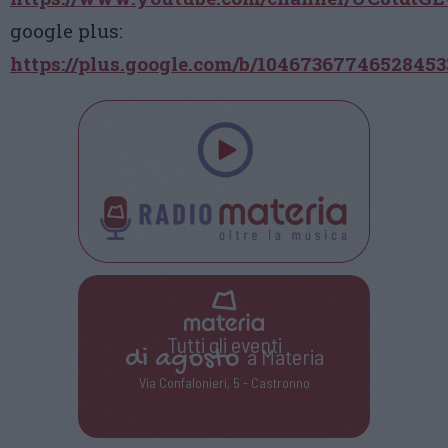
google plus:
https://plus.google.com/b/104673677465284
Tutti gli eventi
di
agosto
a Materia
Via Confalonieri, 5 - Castronno