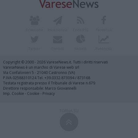
Redazione
Invia notizia
Feed RSS
Facebook
Twitter
Contatti
Società
Pubblicità
Copyright © 2000 - 2026 VareseNews.it. Tutti i diritti riservati
VareseNews è un marchio di Varese web srl
Via Confalonieri 5 - 21040 Castronno (VA)
P.IVA 02588310124 Tel. +39.0332.873094 / 873168
Testata registrata presso il Tribunale di Varese n.679
Direttore responsabile: Marco Giovannelli
Imp. Cookie
-
Cookie
-
Privacy
TORNA SU