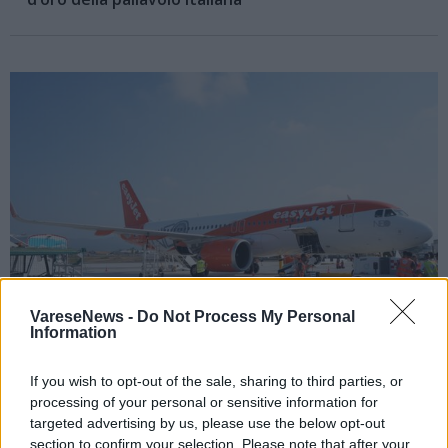
VareseNews -
Do Not Process My Personal
Information
If you wish to opt-out of the sale, sharing to third parties, or
AEREI
processing of your personal or sensitive information for
Gli occhi di Easyjet su Linate: “Più voli da
targeted advertising by us, please use the below opt-out
Milano non danneggeranno Malpensa”
section to confirm your selection. Please note that after your