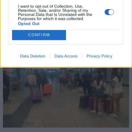
Linate con più viaggiatori del periodo
I want to opt-out of Collection, Use,
Retention, Sale, and/or Sharing of my
pre-covid”
Personal Data that Is Unrelated with the
Purposes for which it was collected.
Opted Out
CONFIRM
Data Deletion
Data Access
Privacy Policy