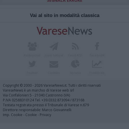
SEGNALA ERRORE
Vai al sito in modalità classica
Redazione
Invia notizia
Feed RSS
Facebook
Twitter
Contatti
Società
Pubblicità
Copyright © 2000 - 2026 VareseNews.it. Tutti i diritti riservati
VareseNews è un marchio di Varese web srl
Via Confalonieri 5 - 21040 Castronno (VA)
P.IVA 02588310124 Tel. +39.0332.873094 / 873168
Testata registrata presso il Tribunale di Varese n.679
Direttore responsabile: Marco Giovannelli
Imp. Cookie
-
Cookie
-
Privacy