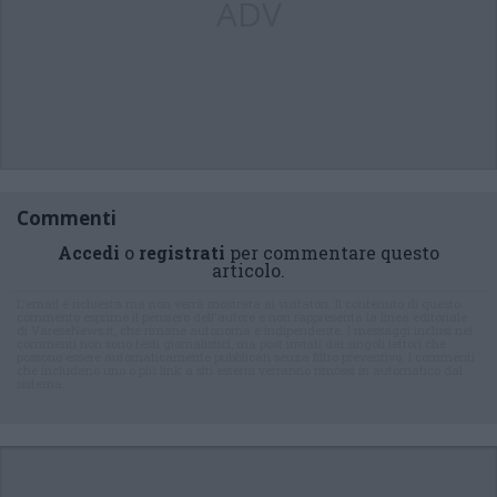
ADV
Commenti
Accedi
o
registrati
per commentare questo
articolo.
L'email è richiesta ma non verrà mostrata ai visitatori. Il contenuto di questo
commento esprime il pensiero dell'autore e non rappresenta la linea editoriale
di VareseNews.it, che rimane autonoma e indipendente. I messaggi inclusi nei
commenti non sono testi giornalistici, ma post inviati dai singoli lettori che
possono essere automaticamente pubblicati senza filtro preventivo. I commenti
che includano uno o più link a siti esterni verranno rimossi in automatico dal
sistema.