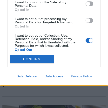
I want to opt-out of the Sale of my
Personal Data.
Opted In
I want to opt-out of processing my
Personal Data for Targeted Advertising.
Opted In
I want to opt-out of Collection, Use,
Retention, Sale, and/or Sharing of my
Personal Data that Is Unrelated with the
Purposes for which it was collected.
Opted Out
CONFIRM
VARESE
Dove trovare sollievo dal caldo in città,
Data Deletion
Data Access
Privacy Policy
ecco la mappa dei rifugi climatici in
provincia di Varese