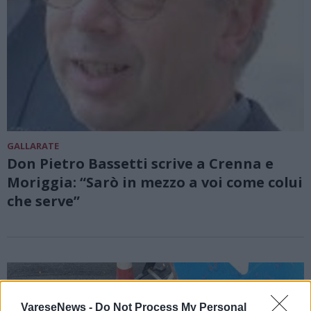
GALLARATE
Don Pietro Bassetti scrive a Crenna e
Moriggia: “Sarò in mezzo a voi come colui
che serve”
VareseNews -
Do Not Process My Personal