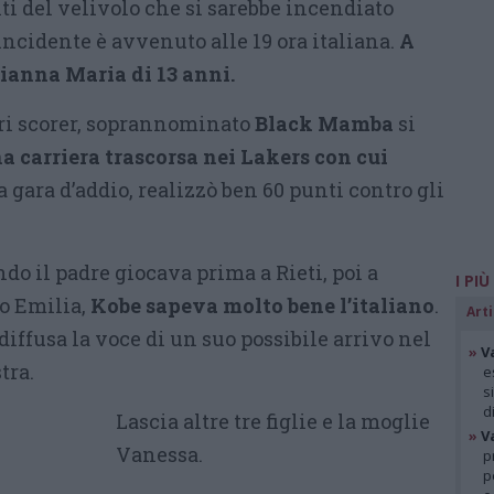
ti del velivolo che si sarebbe incendiato
’incidente è avvenuto alle 19 ora italiana.
A
Gianna Maria di 13 anni.
ori scorer, soprannominato
Black Mamba
si
a carriera trascorsa nei Lakers con cui
 gara d’addio, realizzò ben 60 punti contro gli
ndo il padre giocava prima a Rieti, poi a
I PIÙ
io Emilia,
Kobe sapeva molto bene l’italiano
.
Arti
a diffusa la voce di un suo possibile arrivo nel
»
V
tra.
e
s
d
Lascia altre tre figlie e la moglie
»
V
Vanessa.
p
p