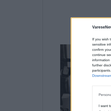
VareseNe
If you wish 
sensitive in
confirm you
continue se
information 
further disc
participants
Downstream 
Persona
I want t