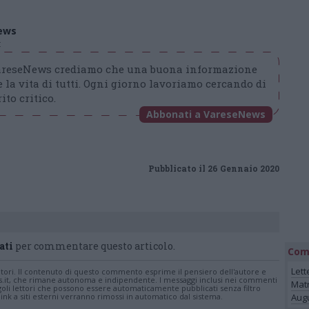
ews
t
VareseNews crediamo che una buona informazione
 la vita di tutti. Ogni giorno lavoriamo cercando di
ito critico.
Abbonati a VareseNews
Pubblicato il 26 Gennaio 2020
ati
per commentare questo articolo.
Com
Lett
tatori. Il contenuto di questo commento esprime il pensiero dell'autore e
s.it, che rimane autonoma e indipendente. I messaggi inclusi nei commenti
Mat
ingoli lettori che possono essere automaticamente pubblicati senza filtro
nk a siti esterni verranno rimossi in automatico dal sistema.
Augu