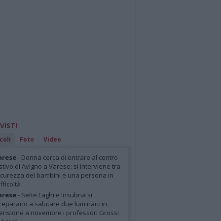
 VISTI
coli
Foto
Video
arese
- Donna cerca di entrare al centro
stivo di Avigno a Varese: si interviene tra
icurezza dei bambini e una persona in
ifficoltà
arese
- Sette Laghi e Insubria si
reparano a salutare due luminari: in
ensione a novembre i professori Grossi