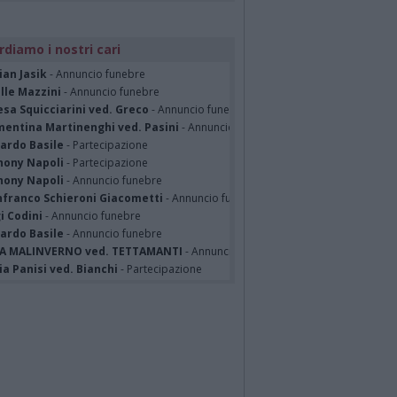
rdiamo i nostri cari
ian Jasik
- Annuncio funebre
lle Mazzini
- Annuncio funebre
sa Squicciarini ved. Greco
- Annuncio funebre
mentina Martinenghi ved. Pasini
- Annuncio funebre
cardo Basile
- Partecipazione
hony Napoli
- Partecipazione
hony Napoli
- Annuncio funebre
nfranco Schieroni Giacometti
- Annuncio funebre
i Codini
- Annuncio funebre
cardo Basile
- Annuncio funebre
A MALINVERNO ved. TETTAMANTI
- Annuncio funebre
a Panisi ved. Bianchi
- Partecipazione