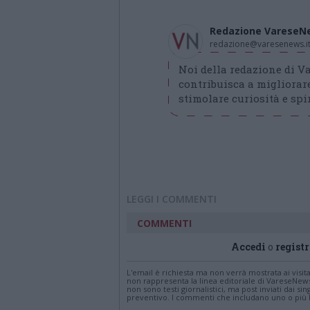
Redazione VareseN
redazione@varesenews.i
Noi della redazione di 
contribuisca a migliorare
stimolare curiosità e spir
LEGGI I COMMENTI
COMMENTI
Accedi
o
registr
L'email è richiesta ma non verrà mostrata ai visi
non rappresenta la linea editoriale di VareseNew
non sono testi giornalistici, ma post inviati dai s
preventivo. I commenti che includano uno o più li