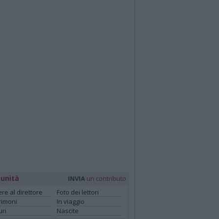
unità
INVIA
un contributo
ere al direttore
Foto dei lettori
rimoni
In viaggio
ri
Nascite