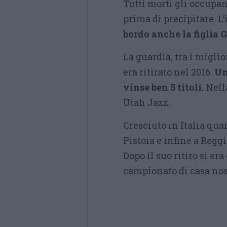
Tutti morti gli occupan
prima di precipitare. L
bordo anche la figlia 
La guardia, tra i migli
era ritirato nel 2016.
Un
vinse ben 5 titoli.
Nella
Utah Jazz.
Cresciuto in Italia qua
Pistoia e infine a Regg
Dopo il suo ritiro si er
campionato di casa nos