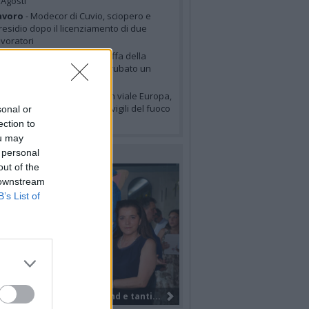
 Agosti
avoro
- Modecor di Cuvio, sciopero e
residio dopo il licenziamento di due
avoratori
zzate
- “Attenzione alla truffa della
omma tagliata: così hanno rubato un
orsello ad Azzate”
arese
- Incendio a Varese in viale Europa,
mpegnate sette squadre di vigili del fuoco
sonal or
er lo spegnimento
ection to
ou may
 personal
LERIE FOTOGRAFICHE
out of the
 downstream
B’s List of
Il Gruppo Elite di VareseBasketball...