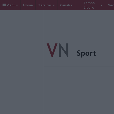
Tempo
Menù
Home
Territori
Canali
Nec
Libero
Sport