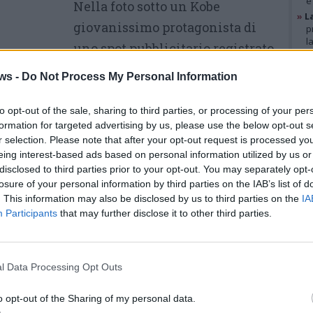
e
Nella foto sotto un Kobe
»
L
giovanissimo protagonista di
p
l
uno spot pubblicitario registrato
»
A
nella palestra di via XXV Aprile a
g
ws -
Do Not Process My Personal Information
b
Varese
»
V
i
to opt-out of the sale, sharing to third parties, or processing of your per
p
formation for targeted advertising by us, please use the below opt-out s
r selection. Please note that after your opt-out request is processed y
eing interest-based ads based on personal information utilized by us or
GAL
disclosed to third parties prior to your opt-out. You may separately opt-
losure of your personal information by third parties on the IAB’s list of
. This information may also be disclosed by us to third parties on the
IA
Participants
that may further disclose it to other third parties.
l Data Processing Opt Outs
o opt-out of the Sharing of my personal data.