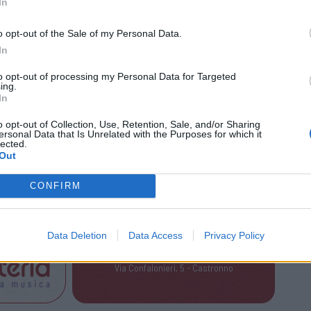
In
o opt-out of the Sale of my Personal Data.
In
to opt-out of processing my Personal Data for Targeted
ing.
In
o opt-out of Collection, Use, Retention, Sale, and/or Sharing
ersonal Data that Is Unrelated with the Purposes for which it
lected.
Out
“Non ci sono parole per descrivere il nostro dolore”
CONFIRM
Tutti gli eventi
Data Deletion
Data Access
Privacy Policy
di
agosto
a Materia
Via Confalonieri, 5 - Castronno