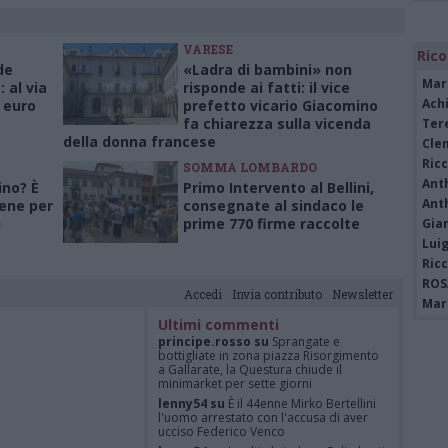
VARESE
Rico
de
«Ladra di bambini» non
Mar
 al via
risponde ai fatti: il vice
Achi
 euro
prefetto vicario Giacomino
fa chiarezza sulla vicenda
Tere
della donna francese
Cle
Ric
SOMMA LOMBARDO
Ant
ino? È
Primo Intervento al Bellini,
Ant
ene per
consegnate al sindaco le
i
prime 770 firme raccolte
Gia
Luig
Ric
ROS
Accedi
Invia contributo
Newsletter
Mari
Ultimi commenti
principe.rosso su
Sprangate e
bottigliate in zona piazza Risorgimento
a Gallarate, la Questura chiude il
minimarket per sette giorni
lenny54 su
È il 44enne Mirko Bertellini
l'uomo arrestato con l'accusa di aver
ucciso Federico Venco