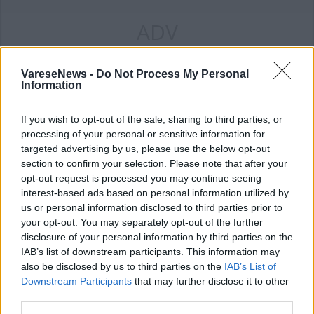
ADV
VareseNews -
Do Not Process My Personal
Information
If you wish to opt-out of the sale, sharing to third parties, or
processing of your personal or sensitive information for
targeted advertising by us, please use the below opt-out
Commenti
section to confirm your selection. Please note that after your
opt-out request is processed you may continue seeing
Accedi
o
registrati
per commentare questo
articolo.
interest-based ads based on personal information utilized by
us or personal information disclosed to third parties prior to
L'email è richiesta ma non verrà mostrata ai visitatori. Il contenuto di questo
your opt-out. You may separately opt-out of the further
commento esprime il pensiero dell'autore e non rappresenta la linea editoriale
di VareseNews.it, che rimane autonoma e indipendente. I messaggi inclusi nei
disclosure of your personal information by third parties on the
commenti non sono testi giornalistici, ma post inviati dai singoli lettori che
possono essere automaticamente pubblicati senza filtro preventivo. I commenti
IAB’s list of downstream participants. This information may
che includano uno o più link a siti esterni verranno rimossi in automatico dal
sistema.
also be disclosed by us to third parties on the
IAB’s List of
Downstream Participants
that may further disclose it to other
third parties.