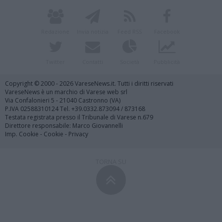
Redazione
Invia notizia
Feed RSS
Facebook
Twitter
Contatti
Società
Pubblicità
Copyright © 2000 - 2026 VareseNews.it. Tutti i diritti riservati
VareseNews è un marchio di Varese web srl
Via Confalonieri 5 - 21040 Castronno (VA)
P.IVA 02588310124 Tel. +39.0332.873094 / 873168
Testata registrata presso il Tribunale di Varese n.679
Direttore responsabile: Marco Giovannelli
Imp. Cookie
-
Cookie
-
Privacy
TORNA SU