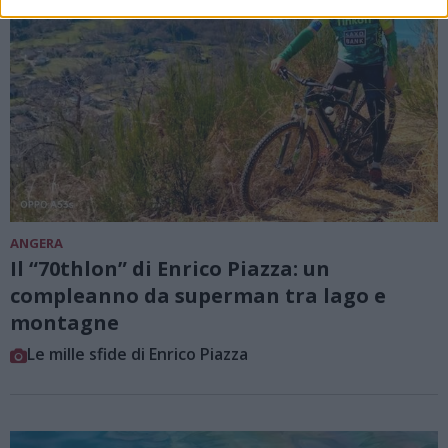
ANGERA
Il “70thlon” di Enrico Piazza: un
compleanno da superman tra lago e
montagne
Le mille sfide di Enrico Piazza