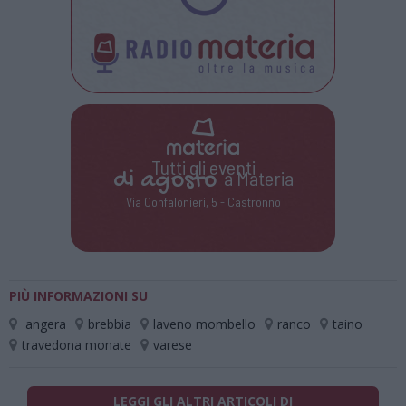
Tutti gli eventi
di
agosto
a Materia
Via Confalonieri, 5 - Castronno
PIÙ INFORMAZIONI SU
angera
brebbia
laveno mombello
ranco
taino
travedona monate
varese
LEGGI GLI ALTRI ARTICOLI DI