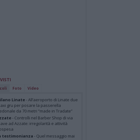
 VISTI
coli
Foto
Video
lano Linate
- All’aeroporto di Linate due
axi gru per posare la passerella
edonale da 70 metri “made in Tradate”
zzate
- Controlli nel Barber Shop di via
iave ad Azzate: irregolarità e attività
ospesa
a testimonianza
- Quel messaggio mai