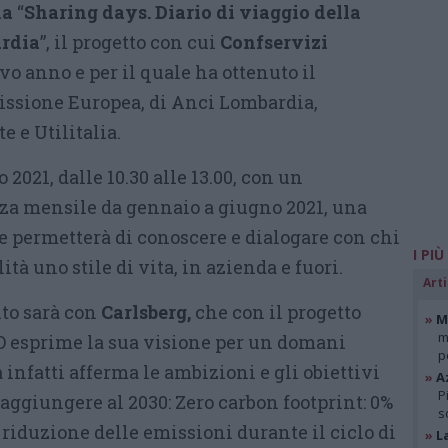
na
“
Sharing days. Diario di viaggio della
ardia
”, il progetto con cui
Confservizi
vo anno e per il quale ha ottenuto il
issione Europea, di Anci Lombardia,
 e Utilitalia.
 2021, dalle 10.30 alle 13.00, con un
a mensile da gennaio a giugno 2021, una
ne permetterà di conoscere e dialogare con chi
I PIÙ
ità uno stile di vita, in azienda e fuori.
Arti
to sarà con
Carlsberg,
che con il progetto
»
Mi
m
 esprime la sua visione per un domani
p
infatti afferma le ambizioni e gli obiettivi
»
A
P
aggiungere al 2030: Zero carbon footprint: 0%
s
riduzione delle emissioni durante il ciclo di
»
L