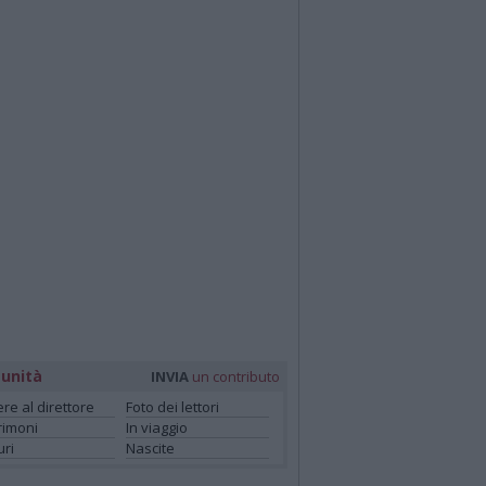
unità
INVIA
un contributo
ere al direttore
Foto dei lettori
rimoni
In viaggio
ri
Nascite