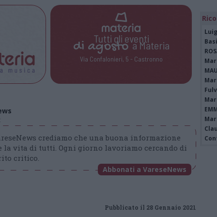
Rico
Luig
Tutti gli eventi
Bas
di
agosto
a Materia
ROS
Via Confalonieri, 5 - Castronno
Mari
MAU
Mari
Fulv
Mari
EMM
ews
Mari
t
Clau
VareseNews crediamo che una buona informazione
Con
 la vita di tutti. Ogni giorno lavoriamo cercando di
ito critico.
Abbonati a VareseNews
Pubblicato il 28 Gennaio 2021