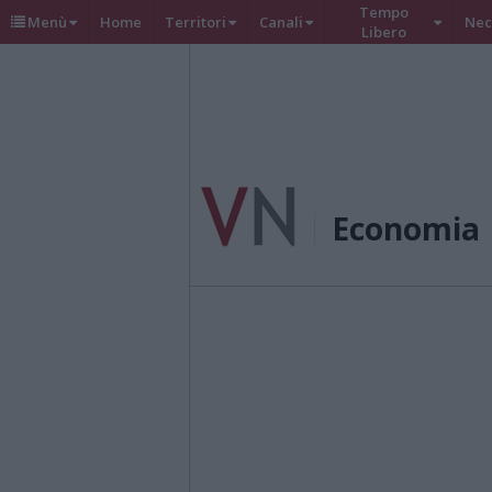
Tempo
Menù
Home
Territori
Canali
Nec
Libero
Economia