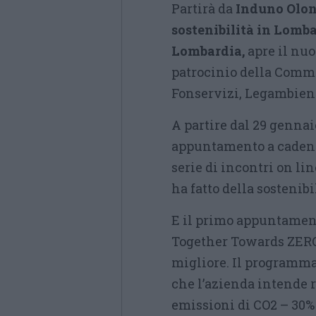
Partirà da
Induno Olo
sostenibilità in Lomb
Lombardia,
apre il nuo
patrocinio della Comm
Fonservizi, Legambiente
A partire dal 29 gennaio
appuntamento a cadenz
serie di incontri on li
ha fatto della sostenibil
E il primo appuntamen
Together Towards ZERO
migliore. Il programma 
che l’azienda intende r
emissioni di CO2 – 30% 