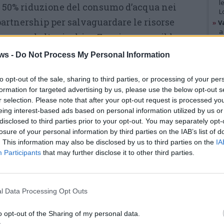
l
: 50% riduzione del consumo d’acqua nei
L
 partnership per salvaguardare le risorse
»
V
a
 aree ad alto rischio; Zero irresponsible
B
ati migliorano sul consumo responsabile; Zero
»
V
ws -
Do Not Process My Personal Information
p
fortuni sul lavoro.
p
e
to opt-out of the sale, sharing to third parties, or processing of your per
«Da tempo in Confservizi
formation for targeted advertising by us, please use the below opt-out s
r selection. Please note that after your opt-out request is processed y
Lombardia e all’interno delle
GAL
eing interest-based ads based on personal information utilized by us or
nostre aziende – spiega il
disclosed to third parties prior to your opt-out. You may separately opt-
losure of your personal information by third parties on the IAB’s list of
Alessandro Russo
, presidente
. This information may also be disclosed by us to third parties on the
IA
dell’associazione che
Participants
that may further disclose it to other third parties.
rappresenta le aziende dei
servizi pubblici locali sul
l Data Processing Opt Outs
territorio regionale – stiamo
lavorando sul tema della
o opt-out of the Sharing of my personal data.