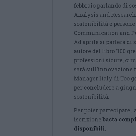
febbraio parlando di s
Analysis and Research d
sostenibilità e person
Communication and Publ
Ad aprile si parlerà di 
autore del libro ‘100 gr
professioni sicure, circ
sarà sull’innovazione 
Manager Italy di Too go
per concludere a giugno
sostenibilità.
Per poter partecipare ,
iscrizione
basta compil
disponibili.