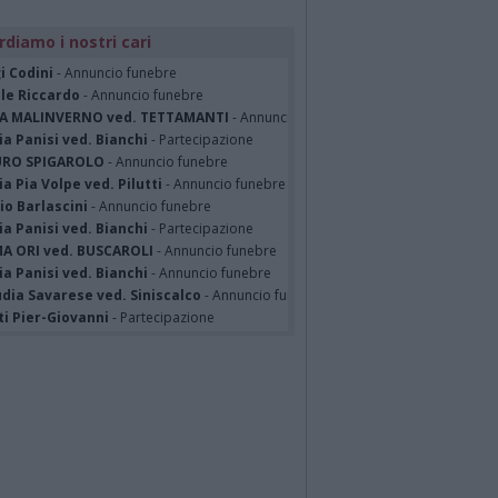
rdiamo i nostri cari
i Codini
- Annuncio funebre
ile Riccardo
- Annuncio funebre
A MALINVERNO ved. TETTAMANTI
- Annuncio funebre
a Panisi ved. Bianchi
- Partecipazione
RO SPIGAROLO
- Annuncio funebre
a Pia Volpe ved. Pilutti
- Annuncio funebre
io Barlascini
- Annuncio funebre
a Panisi ved. Bianchi
- Partecipazione
A ORI ved. BUSCAROLI
- Annuncio funebre
a Panisi ved. Bianchi
- Annuncio funebre
dia Savarese ved. Siniscalco
- Annuncio funebre
ti Pier-Giovanni
- Partecipazione