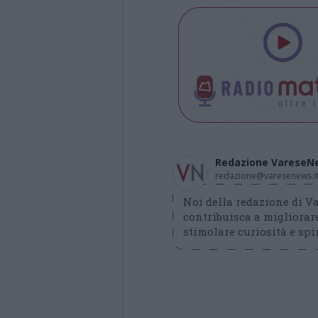
Redazione VareseN
redazione@varesenews.i
Noi della redazione di 
contribuisca a migliorare
stimolare curiosità e spir