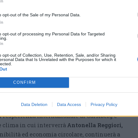
o un progetto condiviso costituito da una serie
In
ntare come mondi apparentemente lontani da
o opt-out of the Sale of my Personal Data.
temi della sostenibilità dal punti di vista
In
le, della produzione… Abbiamo scelto un
to opt-out of processing my Personal Data for Targeted
e webinar che serva a tutti coloro che hanno
ing.
In
 lavorare su questi temi. Vorremmo fosse un
ernazionale rivolto non solo agli addetti ai
o opt-out of Collection, Use, Retention, Sale, and/or Sharing
ersonal Data that Is Unrelated with the Purposes for which it
lected.
ertice, ma anche tutti coloro che lavorano
Out
 aziende, e sia per tutti occasione di crescita.
occasione della nostra assemblea annuale, si
CONFIRM
cui avremo raccolto le migliori pratiche che
iutato a crescere».
Data Deletion
Data Access
Privacy Policy
n l’esperienza internazionale di Carslberg e
 clima in cui interverrà
Antonella Reggiori,
enibilità ed economia circolare, continuerà a