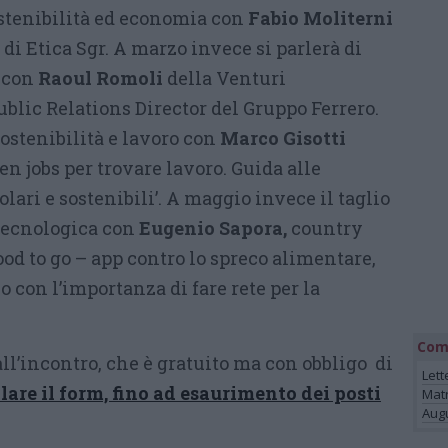
ostenibilità ed economia con
Fabio Moliterni
i Etica Sgr. A marzo invece si parlerà di
e con
Raoul Romoli
della Venturi
ic Relations Director del Gruppo Ferrero.
sostenibilità e lavoro con
Marco Gisotti
een jobs per trovare lavoro. Guida alle
olari e sostenibili’. A maggio invece il taglio
tecnologica con
Eugenio Sapora,
country
od to go – app contro lo spreco alimentare,
 con l’importanza di fare rete per la
Com
 all’incontro, che è gratuito ma con obbligo di
Lett
are il form, fino ad esaurimento dei posti
Mat
Augu