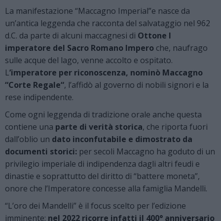
La manifestazione “Maccagno Imperial”e nasce da
un’antica leggenda che racconta del salvataggio nel 962
d.C. da parte di alcuni maccagnesi di
Ottone I
imperatore del Sacro Romano Impero
che, naufrago
sulle acque del lago, venne accolto e ospitato.
L
’imperatore per riconoscenza, nominò Maccagno
“Corte Regale“
, l’affidò al governo di nobili signori e la
rese indipendente.
Come ogni leggenda di tradizione orale anche questa
contiene una
parte di verità storica
, che riporta fuori
dall’oblio un
dato inconfutabile e dimostrato da
documenti storici:
per secoli Maccagno ha goduto di un
privilegio imperiale di indipendenza dagli altri feudi e
dinastie e soprattutto del diritto di “battere moneta”,
onore che l’Imperatore concesse alla famiglia Mandelli.
“L’oro dei Mandelli” è il focus scelto per l’edizione
imminente:
nel 2022 ricorre infatti il 400° anniversario