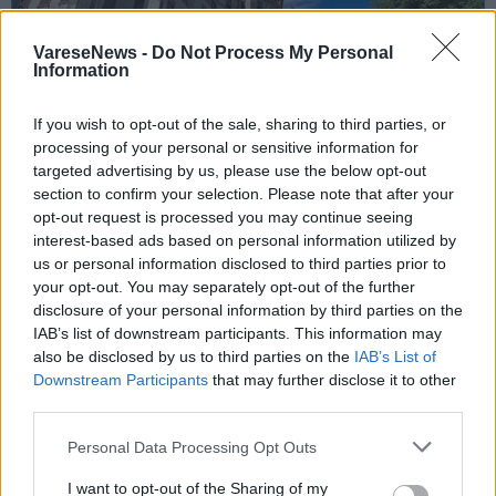
VareseNews -
Do Not Process My Personal
Information
If you wish to opt-out of the sale, sharing to third parties, or
processing of your personal or sensitive information for
targeted advertising by us, please use the below opt-out
section to confirm your selection. Please note that after your
opt-out request is processed you may continue seeing
SAGRE, FIERE E FESTE
interest-based ads based on personal information utilized by
us or personal information disclosed to third parties prior to
08 Agosto 2026 - 15 Agosto 2026
your opt-out. You may separately opt-out of the further
Ecco il programma della festa della
disclosure of your personal information by third parties on the
Montagna 2026: fervono i preparativi
IAB’s list of downstream participants. This information may
degli alpini di Varese attorno al Grand
also be disclosed by us to third parties on the
IAB’s List of
Hotel del Campo dei fiori
Downstream Participants
that may further disclose it to other
third parties.
Varese
Personal Data Processing Opt Outs
Grand Hotel Campo Dei Fiori Di Varese
I want to opt-out of the Sharing of my