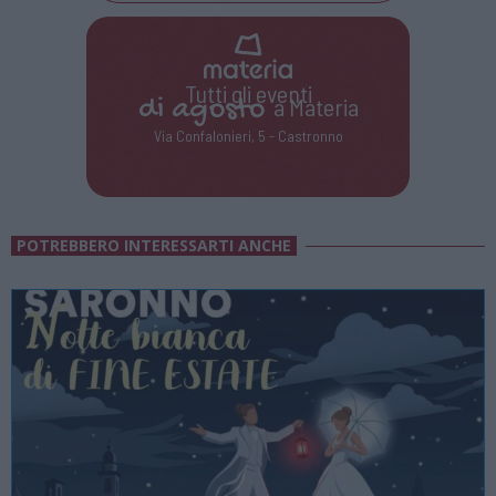
Tutti gli eventi
di
agosto
a Materia
Via Confalonieri, 5 - Castronno
POTREBBERO INTERESSARTI ANCHE