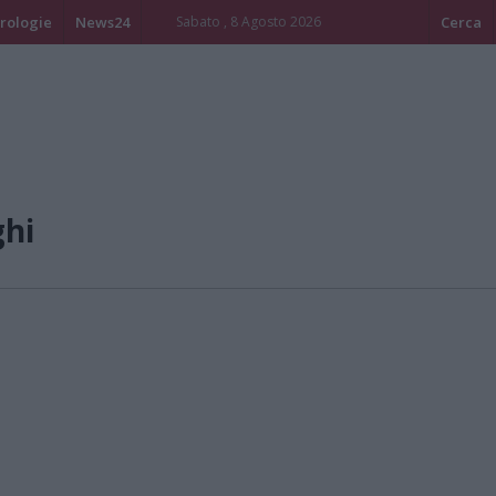
rologie
News24
Sabato , 8 Agosto 2026
Cerca
ghi