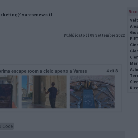
Rico
arketing@varesenews.it
Valt
Ale
Giu
Pubblicato il 09 Settembre 2022
PIE
Gine
Gia
Cle
Mar
Achi
rima escape room a cielo aperto a Varese
4 di 8
Tere
Cle
Ric
o Code