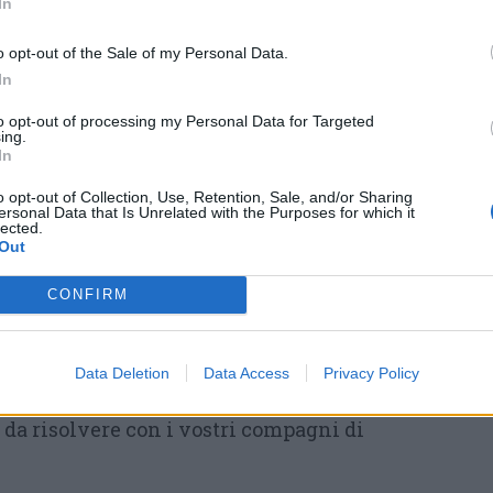
In
e è pensata per tutti e
non ha bisogno di
bile iniziare il gioco a qualsiasi ora, di
o opt-out of the Sale of my Personal Data.
rimo passo per giocare è
scaricare
In
ode sul proprio smartphone
. Una volta
to opt-out of processing my Personal Data for Targeted
ing.
rtenza indicato nell’app, si potrà creare la
In
are a vivere un’ora carica di emozioni e
o opt-out of Collection, Use, Retention, Sale, and/or Sharing
ersonal Data that Is Unrelated with the Purposes for which it
lected.
Out
re composta
da un minimo di due, a un
ersone
. Per giocare in un gruppo più
CONFIRM
si in più squadre. Ognuno riceverà
tari: mettete insieme i pezzi e scoprite
Data Deletion
Data Access
Privacy Policy
co entrando in una coinvolgente storia fatta di
 da risolvere con i vostri compagni di