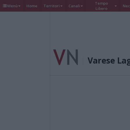
Tempo
Menù
Home
Territori
Canali
Nec
Libero
Varese La