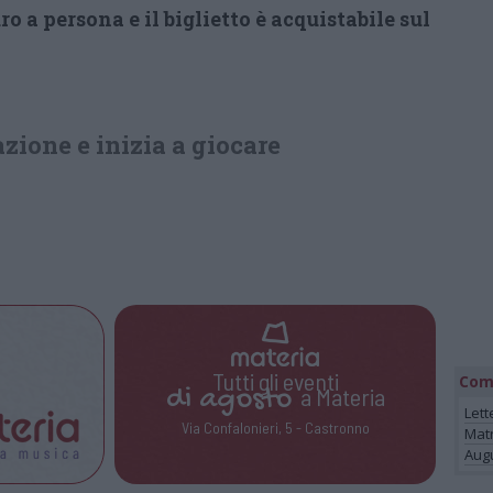
ro a persona e il biglietto è acquistabile sul
azione e inizia a giocare
Tutti gli eventi
Com
di
agosto
a Materia
Lett
Via Confalonieri, 5 - Castronno
Mat
Augu