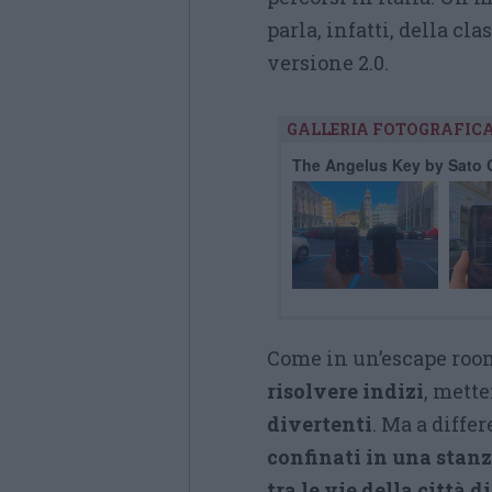
parla, infatti, della cl
versione 2.0.
GALLERIA FOTOGRAFIC
The Angelus Key by Sato C
Come in un’escape room
risolvere indizi
, mett
divertenti
. Ma a diffe
confinati in una stan
tra le vie della città d