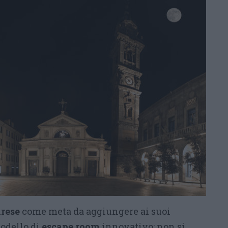
arese
come meta da aggiungere ai suoi
modello di
escape room
innovativo: non si