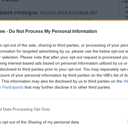
»
V
a
essere ovunque
, vicino alla fontana dei
c
f
edi del Bernascone, in un angolo di Piazza
»
T
d
ura in real-life che rende il gioco non solo
ws -
Do Not Process My Personal Information
s
ividere con amici o con la famiglia
ma
»
Ed
m
to opt-out of the sale, sharing to third parties, or processing of your per
i cultura
che permette di esplorare una città
formation for targeted advertising by us, please use the below opt-out s
, scoprendone tutti i segreti.
r selection. Please note that after your opt-out request is processed y
GAL
eing interest-based ads based on personal information utilized by us or
prire o riscoprire le città in un modo del tutto
disclosed to third parties prior to your opt-out. You may separately opt-
losure of your personal information by third parties on the IAB’s list of
reale e quello digitale. L’impressione sarà
. This information may also be disclosed by us to third parties on the
IA
n film alla Dan Brown, cercando indizi per le
Participants
that may further disclose it to other third parties.
vendo un enigma dopo l’altro, assottigliando il
tà tanto che
verrà spontaneo chiedersi cosa
l Data Processing Opt Outs
e della storia di una città e cosa sia stato
.
o opt-out of the Sharing of my personal data.