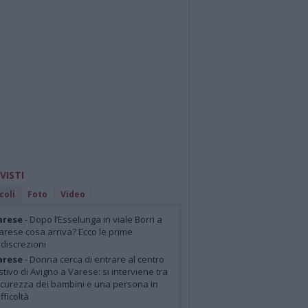
 VISTI
coli
Foto
Video
arese
- Dopo l’Esselunga in viale Borri a
arese cosa arriva? Ecco le prime
ndiscrezioni
arese
- Donna cerca di entrare al centro
stivo di Avigno a Varese: si interviene tra
icurezza dei bambini e una persona in
ifficoltà