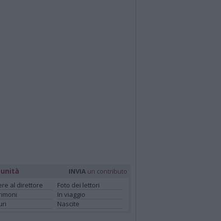
unità
INVIA
un contributo
ere al direttore
Foto dei lettori
rimoni
In viaggio
ri
Nascite