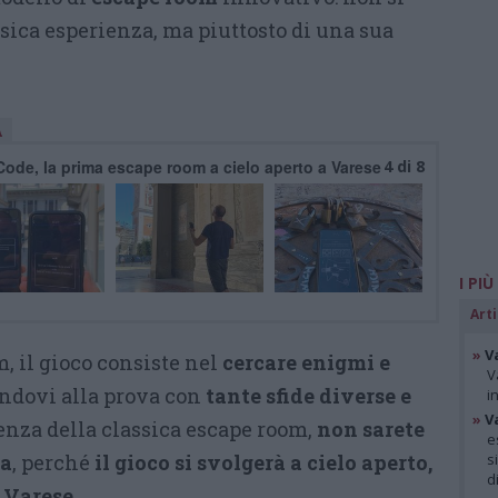
assica esperienza, ma piuttosto di una sua
A
ode, la prima escape room a cielo aperto a Varese
4 di 8
I PIÙ
Arti
»
V
, il gioco consiste nel
cercare enigmi e
V
endovi alla prova con
tante sfide diverse e
i
»
V
renza della classica escape room,
non sarete
e
za
, perché
il gioco si svolgerà a cielo aperto,
s
d
i Varese
.