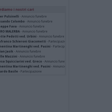
rdiamo i nostri cari
er Pulsinelli
- Annuncio funebre
ssando Colombo
- Annuncio funebre
seppe Fava
- Annuncio funebre
TRO MALERBA
- Annuncio funebre
tte Pedotti ved. Urbini
- Annuncio funebre
nfranco Schieroni Giacometti
- Partecipazione
mentina Martinenghi ved. Pasini
- Partecipazione
ian Jasik
- Annuncio funebre
lle Mazzini
- Annuncio funebre
sa Squicciarini ved. Greco
- Annuncio funebre
mentina Martinenghi ved. Pasini
- Annuncio funebre
cardo Basile
- Partecipazione