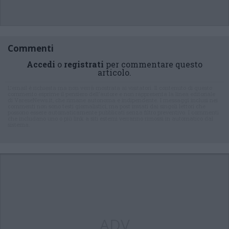
Commenti
Accedi
o
registrati
per commentare questo
articolo.
L'email è richiesta ma non verrà mostrata ai visitatori. Il contenuto di questo
commento esprime il pensiero dell'autore e non rappresenta la linea editoriale
di VareseNews.it, che rimane autonoma e indipendente. I messaggi inclusi nei
commenti non sono testi giornalistici, ma post inviati dai singoli lettori che
possono essere automaticamente pubblicati senza filtro preventivo. I commenti
che includano uno o più link a siti esterni verranno rimossi in automatico dal
sistema.
ADV