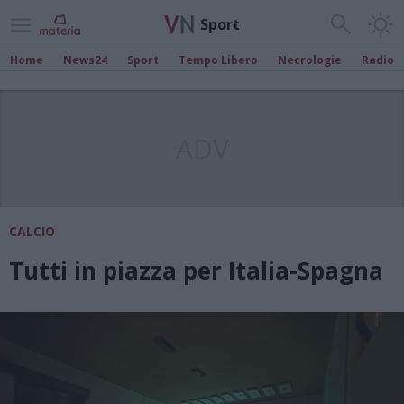
Sport
Home
News24
Sport
Tempo Libero
Necrologie
Radio
ADV
CALCIO
Tutti in piazza per Italia-Spagna