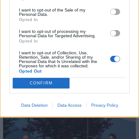
I want to opt-out of the Sale of my
Personal Data.
Opted In
I want to opt-out of processing my
Personal Data for Targeted Advertising.
Opted In
I want to opt-out of Collection, Use,
Retention, Sale, and/or Sharing of my
LE NOTIZIE DA ASCOLTARE
Personal Data that Is Unrelated with the
Purposes for which it was collected.
L’assurda tragedia di Maddalena e il
Opted Out
rombo del rally sui monti
CONFIRM
Data Deletion
Data Access
Privacy Policy