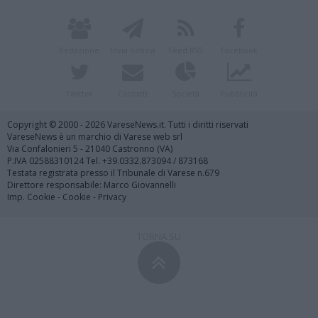
Redazione
Invia notizia
Feed RSS
Facebook
Twitter
Contatti
Società
Pubblicità
Copyright © 2000 - 2026 VareseNews.it. Tutti i diritti riservati
VareseNews è un marchio di Varese web srl
Via Confalonieri 5 - 21040 Castronno (VA)
P.IVA 02588310124 Tel. +39.0332.873094 / 873168
Testata registrata presso il Tribunale di Varese n.679
Direttore responsabile: Marco Giovannelli
Imp. Cookie
-
Cookie
-
Privacy
TORNA SU