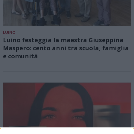
LUINO
Luino festeggia la maestra Giuseppina
Maspero: cento anni tra scuola, famiglia
e comunità