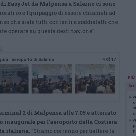
 di EasyJet da Malpensa a Salerno ci sono
norati io e l’quipaggio di essere chiamati ad
nso che siate tutti contenti e soddisfatti che
te operare su questa destinazione”.
A
ura l’aeroporto di Salerno
4 di 17
I PIÙ
Arti
»
V
e
s
erminal 2 di Malpensa alle 7.05 e atterrato
d
»
V
volo inaugurale per l’aeroporto della Costiera
p
à italiana.
“Stiamo correndo per battere la
p