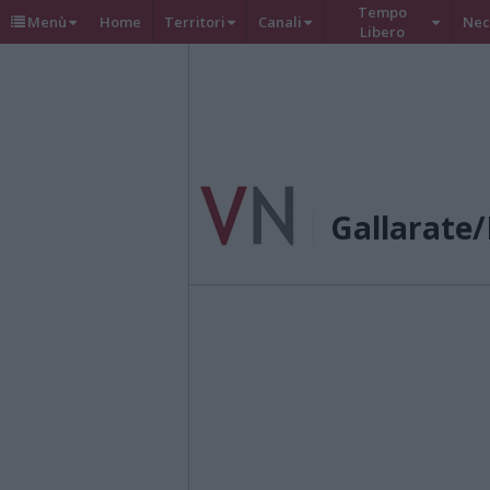
Tempo
Menù
Home
Territori
Canali
Nec
Libero
Gallarate