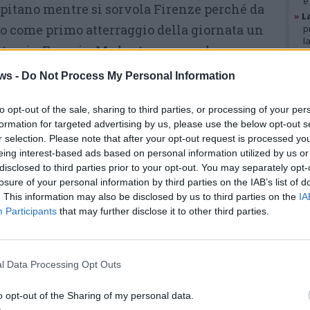
e
apitano mentre si sorvola Firenze perché da
»
L
isto come primo atterraggio della giornata un
p
l
tes, in Francia. Ma la stessa cosa deve aver
»
A
g
no di quel volo, atterrato mentre l’Airbus di
ws -
Do Not Process My Personal Information
b
a il golfo Napoli. Dettagli da appassionati di
»
V
i
to opt-out of the sale, sharing to third parties, or processing of your per
neano
il
traguardo che rappresenta questo
p
formation for targeted advertising by us, please use the below opt-out s
l presidente della Campania -ed ex sindaco di
r selection. Please note that after your opt-out request is processed y
uca sul piazzale ad accogliere i primi
eing interest-based ads based on personal information utilized by us or
GAL
disclosed to third parties prior to your opt-out. You may separately opt-
losure of your personal information by third parties on the IAB’s list of
. This information may also be disclosed by us to third parties on the
IA
sfida per tutto il territorio -arringa dal palco
Participants
that may further disclose it to other third parties.
ruttura che in qualche modo può cambiare il
rritorio, spesso si utilizza l’aggettivo
l Data Processing Opt Outs
delle poche opere che ha un valore davvero
mbiare
”. Un lavoro portato avanti anche dal
o opt-out of the Sharing of my personal data.
, con il ministro Salvini che ha partecipato