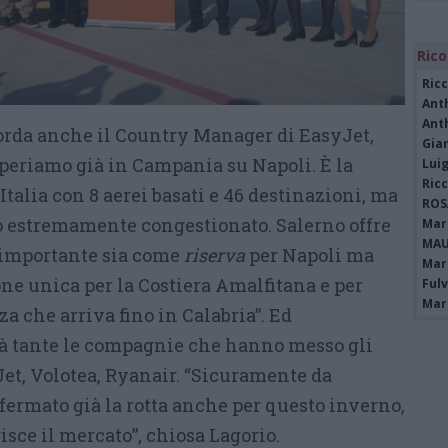
Rico
Ric
Ant
Ant
orda anche il Country Manager di EasyJet,
Gia
periamo già in Campania su Napoli. È la
Luig
Ric
Italia con 8 aerei basati e 46 destinazioni, ma
ROS
to estremamente congestionato. Salerno offre
Mari
MAU
 importante sia come
riserva
per Napoli ma
Mari
e unica per la Costiera Amalfitana e per
Fulv
Mari
za che arriva fino in Calabria”. Ed
ià tante le compagnie che hanno messo gli
Jet, Volotea, Ryanair. “Sicuramente da
rmato già la rotta anche per questo inverno,
sce il mercato”, chiosa Lagorio.