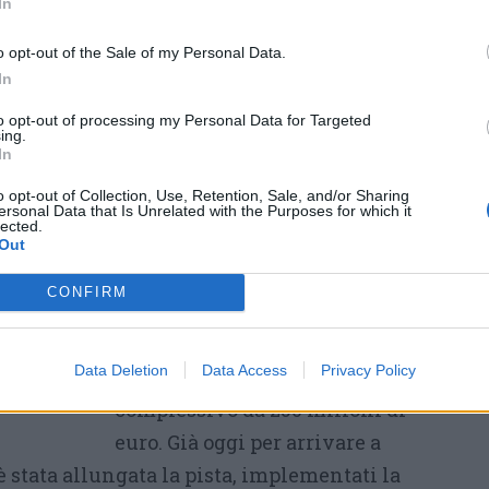
In
rlando proprio del volo con Milano Malpensa
o opt-out of the Sale of my Personal Data.
 non c’è ancora il nome dell’aeroporto di
In
 nelle prossime settimane mentre su
to opt-out of processing my Personal Data for Targeted
 l’abbiamo già presa”.
ing.
In
L’aeroporto di Salerno Costa
o opt-out of Collection, Use, Retention, Sale, and/or Sharing
d’Amalfi avrà entro l’anno mille
ersonal Data that Is Unrelated with the Purposes for which it
lected.
movimentazioni ma ha
Out
l’ambizione di arrivare a 6
CONFIRM
milioni e mezzo di passeggeri,
con la costruzione di un nuovo
Data Deletion
Data Access
Privacy Policy
terminal e un investimento
complessivo da 250 milioni di
euro. Già oggi per arrivare a
 stata allungata la pista, implementati la