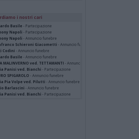
rdiamo i nostri cari
cardo Basile
- Partecipazione
hony Napoli
- Partecipazione
hony Napoli
- Annuncio funebre
nfranco Schieroni Giacometti
- Annuncio funebre
i Codini
- Annuncio funebre
cardo Basile
- Annuncio funebre
A MALINVERNO ved. TETTAMANTI
- Annuncio funebre
a Panisi ved. Bianchi
- Partecipazione
RO SPIGAROLO
- Annuncio funebre
a Pia Volpe ved. Pilutti
- Annuncio funebre
io Barlascini
- Annuncio funebre
a Panisi ved. Bianchi
- Partecipazione