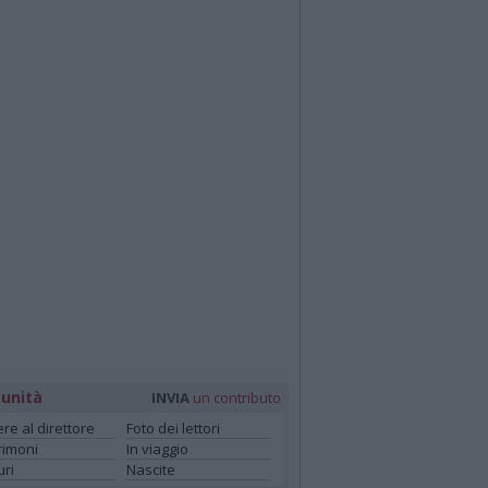
unità
INVIA
un contributo
ere al direttore
Foto dei lettori
rimoni
In viaggio
ri
Nascite