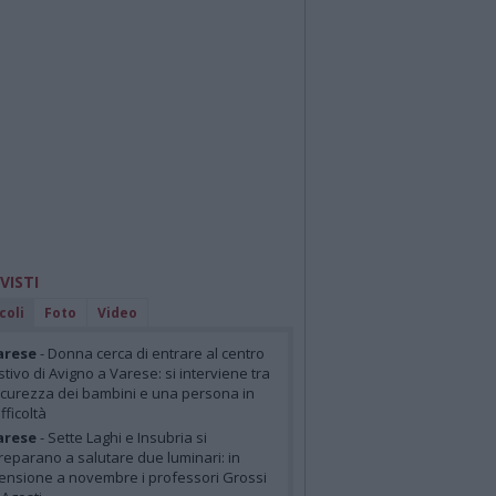
 VISTI
coli
Foto
Video
arese
- Donna cerca di entrare al centro
stivo di Avigno a Varese: si interviene tra
icurezza dei bambini e una persona in
ifficoltà
arese
- Sette Laghi e Insubria si
reparano a salutare due luminari: in
ensione a novembre i professori Grossi