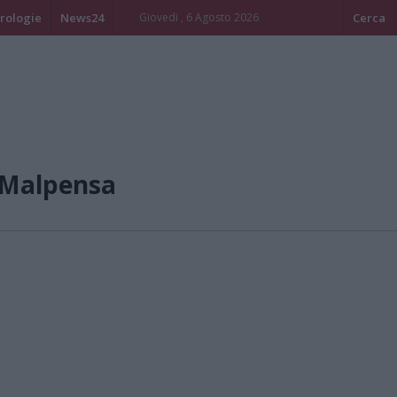
rologie
News24
Giovedi , 6 Agosto 2026
Cerca
/Malpensa