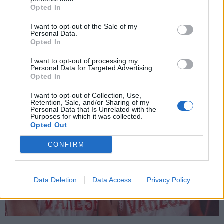
Varese fa “Om”: ai Giardini Estensi il
Opted In
canto che unirà oltre 30 Paesi
I want to opt-out of the Sale of my
Personal Data.
Opted In
I want to opt-out of processing my
Personal Data for Targeted Advertising.
Opted In
I want to opt-out of Collection, Use,
Retention, Sale, and/or Sharing of my
Personal Data that Is Unrelated with the
Purposes for which it was collected.
Opted Out
CONFIRM
Data Deletion
Data Access
Privacy Policy