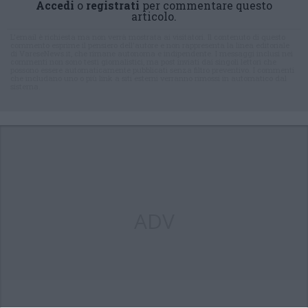
Accedi
o
registrati
per commentare questo
articolo.
L'email è richiesta ma non verrà mostrata ai visitatori. Il contenuto di questo
commento esprime il pensiero dell'autore e non rappresenta la linea editoriale
di VareseNews.it, che rimane autonoma e indipendente. I messaggi inclusi nei
commenti non sono testi giornalistici, ma post inviati dai singoli lettori che
possono essere automaticamente pubblicati senza filtro preventivo. I commenti
che includano uno o più link a siti esterni verranno rimossi in automatico dal
sistema.
ADV