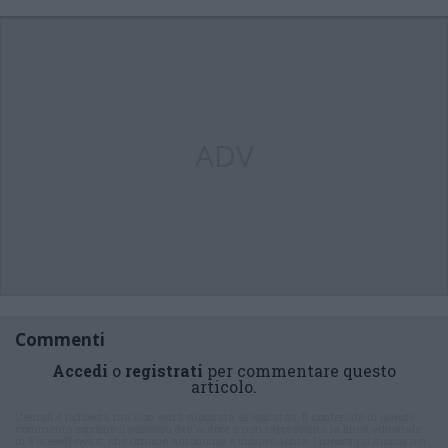
ADV
Commenti
Accedi
o
registrati
per commentare questo
articolo.
L'email è richiesta ma non verrà mostrata ai visitatori. Il contenuto di questo
commento esprime il pensiero dell'autore e non rappresenta la linea editoriale
di VareseNews.it, che rimane autonoma e indipendente. I messaggi inclusi nei