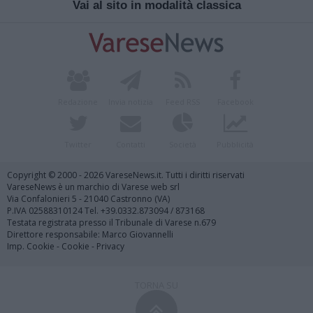
Vai al sito in modalità classica
Redazione
Invia notizia
Feed RSS
Facebook
Twitter
Contatti
Società
Pubblicità
Copyright © 2000 - 2026 VareseNews.it. Tutti i diritti riservati
VareseNews è un marchio di Varese web srl
Via Confalonieri 5 - 21040 Castronno (VA)
P.IVA 02588310124 Tel. +39.0332.873094 / 873168
Testata registrata presso il Tribunale di Varese n.679
Direttore responsabile: Marco Giovannelli
Imp. Cookie
-
Cookie
-
Privacy
TORNA SU