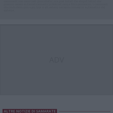
commenti non sono testi giornalistici, ma post inviati dai singoli lettori che
possono essere automaticamente pubblicati senza filtro preventivo. I commenti
che includano uno o più link a siti esterni verranno rimossi in automatico dal
sistema.
ADV
ALTRE NOTIZIE DI SAMARATE