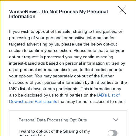
roberto.morandi@varesenews.it
VareseNews -
Do Not Process My Personal
Fare giornalismo vuol dire raccontare i fatti, avere il coraggio 
Information
di interpretarli, a volte anche cercare nel passato le radici di 
ciò che viviamo. È quello che provo a fare a VareseNews.
If you wish to opt-out of the sale, sharing to third parties, or
Abbonati a VareseNews
processing of your personal or sensitive information for
targeted advertising by us, please use the below opt-out
PIÙ INFORMAZIONI SU
section to confirm your selection. Please note that after your
opt-out request is processed you may continue seeing
pii campagnone
tornavento
lonate pozzolo
interest-based ads based on personal information utilized by
us or personal information disclosed to third parties prior to
your opt-out. You may separately opt-out of the further
LEGGI GLI ALTRI ARTICOLI DI
disclosure of your personal information by third parties on the
ARCHIVIO
IAB’s list of downstream participants. This information may
also be disclosed by us to third parties on the
IAB’s List of
Downstream Participants
that may further disclose it to other
third parties.
Personal Data Processing Opt Outs
I want to opt-out of the Sharing of my
personal data.