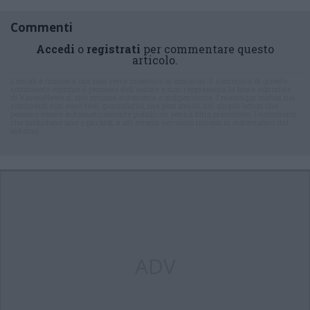
Commenti
Accedi
o
registrati
per commentare questo
articolo.
L'email è richiesta ma non verrà mostrata ai visitatori. Il contenuto di questo
commento esprime il pensiero dell'autore e non rappresenta la linea editoriale
di VareseNews.it, che rimane autonoma e indipendente. I messaggi inclusi nei
commenti non sono testi giornalistici, ma post inviati dai singoli lettori che
possono essere automaticamente pubblicati senza filtro preventivo. I commenti
che includano uno o più link a siti esterni verranno rimossi in automatico dal
sistema.
ADV