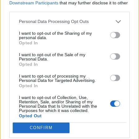
Downstream Participants
that may further disclose it to other
08 Agosto 2026 - 15 Agosto 2026
third parties.
Ecco il programma della festa della
Personal Data Processing Opt Outs
Montagna 2026: fervono i preparativi
degli alpini di Varese attorno al Grand
I want to opt-out of the Sharing of my
Hotel del Campo dei fiori
personal data.
Opted In
Varese
I want to opt-out of the Sale of my
Personal Data.
Grand Hotel Campo Dei Fiori Di Varese
Opted In
I want to opt-out of processing my
Personal Data for Targeted Advertising.
Opted In
I want to opt-out of Collection, Use,
Retention, Sale, and/or Sharing of my
Personal Data that Is Unrelated with the
Purposes for which it was collected.
Opted Out
CONFIRM