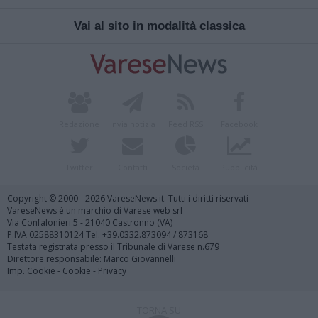
Vai al sito in modalità classica
Redazione
Invia notizia
Feed RSS
Facebook
Twitter
Contatti
Società
Pubblicità
Copyright © 2000 - 2026 VareseNews.it. Tutti i diritti riservati
VareseNews è un marchio di Varese web srl
Via Confalonieri 5 - 21040 Castronno (VA)
P.IVA 02588310124 Tel. +39.0332.873094 / 873168
Testata registrata presso il Tribunale di Varese n.679
Direttore responsabile: Marco Giovannelli
Imp. Cookie
-
Cookie
-
Privacy
TORNA SU