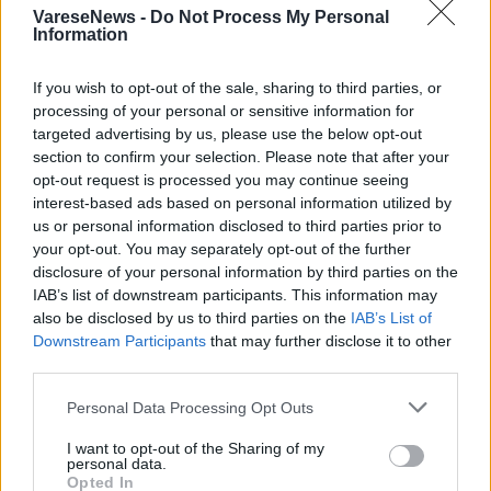
VareseNews -
Do Not Process My Personal
Information
If you wish to opt-out of the sale, sharing to third parties, or
processing of your personal or sensitive information for
targeted advertising by us, please use the below opt-out
section to confirm your selection. Please note that after your
Commenti
opt-out request is processed you may continue seeing
interest-based ads based on personal information utilized by
Accedi
o
registrati
per commentare questo
us or personal information disclosed to third parties prior to
articolo.
your opt-out. You may separately opt-out of the further
L'email è richiesta ma non verrà mostrata ai visitatori. Il contenuto di questo
disclosure of your personal information by third parties on the
commento esprime il pensiero dell'autore e non rappresenta la linea editoriale
di VareseNews.it, che rimane autonoma e indipendente. I messaggi inclusi nei
IAB’s list of downstream participants. This information may
commenti non sono testi giornalistici, ma post inviati dai singoli lettori che
possono essere automaticamente pubblicati senza filtro preventivo. I commenti
also be disclosed by us to third parties on the
IAB’s List of
che includano uno o più link a siti esterni verranno rimossi in automatico dal
Downstream Participants
that may further disclose it to other
sistema.
third parties.
Personal Data Processing Opt Outs
I want to opt-out of the Sharing of my
personal data.
Opted In