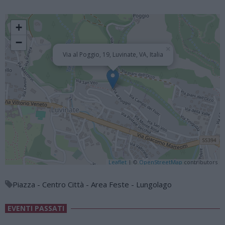
+
−
×
Via al Poggio, 19, Luvinate, VA, Italia
Leaflet
| ©
OpenStreetMap
contributors
Piazza - Centro Città - Area Feste - Lungolago
EVENTI PASSATI