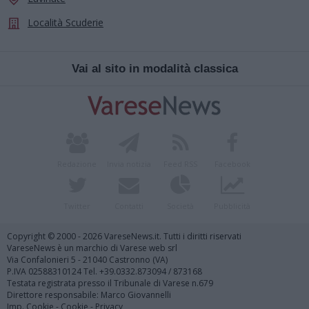
Località Scuderie
Vai al sito in modalità classica
Redazione
Invia notizia
Feed RSS
Facebook
Twitter
Contatti
Società
Pubblicità
Copyright © 2000 - 2026 VareseNews.it. Tutti i diritti riservati
VareseNews è un marchio di Varese web srl
Via Confalonieri 5 - 21040 Castronno (VA)
P.IVA 02588310124 Tel. +39.0332.873094 / 873168
Testata registrata presso il Tribunale di Varese n.679
Direttore responsabile: Marco Giovannelli
Imp. Cookie
-
Cookie
-
Privacy