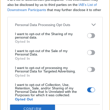
also be disclosed by us to third parties on the
IAB’s List of
SAGRE, FIERE E FESTE
Downstream Participants
that may further disclose it to other
third parties.
05 Luglio 2025 - 06 Luglio 2025
Personal Data Processing Opt Outs
Annullata la Poggio Beer Fest a
Luvinate ma sabato salamelle di
I want to opt-out of the Sharing of my
cinghiale da asporto
personal data.
Opted In
Luvinate
I want to opt-out of the Sale of my
Località Scuderie
Personal Data.
Opted In
I want to opt-out of processing my
Personal Data for Targeted Advertising.
Opted In
I want to opt-out of Collection, Use,
Retention, Sale, and/or Sharing of my
Personal Data that Is Unrelated with the
Purposes for which it was collected.
Opted Out
CONFIRM