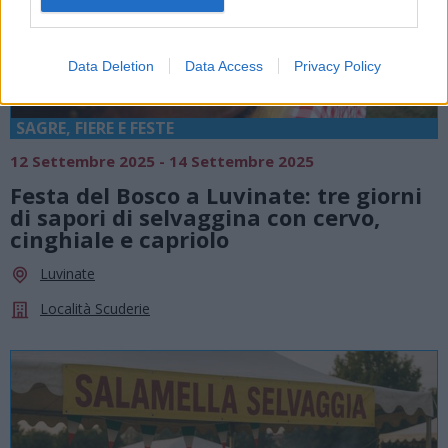
Data Deletion
Data Access
Privacy Policy
SAGRE, FIERE E FESTE
12 Settembre 2025 - 14 Settembre 2025
Festa del Bosco a Luvinate: tre giorni
di sapori di selvaggina con cervo,
cinghiale e capriolo
Luvinate
Località Scuderie