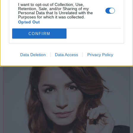
02 Dicembre 2022
I want to opt-out of Collection, Use,
Retention, Sale, and/or Sharing of my
“Il Padre della Sposa” in scena al
Personal Data that Is Unrelated with the
Purposes for which it was collected.
Teatro Manzoni di Busto Arsizio
Opted Out
Busto Arsizio
CONFIRM
Teatro Manzoni
Data Deletion
Data Access
Privacy Policy