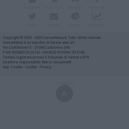
Redazione
Invia notizia
Feed RSS
Facebook
Twitter
Contatti
Società
Pubblicità
Copyright © 2000 - 2026 VareseNews.it. Tutti i diritti riservati
VareseNews è un marchio di Varese web srl
Via Confalonieri 5 - 21040 Castronno (VA)
P.IVA 02588310124 Tel. +39.0332.873094 / 873168
Testata registrata presso il Tribunale di Varese n.679
Direttore responsabile: Marco Giovannelli
Imp. Cookie
-
Cookie
-
Privacy
TORNA SU