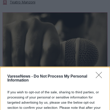
Teatro Manzoni
VareseNews -
Do Not Process My Personal
Information
SPETTACOLI
If you wish to opt-out of the sale, sharing to third parties, or
11 Novembre 2022
processing of your personal or sensitive information for
targeted advertising by us, please use the below opt-out
Concerto benefico a Busto Arsizio con
section to confirm your selection. Please note that after your