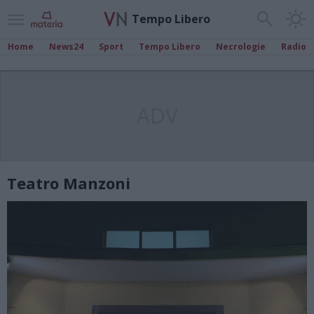
Tempo Libero
Home
News24
Sport
Tempo Libero
Necrologie
Radio
ADV
Teatro Manzoni