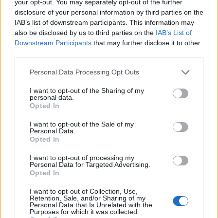
your opt-out. You may separately opt-out of the further
disclosure of your personal information by third parties on the
IAB’s list of downstream participants. This information may
also be disclosed by us to third parties on the
IAB’s List of
Downstream Participants
that may further disclose it to other
third parties.
Personal Data Processing Opt Outs
I want to opt-out of the Sharing of my
personal data.
Opted In
I want to opt-out of the Sale of my
Personal Data.
Opted In
“Beko, tutti uniti per Cassinetta”: dieci
I want to opt-out of processing my
comuni del Varesotto espongono lo
Personal Data for Targeted Advertising.
Opted In
striscione di solidarietà
I want to opt-out of Collection, Use,
Retention, Sale, and/or Sharing of my
Personal Data that Is Unrelated with the
Purposes for which it was collected.