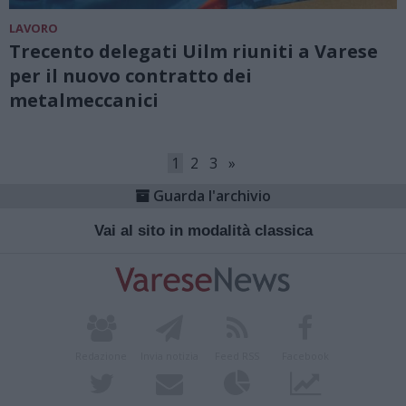
LAVORO
Trecento delegati Uilm riuniti a Varese
per il nuovo contratto dei
metalmeccanici
1
2
3
»
Guarda l'archivio
Vai al sito in modalità classica
Redazione
Invia notizia
Feed RSS
Facebook