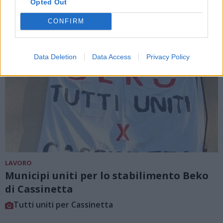
Opted Out
CONFIRM
Data Deletion
Data Access
Privacy Policy
LAVORO
Municipi uniti per lo stabilimento Beko
di Cassinetta
Tutti uniti per Cassinetta