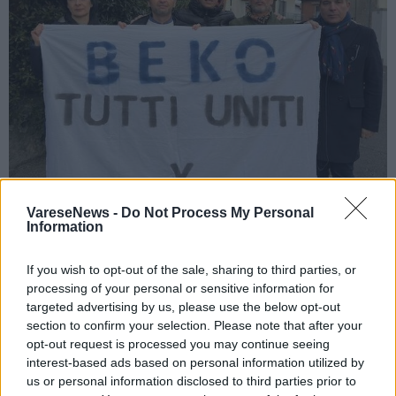
VareseNews -
Do Not Process My Personal
Information
LAVORO
If you wish to opt-out of the sale, sharing to third parties, or
Sedici comuni hanno aderito
processing of your personal or sensitive information for
all’iniziativa “Io sto con Cassinetta”
targeted advertising by us, please use the below opt-out
section to confirm your selection. Please note that after your
opt-out request is processed you may continue seeing
interest-based ads based on personal information utilized by
us or personal information disclosed to third parties prior to