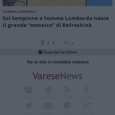
SOMMA LOMBARDO
Sul Sempione a Somma Lombardo nasce
il grande “mosaico” di Refreshink
1
2
3
…
11
»
Guarda l'archivio
Vai al sito in modalità classica
Redazione
Invia notizia
Feed RSS
Facebook
Twitter
Contatti
Società
Pubblicità