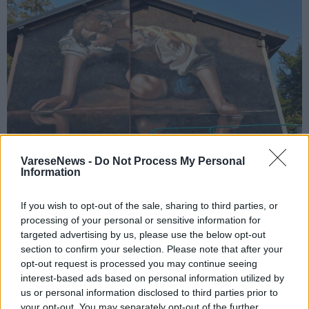
VareseNews -
Do Not Process My Personal
Information
If you wish to opt-out of the sale, sharing to third parties, or
COMERIO
processing of your personal or sensitive information for
Andrea Ravo Mattoni porta il Narciso di
targeted advertising by us, please use the below opt-out
Caravaggio a Comerio
section to confirm your selection. Please note that after your
opt-out request is processed you may continue seeing
Il nuovo murale di Andrea Ravo Mattoni a Comerio
interest-based ads based on personal information utilized by
us or personal information disclosed to third parties prior to
your opt-out. You may separately opt-out of the further