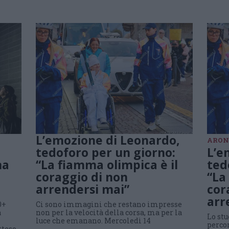
L’emozione di Leonardo,
ARON
tedoforo per un giorno:
L’e
na
“La fiamma olimpica è il
ted
coraggio di non
“La
arrendersi mai”
cor
arr
0+
Ci sono immagini che restano impresse
a
non per la velocità della corsa, ma per la
Lo stu
luce che emanano. Mercoledì 14
percor
tteso