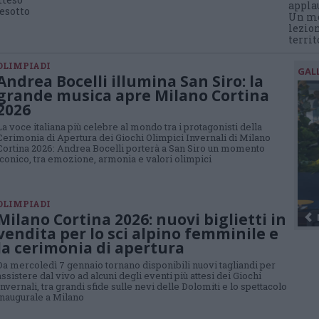
appla
esotto
Un mo
lezion
territ
OLIMPIADI
GAL
Andrea Bocelli illumina San Siro: la
grande musica apre Milano Cortina
2026
La voce italiana più celebre al mondo tra i protagonisti della
Cerimonia di Apertura dei Giochi Olimpici Invernali di Milano
Cortina 2026: Andrea Bocelli porterà a San Siro un momento
iconico, tra emozione, armonia e valori olimpici
OLIMPIADI
Milano Cortina 2026: nuovi biglietti in
vendita per lo sci alpino femminile e
la cerimonia di apertura
Da mercoledì 7 gennaio tornano disponibili nuovi tagliandi per
assistere dal vivo ad alcuni degli eventi più attesi dei Giochi
Invernali, tra grandi sfide sulle nevi delle Dolomiti e lo spettacolo
inaugurale a Milano