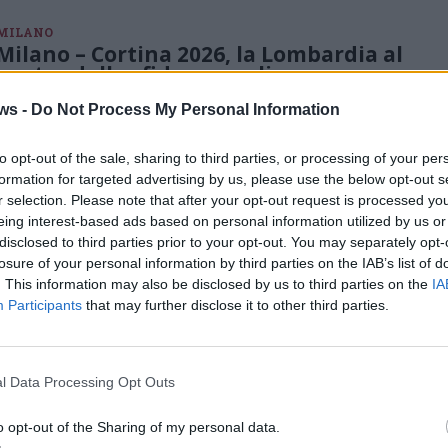
MILANO
Milano – Cortina 2026, la Lombardia al
centro della sfida: orgoglio,
inclusione e futuro per lo sport
italiano
ws -
Do Not Process My Personal Information
A meno di cento giorni dall’accensione del braciere olimpico, la
macchina dei Giochi invernali di Milano-Cortina 2026 si mostra
to opt-out of the sale, sharing to third parties, or processing of your per
sempre più compatta e ambiziosa. Il punto sulle infrastrutture
formation for targeted advertising by us, please use the below opt-out s
con Salvini. Giorgetti: “Grande opportunità di marketing
territoriale”
r selection. Please note that after your opt-out request is processed y
eing interest-based ads based on personal information utilized by us or
MILANO
disclosed to third parties prior to your opt-out. You may separately opt-
Olimpiadi invernali Milano – Cortina
losure of your personal information by third parties on the IAB’s list of
2026, il presidente Fontana: “Ci
. This information may also be disclosed by us to third parties on the
IA
siamo”
Participants
that may further disclose it to other third parties.
Così il presidente della Regione Lombardia Attilio Fontana ha
aperto l’evento ‘La Lombardia al Centro della sfida Olimpica’
organizzato nella sede della regione. L’indotto turistico:
“Occasione per mostrare le bellezze del territorio”. Al festival
Glocal di Varese un’intera giornata dedicata ai Giochi invernali
l Data Processing Opt Outs
o opt-out of the Sharing of my personal data.
OLIMPIADI 2026