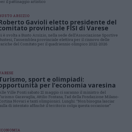
per il pattinaggio artistico
BUSTO ARSIZIO
Roberto Gavioli eletto presidente del
comitato provinciale FISI di Varese
Si è svolta a Busto Arsizio, nella sede dell’Associazione Sportive
Bustesi, l’assemblea provinciale elettiva per il rinnovo delle
cariche del Comitato per il quadriennio olimpico 2022-2026
VARESE
Turismo, sport e olimpiadi:
opportunità per l’economia varesina
Alle Ville Ponti sabato 21 maggio ci saranno il ministro del
Turismo Garavaglia, Attilio Fontana, l’ad della Fondazione Milano-
Cortina Novari e tanti olimpionici. Lunghi: “Non bisogna lasciar
nulla di intentato affinché il territorio colga questa occasione”
ECONOMIA