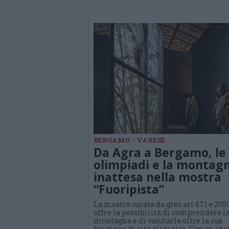
BERGAMO - VARESE
Da Agra a Bergamo, le
olimpiadi e la montag
inattesa nella mostra
“Fuoripista”
La mostra curata da gres art 671 e 205
offre la possibilità di comprendere l
montagna e di valutarla oltre la sua
funzione di sito olimpico. Con un ina