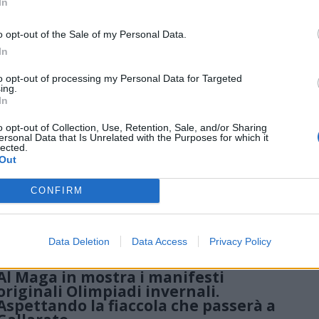
Bormio e Livigno verso le Olimpiadi
In
2026: cantieri in anticipo,
investimenti e sostenibilità
o opt-out of the Sale of my Personal Data.
Sopralluogo della Commissione Territorio: Ski Stadium, Ski Park
In
e nuove infrastrutture a Bormio e Livigno quasi completati.
Lobati: “Così restituiamo valore ai territori”
to opt-out of processing my Personal Data for Targeted
ing.
In
LOMBARDIA
o opt-out of Collection, Use, Retention, Sale, and/or Sharing
Treni più moderni e capienti: 16
ersonal Data that Is Unrelated with the Purposes for which it
lected.
nuovi convogli per le linee lombarde
Out
Il bando prevede l’acquisto di 16 treni da 590 posti ciascuno, con
spazi per biciclette e accessibilità totale per le persone con
mobilità ridotta
CONFIRM
Data Deletion
Data Access
Privacy Policy
GALLARATE
Al Maga in mostra i manifesti
originali Olimpiadi invernali.
Aspettando la fiaccola che passerà a