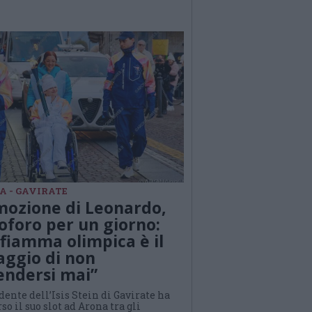
A - GAVIRATE
mozione di Leonardo,
oforo per un giorno:
 fiamma olimpica è il
aggio di non
endersi mai”
dente dell’Isis Stein di Gavirate ha
so il suo slot ad Arona tra gli