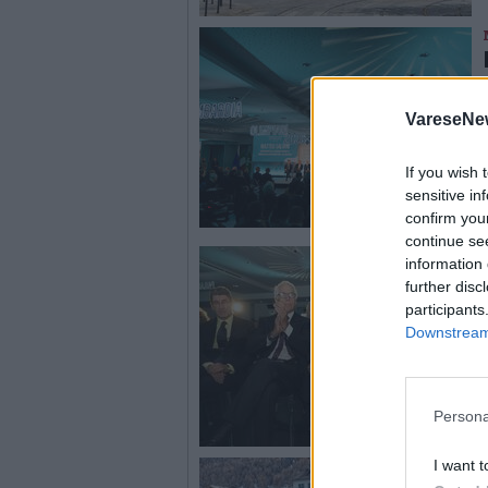
VareseNe
If you wish 
sensitive in
confirm you
continue se
information 
further disc
participants
Downstream 
Persona
I want t