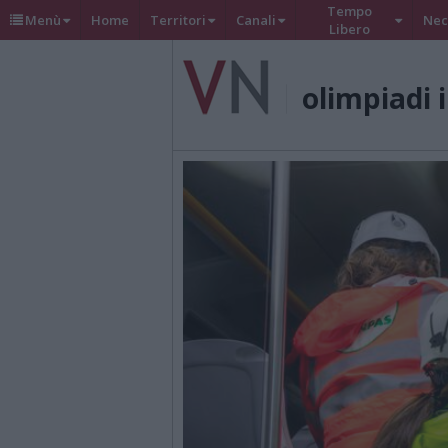
Tempo
Menù
Home
Territori
Canali
Nec
Libero
olimpiadi 