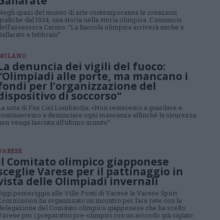
Gallarate
Negli spazi del museo di arte contemporanea le creazioni
grafiche dal 1924, una storia nella storia olimpica. L’annuncio
dell’assessora Caruso: “La fiaccola olimpica arriverà anche a
Gallarate a febbraio”
MILANO
La denuncia dei vigili del fuoco:
“Olimpiadi alle porte, ma mancano i
fondi per l’organizzazione del
dispositivo di soccorso“
La nota di Fns Cisl Lombardia: «Non resteremo a guardare e
continueremo a denunciare ogni mancanza affinché la sicurezza
non venga lasciata all’ultimo minuto”
VARESE
Il Comitato olimpico giapponese
sceglie Varese per il pattinaggio in
vista delle Olimpiadi invernali
Oggi pomeriggio alle Ville Ponti di Varese la Varese Sport
Commission ha organizzato un incontro per fare rete con la
delegazione del Comitato olimpico giapponese che ha scelto
Varese per i preparativi pre-olimpici con un accordo già siglato