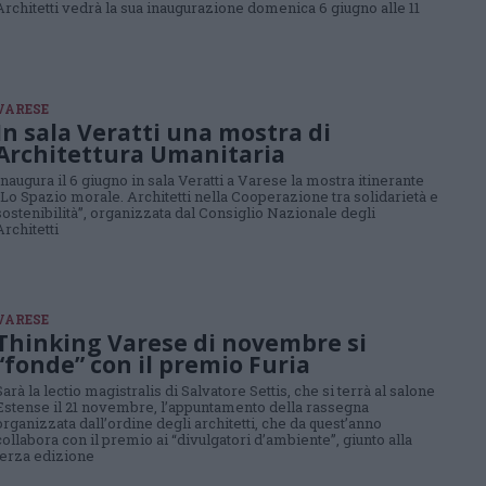
Architetti vedrà la sua inaugurazione domenica 6 giugno alle 11
VARESE
In sala Veratti una mostra di
Architettura Umanitaria
Inaugura il 6 giugno in sala Veratti a Varese la mostra itinerante
“Lo Spazio morale. Architetti nella Cooperazione tra solidarietà e
sostenibilità”, organizzata dal Consiglio Nazionale degli
Architetti
VARESE
Thinking Varese di novembre si
“fonde” con il premio Furia
Sarà la lectio magistralis di Salvatore Settis, che si terrà al salone
Estense il 21 novembre, l’appuntamento della rassegna
organizzata dall’ordine degli architetti, che da quest’anno
collabora con il premio ai “divulgatori d’ambiente”, giunto alla
terza edizione