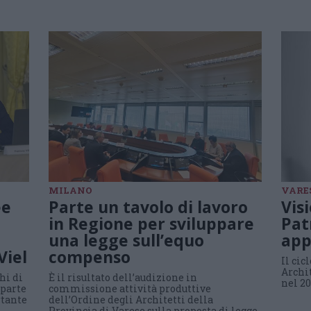
MILANO
VARE
ee
Parte un tavolo di lavoro
Vis
in Regione per sviluppare
Patr
una legge sull’equo
app
Viel
compenso
Il cic
Archit
hi di
È il risultato dell’audizione in
nel 2
iparte
commissione attività produttive
rtante
dell’Ordine degli Architetti della
Provincia di Varese sulla proposta di legge