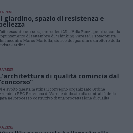
VARESE
Il giardino, spazio di resistenza e
bellezza
Tutto esaurito ieri sera, mercoledì 25, a Villa Panza per il secondo
appuntamento di settembre di “Thinking Varese”. Protagonista
dell’incontro Marco Martella, storico dei giardini e direttore della
rivista Jardins
VARESE
L’architettura di qualità comincia dal
“concorso”
Si è svolto questa mattina il convegno organizzato Ordine
Architetti PPC Provincia di Varese dedicato alla centralità della
gara nel processo costruttivo di una progettazione di qualità
VARESE