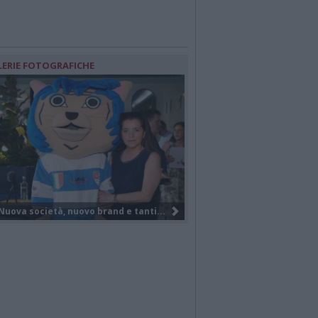
LERIE FOTOGRAFICHE
Il Gruppo Elite di VareseBasketball...