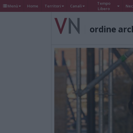
Tempo
Menù
Home
Territori
Canali
Nec
Libero
ordine arc