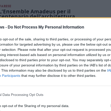
VARESE
L’Ensemble Amadeus per il
centenario dell’architettura
L’Ordine degli Architetti della provincia di Varese ha organizzato
un concerto per celebrare i 100 anni dell’architettura nella serata
ws -
Do Not Process My Personal Information
di sabato 24 giugno
to opt-out of the sale, sharing to third parties, or processing of your per
formation for targeted advertising by us, please use the below opt-out s
r selection. Please note that after your opt-out request is processed y
ECONOMIA
eing interest-based ads based on personal information utilized by us or
Architetti, geometri, ingegneri e
disclosed to third parties prior to your opt-out. You may separately opt-
costruttori all’unisono: “Da Super
losure of your personal information by third parties on the IAB’s list of
Bonus a Super Malus”
. This information may also be disclosed by us to third parties on the
IA
ANCE Varese, Ordine Architetti Varese, Collegio dei Geometri di
Participants
that may further disclose it to other third parties.
Varese e Ordine Ingegneri Varese riassumono tutte le
perplessità in merito alla decisione del Governo Meloni di
mettere fine alla cessione dei crediti per tutti i bonus fiscali
edilizi e all’acquisto di crediti per tutte le amministrazioni
pubbliche
l Data Processing Opt Outs
GALLARATE
o opt-out of the Sharing of my personal data.
Dialoghi di Design: Elisabetta Cozzi e