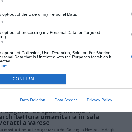
Federica Sala ospiti al Maga
In
Ha inaugurato al Museo il ciclo di incontri dedicati al design
promosso dall’Ordine degli Architetti di Varese
o opt-out of the Sale of my Personal Data.
In
to opt-out of processing my Personal Data for Targeted
ing.
In
VARESE
Gli architetti di Varese pronti ad
o opt-out of Collection, Use, Retention, Sale, and/or Sharing
ersonal Data that Is Unrelated with the Purposes for which it
accogliere i colleghi ucraini
lected.
Out
Appello firmato dal consiglio dell’Ordine: “Chi può fornire
accoglienza temporanea ci contatti”
CONFIRM
Data Deletion
Data Access
Privacy Policy
VARESE
Inaugura “Lo spazio Morale”:
architettura umanitaria in sala
Veratti a Varese
La mostra itinerante organizzata dal Consiglio Nazionale degli