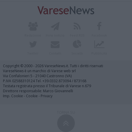
Redazione
Invia notizia
Feed RSS
Facebook
Twitter
Contatti
Società
Pubblicità
Copyright © 2000 - 2026 VareseNews.it. Tutti i diritti riservati
VareseNews è un marchio di Varese web srl
Via Confalonieri 5 - 21040 Castronno (VA)
P.IVA 02588310124 Tel. +39.0332.873094 / 873168
Testata registrata presso il Tribunale di Varese n.679
Direttore responsabile: Marco Giovannelli
Imp. Cookie
-
Cookie
-
Privacy
TORNA SU