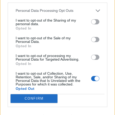
third parties.
Personal Data Processing Opt Outs
I want to opt-out of the Sharing of my
ADV
personal data.
Opted In
I want to opt-out of the Sale of my
Personal Data.
Opted In
I want to opt-out of processing my
Personal Data for Targeted Advertising.
Opted In
Commenti
I want to opt-out of Collection, Use,
Retention, Sale, and/or Sharing of my
Accedi
o
registrati
per commentare questo
Personal Data that Is Unrelated with the
Purposes for which it was collected.
articolo.
Opted Out
L'email è richiesta ma non verrà mostrata ai visitatori. Il contenuto di questo
commento esprime il pensiero dell'autore e non rappresenta la linea editoriale
CONFIRM
di VareseNews.it, che rimane autonoma e indipendente. I messaggi inclusi nei
commenti non sono testi giornalistici, ma post inviati dai singoli lettori che
possono essere automaticamente pubblicati senza filtro preventivo. I commenti
che includano uno o più link a siti esterni verranno rimossi in automatico dal
sistema.