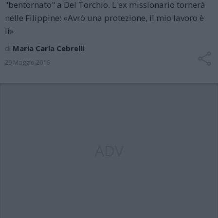
"bentornato" a Del Torchio. L'ex missionario tornerà
nelle Filippine: «Avrò una protezione, il mio lavoro è
lì»
di
Maria Carla Cebrelli
29 Maggio 2016
ADV