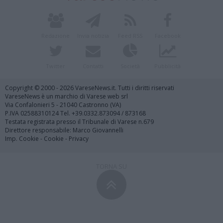
Redazione
Invia notizia
Feed RSS
Facebook
Twitter
Contatti
Società
Pubblicità
Copyright © 2000 - 2026 VareseNews.it. Tutti i diritti riservati
VareseNews è un marchio di Varese web srl
Via Confalonieri 5 - 21040 Castronno (VA)
P.IVA 02588310124 Tel. +39.0332.873094 / 873168
Testata registrata presso il Tribunale di Varese n.679
Direttore responsabile: Marco Giovannelli
Imp. Cookie
-
Cookie
-
Privacy
TORNA SU