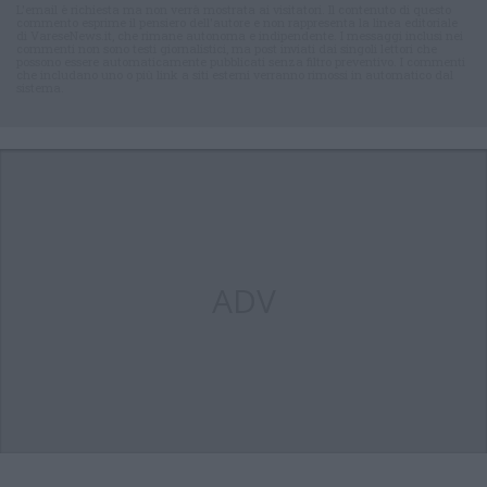
L'email è richiesta ma non verrà mostrata ai visitatori. Il contenuto di questo
commento esprime il pensiero dell'autore e non rappresenta la linea editoriale
di VareseNews.it, che rimane autonoma e indipendente. I messaggi inclusi nei
commenti non sono testi giornalistici, ma post inviati dai singoli lettori che
possono essere automaticamente pubblicati senza filtro preventivo. I commenti
che includano uno o più link a siti esterni verranno rimossi in automatico dal
sistema.
ADV