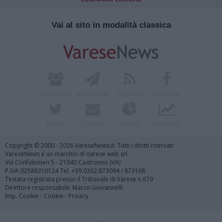
Vai al sito in modalità classica
Redazione
Invia notizia
Feed RSS
Facebook
Twitter
Contatti
Società
Pubblicità
Copyright © 2000 - 2026 VareseNews.it. Tutti i diritti riservati
VareseNews è un marchio di Varese web srl
Via Confalonieri 5 - 21040 Castronno (VA)
P.IVA 02588310124 Tel. +39.0332.873094 / 873168
Testata registrata presso il Tribunale di Varese n.679
Direttore responsabile: Marco Giovannelli
Imp. Cookie
-
Cookie
-
Privacy