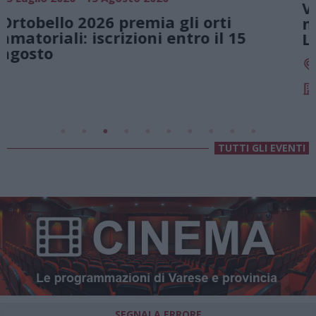
Vivi l’estate a Villa Fogazzaro Roi. Tra
natura e atmosfere senza tempo sul
Lago di Lugano
Valsolda
Villa Fogazzaro Roi
TUTTI GLI EVENTI
SEGNALA ERRORE