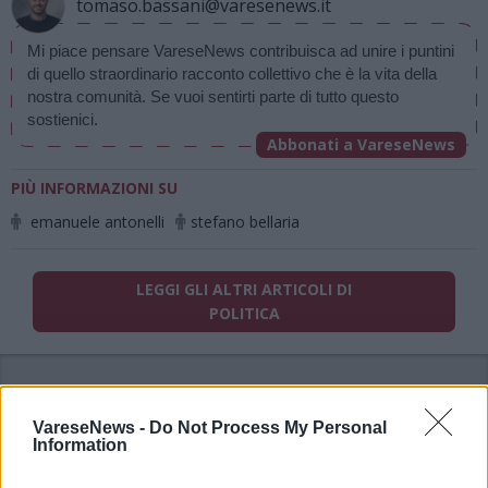
tomaso.bassani@varesenews.it
Mi piace pensare VareseNews contribuisca ad unire i puntini 
di quello straordinario racconto collettivo che è la vita della 
nostra comunità. Se vuoi sentirti parte di tutto questo 
sostienici.
Abbonati a VareseNews
PIÙ INFORMAZIONI SU
emanuele antonelli
stefano bellaria
LEGGI GLI ALTRI ARTICOLI DI
POLITICA
VareseNews -
Do Not Process My Personal
Information