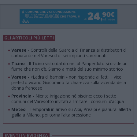
GLI ARTICOLI PIÙ LETTI
»
Varese
- Controlli della Guardia di Finanza ai distributori di
carburante nel Varesotto: sei impianti sanzionati
»
Ticino
- Il Ticino visto dal drone: al Panperduto si divide un
fiume che non c’è. Siamo a metà del suo minimo storico
»
Varese
- «Ladra di bambini» non risponde ai fatti: il vice
prefetto vicario Giacomino fa chiarezza sulla vicenda della
donna francese
»
Provincia
- Niente irrigazione né piscine: ecco i sette
comuni del Varesotto invitati a limitare i consumi d’acqua
»
Meteo
- Temporali in arrivo su Alpi, Prealpi e pianura: allerta
gialla a Milano, poi torna l’alta pressione
EVENTI IN EVIDENZA