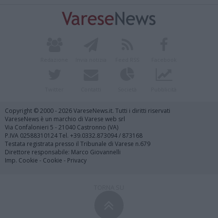
Redazione
Invia notizia
Feed RSS
Facebook
Twitter
Contatti
Società
Pubblicità
Copyright © 2000 - 2026 VareseNews.it. Tutti i diritti riservati
VareseNews è un marchio di Varese web srl
Via Confalonieri 5 - 21040 Castronno (VA)
P.IVA 02588310124 Tel. +39.0332.873094 / 873168
Testata registrata presso il Tribunale di Varese n.679
Direttore responsabile: Marco Giovannelli
Imp. Cookie
-
Cookie
-
Privacy
TORNA SU