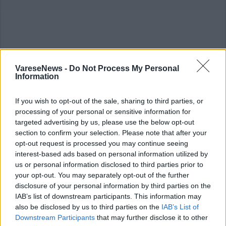
ADV
VareseNews -
Do Not Process My Personal
Information
If you wish to opt-out of the sale, sharing to third parties, or
processing of your personal or sensitive information for
targeted advertising by us, please use the below opt-out
section to confirm your selection. Please note that after your
opt-out request is processed you may continue seeing
Commenti
interest-based ads based on personal information utilized by
Accedi
o
registrati
per commentare questo
us or personal information disclosed to third parties prior to
articolo.
your opt-out. You may separately opt-out of the further
L'email è richiesta ma non verrà mostrata ai visitatori. Il contenuto di questo
disclosure of your personal information by third parties on the
commento esprime il pensiero dell'autore e non rappresenta la linea editoriale
IAB’s list of downstream participants. This information may
di VareseNews.it, che rimane autonoma e indipendente. I messaggi inclusi nei
commenti non sono testi giornalistici, ma post inviati dai singoli lettori che
also be disclosed by us to third parties on the
IAB’s List of
possono essere automaticamente pubblicati senza filtro preventivo. I commenti
che includano uno o più link a siti esterni verranno rimossi in automatico dal
Downstream Participants
that may further disclose it to other
sistema.