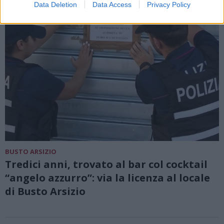
Data Deletion
Data Access
Privacy Policy
BUSTO ARSIZIO
Tredici anni, trovato al bar col cocktail
“angelo azzurro”: via la licenza al locale
di Busto Arsizio