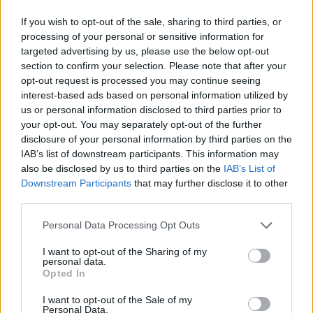
If you wish to opt-out of the sale, sharing to third parties, or
processing of your personal or sensitive information for
targeted advertising by us, please use the below opt-out
ADV
section to confirm your selection. Please note that after your
opt-out request is processed you may continue seeing
interest-based ads based on personal information utilized by
us or personal information disclosed to third parties prior to
your opt-out. You may separately opt-out of the further
disclosure of your personal information by third parties on the
IAB’s list of downstream participants. This information may
also be disclosed by us to third parties on the
IAB’s List of
Downstream Participants
that may further disclose it to other
Commenti
third parties.
Accedi
o
registrati
per commentare questo
Personal Data Processing Opt Outs
articolo.
I want to opt-out of the Sharing of my
L'email è richiesta ma non verrà mostrata ai visitatori. Il contenuto di questo
personal data.
commento esprime il pensiero dell'autore e non rappresenta la linea editoriale
di VareseNews.it, che rimane autonoma e indipendente. I messaggi inclusi nei
Opted In
commenti non sono testi giornalistici, ma post inviati dai singoli lettori che
possono essere automaticamente pubblicati senza filtro preventivo. I commenti
che includano uno o più link a siti esterni verranno rimossi in automatico dal
I want to opt-out of the Sale of my
sistema.
Personal Data.