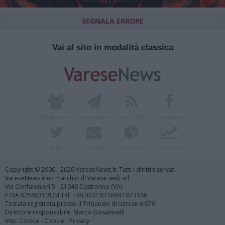
SEGNALA ERRORE
Vai al sito in modalità classica
Redazione
Invia notizia
Feed RSS
Facebook
Twitter
Contatti
Società
Pubblicità
Copyright © 2000 - 2026 VareseNews.it. Tutti i diritti riservati
VareseNews è un marchio di Varese web srl
Via Confalonieri 5 - 21040 Castronno (VA)
P.IVA 02588310124 Tel. +39.0332.873094 / 873168
Testata registrata presso il Tribunale di Varese n.679
Direttore responsabile: Marco Giovannelli
Imp. Cookie
-
Cookie
-
Privacy