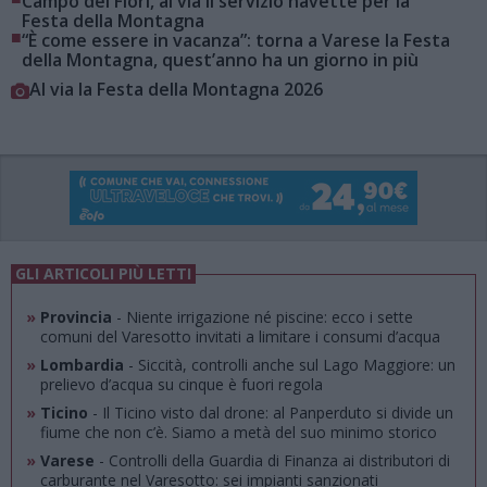
Campo dei Fiori, al via il servizio navette per la
Festa della Montagna
■
“È come essere in vacanza”: torna a Varese la Festa
della Montagna, quest’anno ha un giorno in più
Al via la Festa della Montagna 2026
GLI ARTICOLI PIÙ LETTI
»
Provincia
- Niente irrigazione né piscine: ecco i sette
comuni del Varesotto invitati a limitare i consumi d’acqua
»
Lombardia
- Siccità, controlli anche sul Lago Maggiore: un
prelievo d’acqua su cinque è fuori regola
»
Ticino
- Il Ticino visto dal drone: al Panperduto si divide un
fiume che non c’è. Siamo a metà del suo minimo storico
»
Varese
- Controlli della Guardia di Finanza ai distributori di
carburante nel Varesotto: sei impianti sanzionati