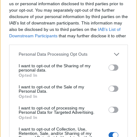
us or personal information disclosed to third parties prior to
your opt-out. You may separately opt-out of the further
disclosure of your personal information by third parties on the
IAB’s list of downstream participants. This information may
also be disclosed by us to third parties on the
IAB’s List of
Downstream Participants
that may further disclose it to other
third parties.
Personal Data Processing Opt Outs
Tutti gli eventi
di
agosto
a Materia
I want to opt-out of the Sharing of my
personal data.
Via Confalonieri, 5 - Castronno
Opted In
I want to opt-out of the Sale of my
Personal Data.
Opted In
PIÙ INFORMAZIONI SU
I want to opt-out of processing my
Personal Data for Targeted Advertising.
assegno ponte
assegno unico
Opted In
bonus e contributi famiglie
campi estivi 2021
I want to opt-out of Collection, Use,
fisco e tasse
il legale
inps
mamma e papà
Retention, Sale, and/or Sharing of my