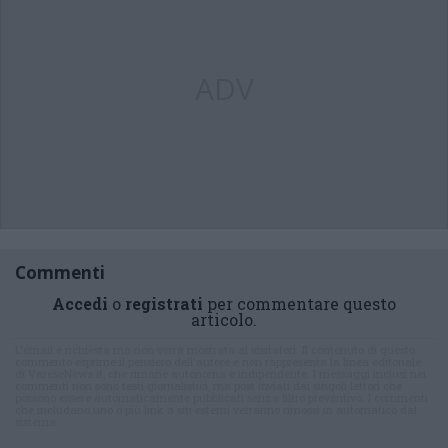
ADV
Commenti
Accedi
o
registrati
per commentare questo
articolo.
L'email è richiesta ma non verrà mostrata ai visitatori. Il contenuto di questo
commento esprime il pensiero dell'autore e non rappresenta la linea editoriale
di VareseNews.it, che rimane autonoma e indipendente. I messaggi inclusi nei
commenti non sono testi giornalistici, ma post inviati dai singoli lettori che
possono essere automaticamente pubblicati senza filtro preventivo. I commenti
che includano uno o più link a siti esterni verranno rimossi in automatico dal
sistema.