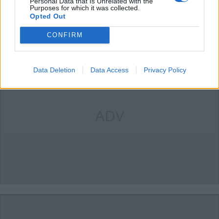
Personal Data that Is Unrelated with the
Purposes for which it was collected.
Opted Out
LEGGI GLI ALTRI ARTICOLI DI
BAMBINI
CONFIRM
Data Deletion
Data Access
Privacy Policy
ADV