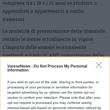
compresa tra i 18 e i 21 anni se studenti o
apprendisti e appartenenti a nuclei
numerosi.
Le modalità di presentazione della domanda
restano le stesse attualmente in vigore.
L’importo delle somme teoricamente
spettanti a titolo di ANF, comprensive della
maggiorazione, sarà messo a disposizione
VareseNews -
Do Not Process My Personal
Information
dei datori di lavoro secondo i consueti
canali.
If you wish to opt-out of the sale, sharing to third parties, or
processing of your personal or sensitive information for
targeted advertising by us, please use the below opt-out
section to confirm your selection. Please note that after your
opt-out request is processed you may continue seeing
interest-based ads based on personal information utilized by