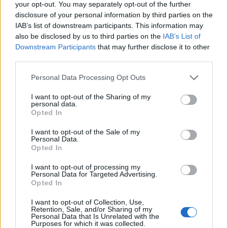
your opt-out. You may separately opt-out of the further
ADV
disclosure of your personal information by third parties on the
IAB’s list of downstream participants. This information may
also be disclosed by us to third parties on the
IAB’s List of
Downstream Participants
that may further disclose it to other
third parties.
Personal Data Processing Opt Outs
I want to opt-out of the Sharing of my
Commenti
personal data.
Opted In
Accedi
o
registrati
per commentare questo
articolo.
I want to opt-out of the Sale of my
Personal Data.
L'email è richiesta ma non verrà mostrata ai visitatori. Il contenuto di questo
Opted In
commento esprime il pensiero dell'autore e non rappresenta la linea editoriale
di VareseNews.it, che rimane autonoma e indipendente. I messaggi inclusi nei
commenti non sono testi giornalistici, ma post inviati dai singoli lettori che
I want to opt-out of processing my
possono essere automaticamente pubblicati senza filtro preventivo. I commenti
Personal Data for Targeted Advertising.
che includano uno o più link a siti esterni verranno rimossi in automatico dal
sistema.
Opted In
I want to opt-out of Collection, Use,
Retention, Sale, and/or Sharing of my
Personal Data that Is Unrelated with the
Purposes for which it was collected.