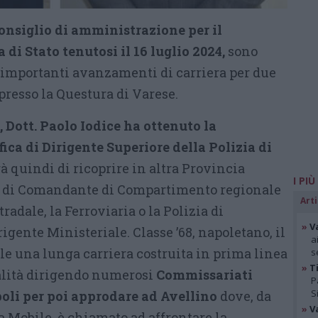
onsiglio di amministrazione per il
 di Stato tenutosi il 16 luglio 2024,
sono
d importanti avanzamenti di carriera per due
presso la Questura di Varese.
, Dott. Paolo Iodice ha ottenuto la
ica di Dirigente Superiore della Polizia di
à quindi di ricoprire in altra Provincia
I PIÙ
 o di Comandante di Compartimento regionale
Arti
tradale, la Ferroviaria o la Polizia di
»
V
rigente Ministeriale. Classe ’68, napoletano, il
a
alle una lunga carriera costruita in prima linea
s
»
Ti
nalità dirigendo numerosi
Commissariati
P
S
oli per poi approdare ad Avellino
dove, da
»
V
 Mobile, è chiamato ad affrontare la