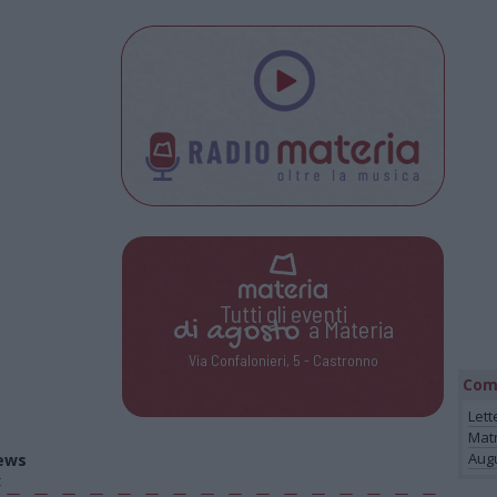
Tutti gli eventi
di
agosto
a Materia
Via Confalonieri, 5 - Castronno
Com
Lett
Mat
Augu
ews
t