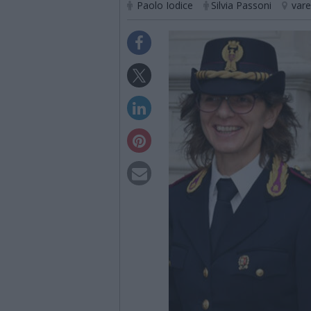
Paolo Iodice
Silvia Passoni
var