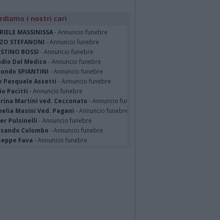
rdiamo i nostri cari
RIELE MASSINISSA
- Annuncio funebre
ZO STEFANONI
- Annuncio funebre
STINO BOSSI
- Annuncio funebre
udio Dal Medico
- Annuncio funebre
ondo SPIANTINI
- Annuncio funebre
o Pasquale Assetti
- Annuncio funebre
o Pacitti
- Annuncio funebre
erina Martini ved. Cecconato
- Annuncio funebre
nelia Masini Ved. Pagani
- Annuncio funebre
er Pulsinelli
- Annuncio funebre
ssando Colombo
- Annuncio funebre
seppe Fava
- Annuncio funebre