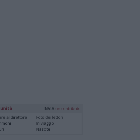
unità
INVIA
un contributo
ere al direttore
Foto dei lettori
rimoni
In viaggio
ri
Nascite