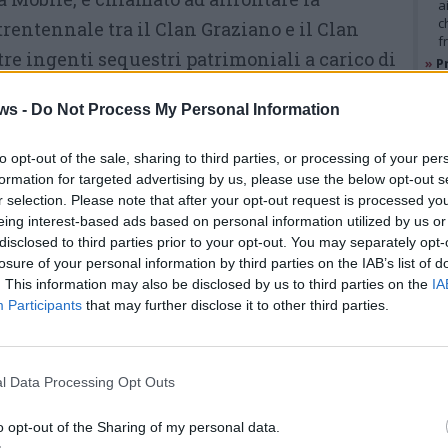
a
c
rentennale tra il Clan Graziano e il Clan
f
re ingenti sequestri patrimoniali a carico di
»
Pr
e
dalizio dei Cava, successivamente
l
ws -
Do Not Process My Personal Information
cati.
Nel 2018 riveste per la prima volta
»
M
e
el Questore presso la Questura di Crotone,
l
to opt-out of the sale, sharing to third parties, or processing of your per
ue anni.
Nel 2023 è assegnato alla Questura di
formation for targeted advertising by us, please use the below opt-out s
r selection. Please note that after your opt-out request is processed y
carico di Vicario, dove dà impulso all’attività
GAL
eing interest-based ads based on personal information utilized by us or
i più complessi servizi di Ordine e Sicurezza
disclosed to third parties prior to your opt-out. You may separately opt-
losure of your personal information by third parties on the IAB’s list of
 provinciale.
. This information may also be disclosed by us to third parties on the
IA
Participants
that may further disclose it to other third parties.
la Dott.ssa Silvia Passoni che consegue la
gente della Polizia di Stato.
Di origine
ilano, dopo la frequentazione a Roma del corso
l Data Processing Opt Outs
izia di Stato tra il dicembre 2004 e il
o opt-out of the Sharing of my personal data.
n serviz
io effettivo nel gennaio 2007.