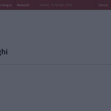
rologie
News24
Sabato , 8 Agosto 2026
Cerca
ghi