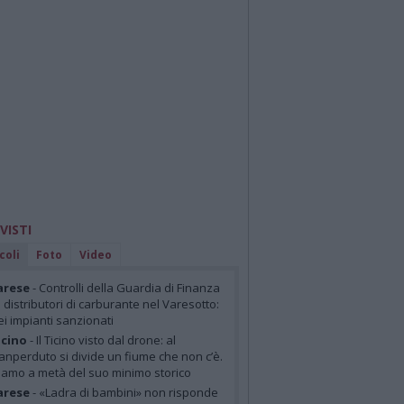
 VISTI
coli
Foto
Video
arese
- Controlli della Guardia di Finanza
i distributori di carburante nel Varesotto:
ei impianti sanzionati
cino
- Il Ticino visto dal drone: al
anperduto si divide un fiume che non c’è.
iamo a metà del suo minimo storico
arese
- «Ladra di bambini» non risponde