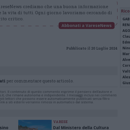
VareseNews crediamo che una buona informazione
Rico
 la vita di tutti. Ogni giorno lavoriamo cercando di
ito critico.
GAB
REN
Abbonati a VareseNews
AGO
Cla
Edm
Nin
Pubblicato il 20 Luglio 2024
Mari
Alv
Cor
Valt
Ale
ati
per commentare questo articolo.
Giu
tatori. Il contenuto di questo commento esprime il pensiero dell'autore e
s.it, che rimane autonoma e indipendente. I messaggi inclusi nei commenti
ingoli lettori che possono essere automaticamente pubblicati senza filtro
nk a siti esterni verranno rimossi in automatico dal sistema.
VARESE
esino
Dal Ministero della Cultura