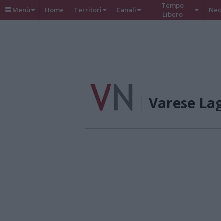
Tempo
Menù
Home
Territori
Canali
Nec
Libero
Varese La