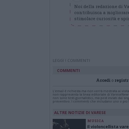
Noi della redazione di 
contribuisca a migliorare
stimolare curiosità e spir
LEGGI I COMMENTI
COMMENTI
Accedi
o
registr
L'email è richiesta ma non verrà mostrata ai visi
non rappresenta la linea editoriale di VareseNew
non sono testi giornalistici, ma post inviati dai s
preventivo. I commenti che includano uno o più li
ALTRE NOTIZIE DI VARESE
MUSICA
Il violoncellista var