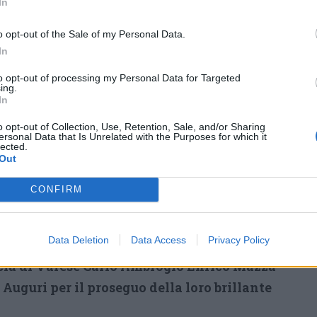
In
a presso la
Questura di Novara e poi presso la
 novarese ha assunto l’incarico di Dirigente
o opt-out of the Sale of my Personal Data.
In
adra Mobile e successivamente è trasferita a
a Squadra Mobile, con l’incarico di
to opt-out of processing my Personal Data for Targeted
ing.
ione Criminalità Organizzata.
Nel maggio
In
dove continua ad occuparsi di Polizia
o opt-out of Collection, Use, Retention, Sale, and/or Sharing
per quattro anni la Squadra Mobile,
ersonal Data that Is Unrelated with the Purposes for which it
lected.
indagini in materia di violenza di genere e
Out
ndo brillanti risultati nell’ambito del
CONFIRM
dello spaccio in ambito boschivo. Dal primo
ella promozione dirige la Divisione Polizia
Data Deletion
Data Access
Privacy Policy
le della Questura.
Ad entrambi i Dirigenti il
cia di Varese Carlo Ambrogio Enrico Mazza
i Auguri per il proseguo della loro brillante