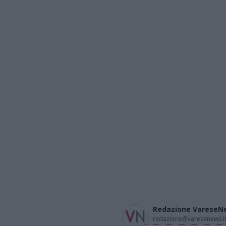
Redazione VareseN
redazione@varesenews.i