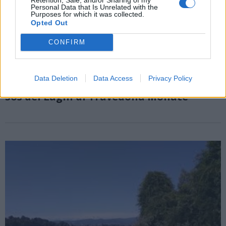
Personal Data that Is Unrelated with the
Purposes for which it was collected.
Opted Out
CONFIRM
TRAVEDONA MONATE
Data Deletion
Data Access
Privacy Policy
Al via il nuovo corso soccorritori della
Sos dei Laghi di Travedona Monate