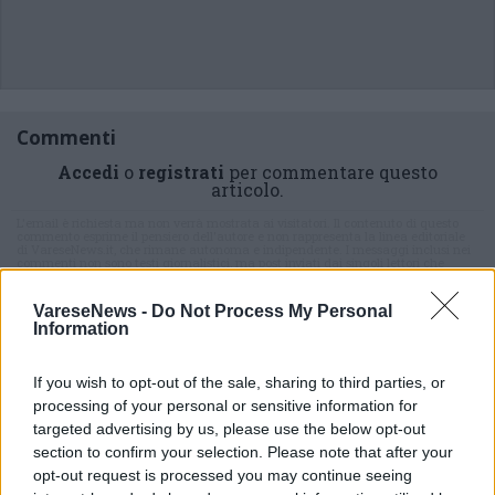
Commenti
Accedi
o
registrati
per commentare questo
articolo.
L'email è richiesta ma non verrà mostrata ai visitatori. Il contenuto di questo
commento esprime il pensiero dell'autore e non rappresenta la linea editoriale
di VareseNews.it, che rimane autonoma e indipendente. I messaggi inclusi nei
commenti non sono testi giornalistici, ma post inviati dai singoli lettori che
possono essere automaticamente pubblicati senza filtro preventivo. I commenti
che includano uno o più link a siti esterni verranno rimossi in automatico dal
sistema.
VareseNews -
Do Not Process My Personal
Information
If you wish to opt-out of the sale, sharing to third parties, or
processing of your personal or sensitive information for
targeted advertising by us, please use the below opt-out
section to confirm your selection. Please note that after your
opt-out request is processed you may continue seeing