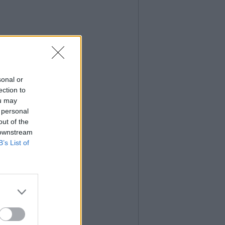
sonal or
ection to
ou may
 personal
out of the
 downstream
B’s List of