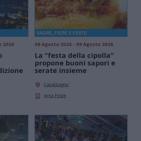
SAGRE, FIERE E FESTE
o 2026
08 Agosto 2026 - 09 Agosto 2026
o
La “festa della cipolla”
propone buoni sapori e
dizione
serate insieme
Casalzuigno
Area Feste