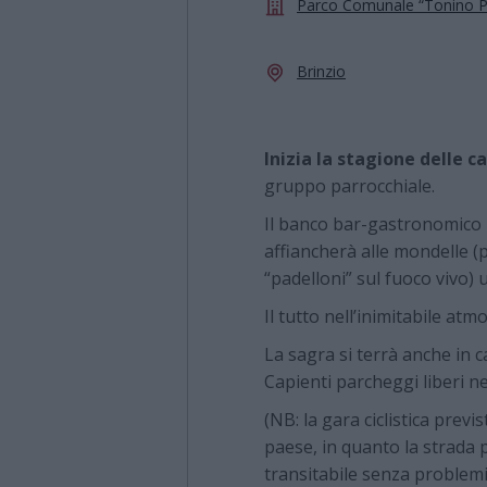
Parco Comunale “Tonino Pic
Brinzio
Inizia la stagione delle c
gruppo parrocchiale.
Il banco bar-gastronomico 
affiancherà alle mondelle (
“padelloni” sul fuoco vivo)
Il tutto nell’inimitabile at
La sagra si terrà anche in 
Capienti parcheggi liberi n
(NB: la gara ciclistica previ
paese, in quanto la strada 
transitabile senza problemi 