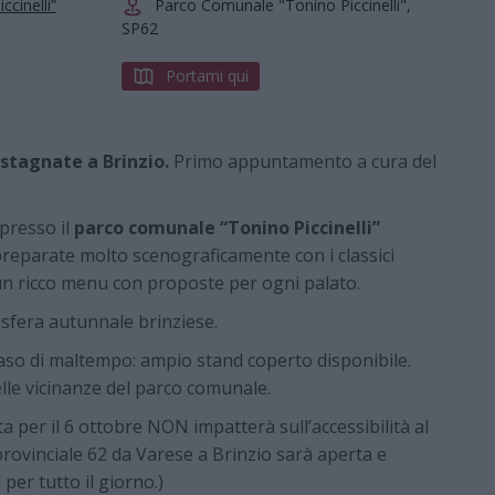
cinelli”
Parco Comunale "Tonino Piccinelli",
SP62
Portami qui
astagnate a Brinzio.
Primo appuntamento a cura del
presso il
parco comunale “Tonino Piccinelli”
preparate molto scenograficamente con i classici
 un ricco menu con proposte per ogni palato.
mosfera autunnale brinziese.
caso di maltempo: ampio stand coperto disponibile.
elle vicinanze del parco comunale.
sta per il 6 ottobre NON impatterà sull’accessibilità al
provinciale 62 da Varese a Brinzio sarà aperta e
per tutto il giorno.)