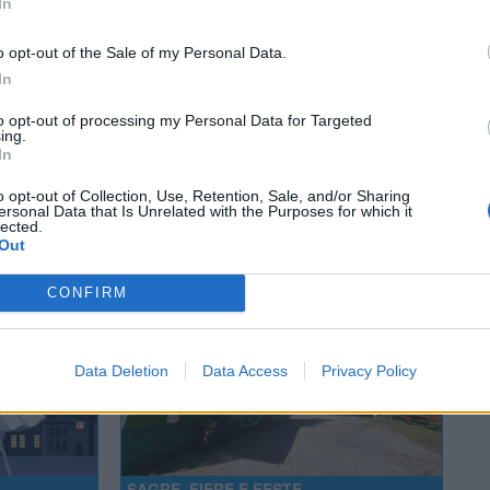
In
Tutti gli eventi
o opt-out of the Sale of my Personal Data.
di
agosto
a Materia
In
Via Confalonieri, 5 - Castronno
to opt-out of processing my Personal Data for Targeted
ing.
In
o opt-out of Collection, Use, Retention, Sale, and/or Sharing
 ANCHE
ersonal Data that Is Unrelated with the Purposes for which it
lected.
Out
CONFIRM
Data Deletion
Data Access
Privacy Policy
SAGRE, FIERE E FESTE