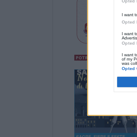
Opted 
I want t
Opted 
I want 
Advertis
Opted 
I want t
POTREBBERO INTERESSARTI
of my P
was col
Opted 
SAGRE, FIERE E FESTE