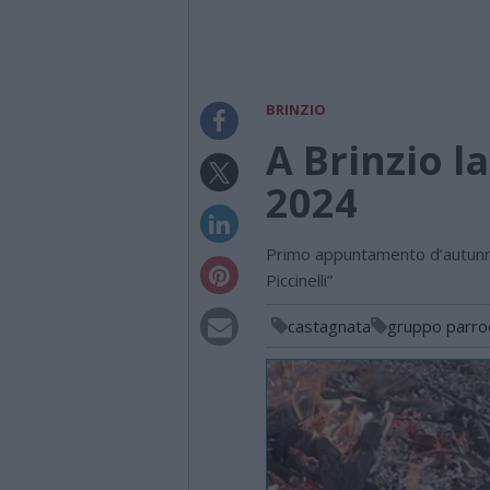
BRINZIO
A Brinzio l
2024
Primo appuntamento d’autunno
Piccinelli”
castagnata
gruppo parroc