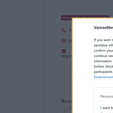
MAGGIORI INFORMAZIONI
VareseNe
3478442376
If you wish 
parrocchiabrinzio@altervis
sensitive in
confirm you
continue se
https://www.facebook.com/ev
information 
further disc
participants
Downstream 
Persona
castagnata
gruppo parrocc
I want t