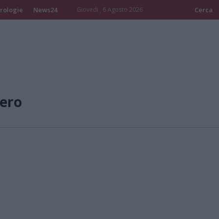
rologie
News24
Giovedi , 6 Agosto 2026
Cerca
ero