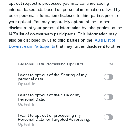
Palude Bruschera
. Le attività inizieranno alle
9:30
per
opt-out request is processed you may continue seeing
interest-based ads based on personal information utilized by
concludersi alle
17
nell’area didattica, coinvolgendo un
us or personal information disclosed to third parties prior to
pubblico di ogni età. Mentre la
biblioteca civica
curerà
your opt-out. You may separately opt-out of the further
letture e laboratori per i più piccoli, la
Pro Loco Angera
disclosure of your personal information by third parties on the
si occuperà del pranzo al sacco con un contributo di 10
IAB’s list of downstream participants. This information may
euro. Durante la giornata saranno presentati i primi
also be disclosed by us to third parties on the
IAB’s List of
Downstream Participants
that may further disclose it to other
risultati della ricerca scientifica e verranno messe a
third parties.
dimora piante certificate per favorire la presenza degli
impollinatori.
Personal Data Processing Opt Outs
La supervisione scientifica di questa seconda giornata è
I want to opt-out of the Sharing of my
personal data.
affidata a
Stefano Aguzzi
e
Selena Campagnolo
.
Opted In
Sebbene gli appuntamenti siano gratuiti, gli
organizzatori raccomandano la
prenotazione
I want to opt-out of the Sale of my
Personal Data.
all’indirizzo prolocoangera@gmail.com. Le iniziative
Opted In
godono del patrocinio della
Riserva della biosfera MAB
I want to opt-out of processing my
Ticino Val Grande Verbano
e si inseriscono nel
Personal Data for Targeted Advertising.
percorso che vede
Angera
nel ruolo di
Custode della
Opted In