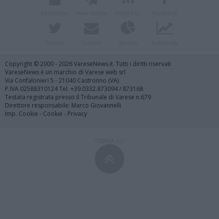
Redazione
Invia notizia
Feed RSS
Facebook
Twitter
Contatti
Società
Pubblicità
Copyright © 2000 - 2026 VareseNews.it. Tutti i diritti riservati
VareseNews è un marchio di Varese web srl
Via Confalonieri 5 - 21040 Castronno (VA)
P.IVA 02588310124 Tel. +39.0332.873094 / 873168
Testata registrata presso il Tribunale di Varese n.679
Direttore responsabile: Marco Giovannelli
Imp. Cookie
-
Cookie
-
Privacy
TORNA SU