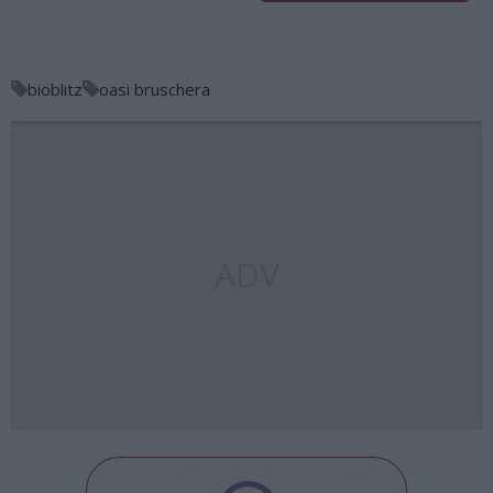
bioblitz
oasi bruschera
ADV