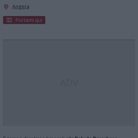
Angera
Portami qui
ADV