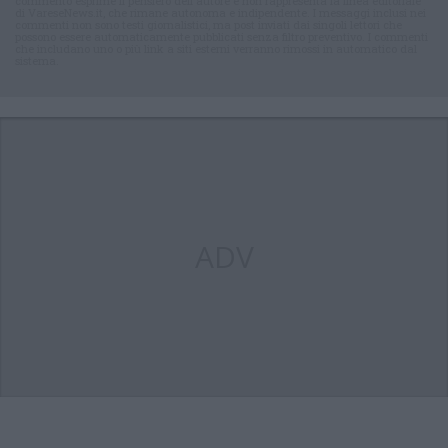
commento esprime il pensiero dell'autore e non rappresenta la linea editoriale
di VareseNews.it, che rimane autonoma e indipendente. I messaggi inclusi nei
commenti non sono testi giornalistici, ma post inviati dai singoli lettori che
possono essere automaticamente pubblicati senza filtro preventivo. I commenti
che includano uno o più link a siti esterni verranno rimossi in automatico dal
sistema.
ADV