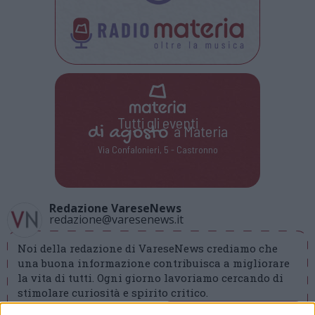
Tutti gli eventi
di
agosto
a Materia
Via Confalonieri, 5 - Castronno
Redazione VareseNews
redazione@varesenews.it
Noi della redazione di VareseNews crediamo che
una buona informazione contribuisca a migliorare
la vita di tutti. Ogni giorno lavoriamo cercando di
stimolare curiosità e spirito critico.
Abbonati a VareseNews