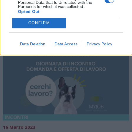
Varese
Personal Data that Is Unrelated with the
Purposes for which it was collected.
Opted Out
Palace Hotel
CONFIRM
Data Deletion
Data Access
Privacy Policy
INCONTRI
16 Marzo 2023