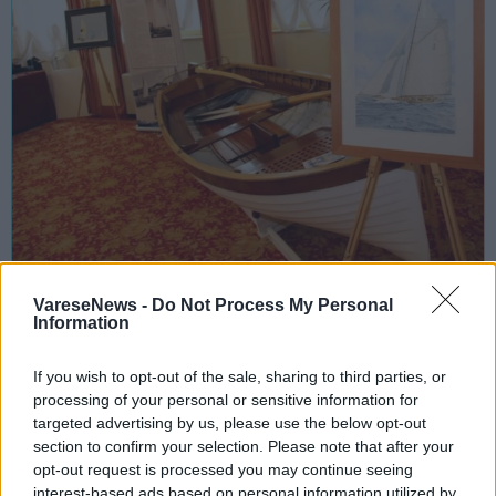
INCONTRI
VareseNews -
Do Not Process My Personal
28 Gennaio 2023
Information
Al Palace Hotel di Varese torna il
“Convegno nazionale sulle
If you wish to opt-out of the sale, sharing to third parties, or
imbarcazioni d’epoca e storiche”
processing of your personal or sensitive information for
targeted advertising by us, please use the below opt-out
Varese
section to confirm your selection. Please note that after your
opt-out request is processed you may continue seeing
Palace Hotel
interest-based ads based on personal information utilized by