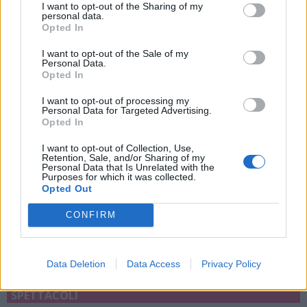
I want to opt-out of the Sharing of my
Ad Alta Valle Intelvi appuntamento
personal data.
con la Milano degli anni ‘60 in musica
Opted In
Alta Valle Intelvi
I want to opt-out of the Sale of my
Personal Data.
Opted In
I want to opt-out of processing my
Personal Data for Targeted Advertising.
Opted In
I want to opt-out of Collection, Use,
Retention, Sale, and/or Sharing of my
Personal Data that Is Unrelated with the
Purposes for which it was collected.
Opted Out
CONFIRM
Data Deletion
Data Access
Privacy Policy
SPETTACOLI