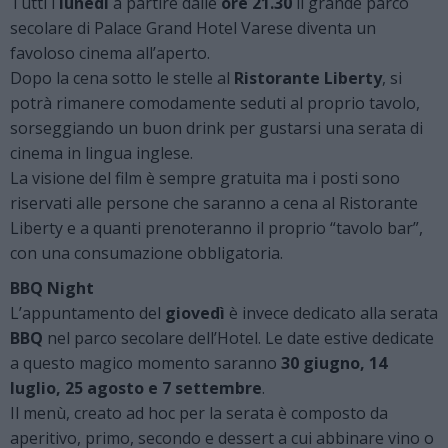
Tutti i
lunedì
a partire dalle
ore 21.30
il grande parco
secolare di Palace Grand Hotel Varese diventa un
favoloso cinema all’aperto.
Dopo la cena sotto le stelle al
Ristorante Liberty
, si
potrà rimanere comodamente seduti al proprio tavolo,
sorseggiando un buon drink per gustarsi una serata di
cinema in lingua inglese.
La visione del film è sempre gratuita ma i posti sono
riservati alle persone che saranno a cena al Ristorante
Liberty e a quanti prenoteranno il proprio “tavolo bar”,
con una consumazione obbligatoria.
BBQ Night
L’appuntamento del
giovedì
è invece dedicato alla serata
BBQ
nel parco secolare dell’Hotel. Le date estive dedicate
a questo magico momento saranno
30 giugno, 14
luglio, 25 agosto e 7 settembre
.
Il menù, creato ad hoc per la serata è composto da
aperitivo, primo, secondo e dessert a cui abbinare vino o