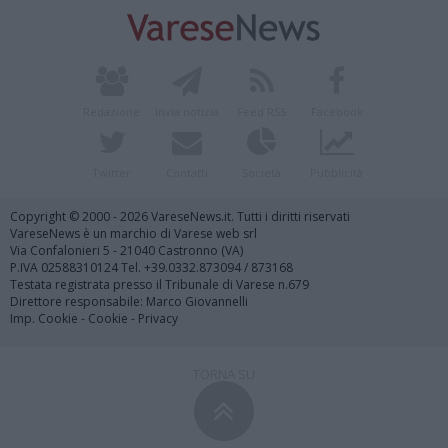
Redazione
Invia notizia
Feed RSS
Facebook
Twitter
Contatti
Società
Pubblicità
Copyright © 2000 - 2026 VareseNews.it. Tutti i diritti riservati
VareseNews è un marchio di Varese web srl
Via Confalonieri 5 - 21040 Castronno (VA)
P.IVA 02588310124 Tel. +39.0332.873094 / 873168
Testata registrata presso il Tribunale di Varese n.679
Direttore responsabile: Marco Giovannelli
Imp. Cookie
-
Cookie
-
Privacy
TORNA SU