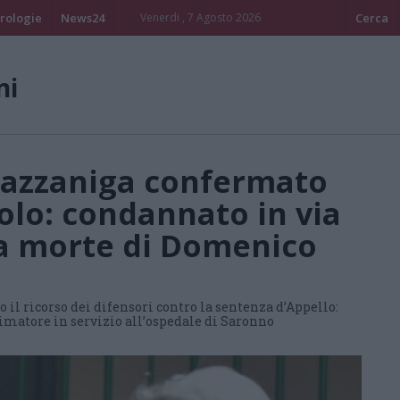
rologie
News24
Venerdi , 7 Agosto 2026
Cerca
ni
Cazzaniga confermato
olo: condannato in via
 la morte di Domenico
 il ricorso dei difensori contro la sentenza d’Appello:
animatore in servizio all’ospedale di Saronno