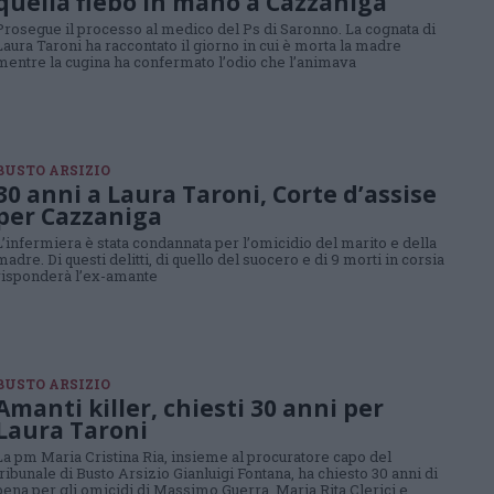
quella flebo in mano a Cazzaniga
Prosegue il processo al medico del Ps di Saronno. La cognata di
Laura Taroni ha raccontato il giorno in cui è morta la madre
mentre la cugina ha confermato l’odio che l’animava
BUSTO ARSIZIO
30 anni a Laura Taroni, Corte d’assise
per Cazzaniga
L’infermiera è stata condannata per l’omicidio del marito e della
madre. Di questi delitti, di quello del suocero e di 9 morti in corsia
risponderà l’ex-amante
BUSTO ARSIZIO
Amanti killer, chiesti 30 anni per
Laura Taroni
La pm Maria Cristina Ria, insieme al procuratore capo del
tribunale di Busto Arsizio Gianluigi Fontana, ha chiesto 30 anni di
pena per gli omicidi di Massimo Guerra, Maria Rita Clerici e