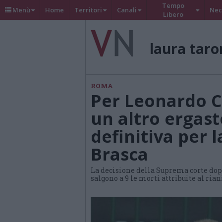
Tempo
Menù
Home
Territori
Canali
Nec
Libero
laura taro
ROMA
Per Leonardo 
un altro ergast
definitiva per
Brasca
La decisione della Suprema corte dopo
salgono a 9 le morti attribuite al ri