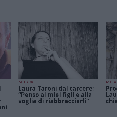
MILANO
MILA
l
Laura Taroni dal carcere:
Pro
“Penso ai miei figli e alla
Lau
r
voglia di riabbracciarli”
chi
oni