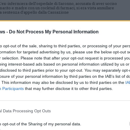
L’ex-infermiera dell’ospedale di Saronno, accusata di aver ucciso
marito e madre con un cocktail di farmaci, si era vista annullare
la sentenza d’appello dalla Cassazione
ws -
Do Not Process My Personal Information
SARONNO
Una nuova perizia psichiatrica per
to opt-out of the sale, sharing to third parties, or processing of your per
Laura Taroni
formation for targeted advertising by us, please use the below opt-out s
r selection. Please note that after your opt-out request is processed y
Le motivazioni della sentenza che ha annullato la condanna a 30
anni da parte della Corte d’Appello, fanno emergere la necessità
eing interest-based ads based on personal information utilized by us or
di un nuovo esame che stabilisca l’imputabilità dell’ex-infermiera
disclosed to third parties prior to your opt-out. You may separately opt-
accusata di duplice omicidio
losure of your personal information by third parties on the IAB’s list of
. This information may also be disclosed by us to third parties on the
IA
Participants
that may further disclose it to other third parties.
SARONNO
Annullata la sentenza di condanna a
30 anni per Laura Taroni
l Data Processing Opt Outs
La Cassazione ha annullato il verdetto della corte d’Assise
d’appello che aveva inflitto 30 anni all’infermiera Laura Taroni
o opt-out of the Sharing of my personal data.
per l’omicidio del marito e della madre