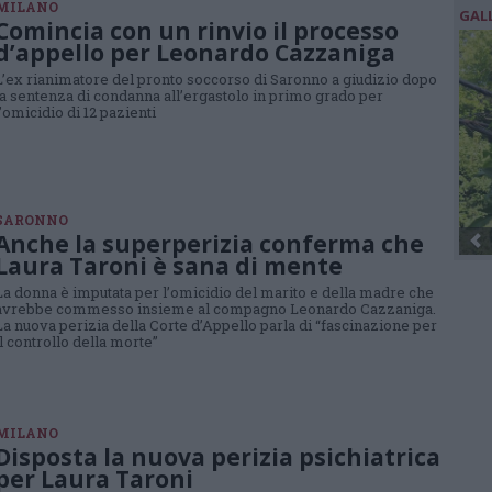
MILANO
GAL
Comincia con un rinvio il processo
d’appello per Leonardo Cazzaniga
L’ex rianimatore del pronto soccorso di Saronno a giudizio dopo
la sentenza di condanna all’ergastolo in primo grado per
l’omicidio di 12 pazienti
SARONNO
Anche la superperizia conferma che
Laura Taroni è sana di mente
La donna è imputata per l’omicidio del marito e della madre che
avrebbe commesso insieme al compagno Leonardo Cazzaniga.
La nuova perizia della Corte d’Appello parla di “fascinazione per
il controllo della morte”
MILANO
Disposta la nuova perizia psichiatrica
per Laura Taroni