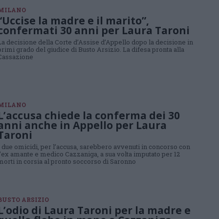
MILANO
“Uccise la madre e il marito”,
confermati 30 anni per Laura Taroni
La decisione della Corte d’Assise d’Appello dopo la decisione in
primi grado del giudice di Busto Arsizio. La difesa pronta alla
Cassazione
MILANO
L’accusa chiede la conferma dei 30
anni anche in Appello per Laura
Taroni
I due omicidi, per l’accusa, sarebbero avvenuti in concorso con
l’ex amante e medico Cazzaniga, a sua volta imputato per 12
morti in corsia al pronto soccorso di Saronno
BUSTO ARSIZIO
L’odio di Laura Taroni per la madre e