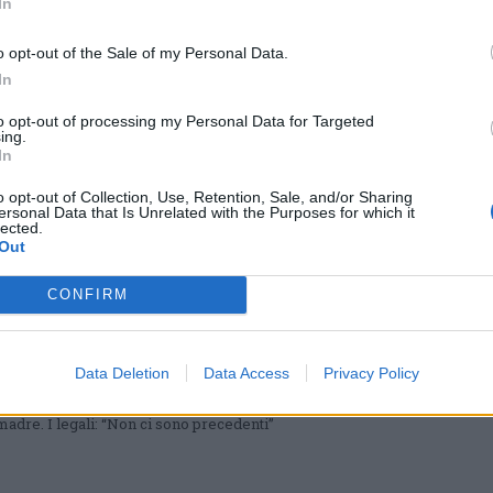
In
o opt-out of the Sale of my Personal Data.
In
BUSTO ARSIZIO
Cazzaniga parla in aula: “Sono
to opt-out of processing my Personal Data for Targeted
innocente, non ho ucciso nessuno“
ing.
In
Così le dichiarazioni spontanee prima dell’ingresso della Corte
d’assise in camera di consiglio. Sentenza nel pomeriggio
o opt-out of Collection, Use, Retention, Sale, and/or Sharing
ersonal Data that Is Unrelated with the Purposes for which it
lected.
Out
CONFIRM
SARONNO
C’è un errore nelle motivazioni della
sentenza di appello per Laura Taroni
Data Deletion
Data Access
Privacy Policy
I giudici della corte d’Assise d’Appello di Milano hanno fissato
un’udienza per rimediare alla mancanza di 13 pagine
relativamente al processo per l’omicidio del marito e della
madre. I legali: “Non ci sono precedenti”