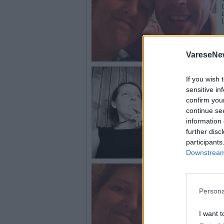
VareseNe
If you wish 
sensitive in
confirm you
continue se
information 
further disc
participants
Downstream 
Persona
I want t