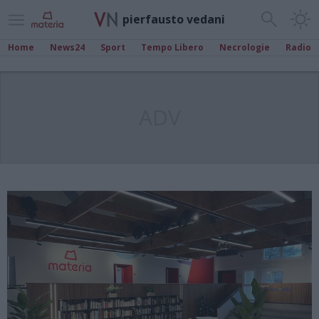
pierfausto vedani
Home
News24
Sport
Tempo Libero
Necrologie
Radio
ADV