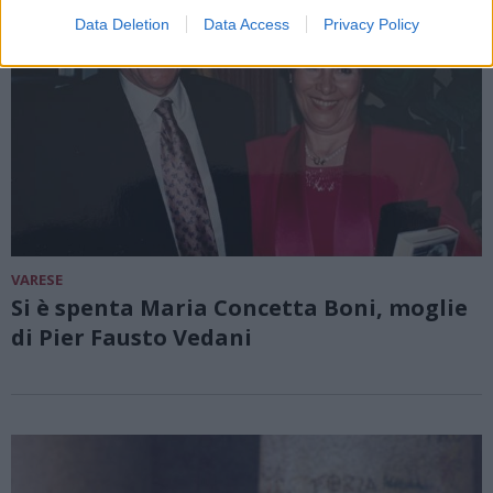
Data Deletion
Data Access
Privacy Policy
VARESE
Si è spenta Maria Concetta Boni, moglie
di Pier Fausto Vedani