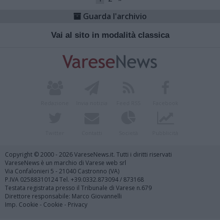
Guarda l'archivio
Vai al sito in modalità classica
Redazione
Invia notizia
Feed RSS
Facebook
Twitter
Contatti
Società
Pubblicità
Copyright © 2000 - 2026 VareseNews.it. Tutti i diritti riservati
VareseNews è un marchio di Varese web srl
Via Confalonieri 5 - 21040 Castronno (VA)
P.IVA 02588310124 Tel. +39.0332.873094 / 873168
Testata registrata presso il Tribunale di Varese n.679
Direttore responsabile: Marco Giovannelli
Imp. Cookie
-
Cookie
-
Privacy