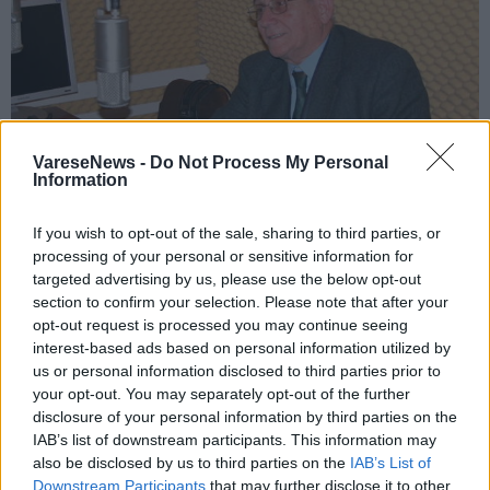
VareseNews -
Do Not Process My Personal
Information
If you wish to opt-out of the sale, sharing to third parties, or
VARESE
processing of your personal or sensitive information for
“Ciao pirata”. Il giornalismo varesino in
targeted advertising by us, please use the below opt-out
lutto per la morte di Pier Fausto Vedani
section to confirm your selection. Please note that after your
opt-out request is processed you may continue seeing
interest-based ads based on personal information utilized by
us or personal information disclosed to third parties prior to
your opt-out. You may separately opt-out of the further
disclosure of your personal information by third parties on the
IAB’s list of downstream participants. This information may
also be disclosed by us to third parties on the
IAB’s List of
Downstream Participants
that may further disclose it to other