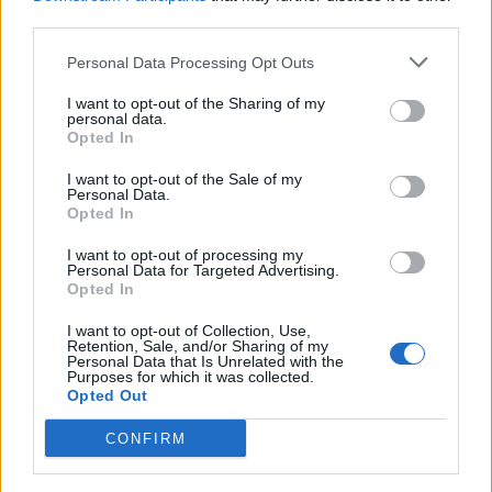
third parties.
Personal Data Processing Opt Outs
I want to opt-out of the Sharing of my
personal data.
Opted In
I want to opt-out of the Sale of my
Personal Data.
Opted In
I want to opt-out of processing my
A MARGINE
Personal Data for Targeted Advertising.
Roberto Maroni è stato l’unico leghista
Opted In
che ha lavorato per Varese
I want to opt-out of Collection, Use,
Retention, Sale, and/or Sharing of my
Personal Data that Is Unrelated with the
Purposes for which it was collected.
Opted Out
CONFIRM