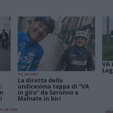
VA 
Leg
VA IN GIRO
La diretta della
:
undicesima tappa di “VA
n
in giro” da Saronno a
i
Malnate in bici
VA IN GIRO
GAL