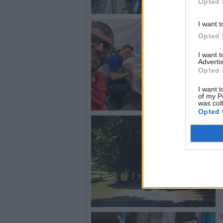
Opted 
I want t
Opted 
I want 
Advertis
Opted 
I want t
of my P
was col
Opted 