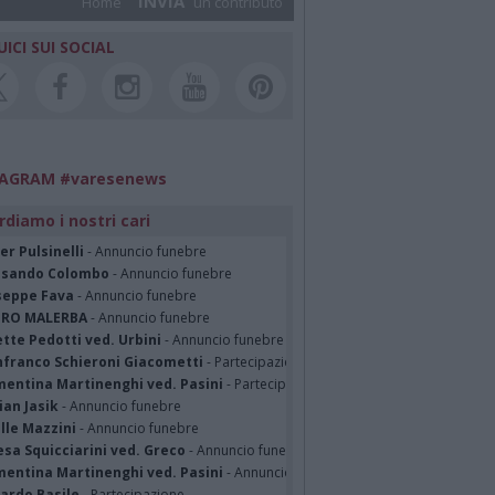
INVIA
Home
un contributo
UICI SUI SOCIAL
TAGRAM #varesenews
rdiamo i nostri cari
er Pulsinelli
- Annuncio funebre
ssando Colombo
- Annuncio funebre
seppe Fava
- Annuncio funebre
TRO MALERBA
- Annuncio funebre
tte Pedotti ved. Urbini
- Annuncio funebre
nfranco Schieroni Giacometti
- Partecipazione
mentina Martinenghi ved. Pasini
- Partecipazione
ian Jasik
- Annuncio funebre
lle Mazzini
- Annuncio funebre
sa Squicciarini ved. Greco
- Annuncio funebre
mentina Martinenghi ved. Pasini
- Annuncio funebre
cardo Basile
- Partecipazione