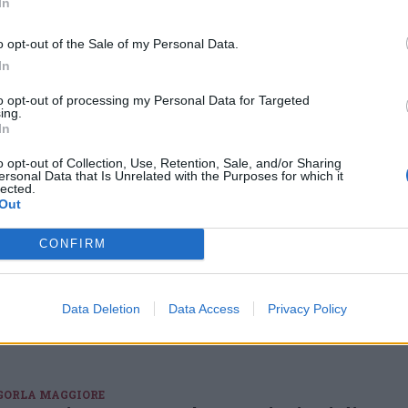
In
VA IN GIRO
o opt-out of the Sale of my Personal Data.
La diretta della settima tappa di “VA
In
in giro” da Ispra a Sesto Calende in
bici
to opt-out of processing my Personal Data for Targeted
ing.
In questa puntata del tour di VareseNews il giornalista Roberto
In
Morandi pedalerà lungolago con Lorenzo Franzetti ed
Alessandra Doridoni in un suggestivo itinerario nel Basso
Verbano, tra acque e colline
o opt-out of Collection, Use, Retention, Sale, and/or Sharing
ersonal Data that Is Unrelated with the Purposes for which it
lected.
Out
VA IN GIRO
La settima tappa di “VA in giro”, sulle
CONFIRM
sponde del Lago Maggiore verso
Sesto Calende
Roberto Morandi pedala insieme a Lorenzo Franzetti,
Data Deletion
Data Access
Privacy Policy
appassionato promotore del turismo in bici, in un suggestivo
itinerario nel Basso Verbano, tra acque e colline
GORLA MAGGIORE