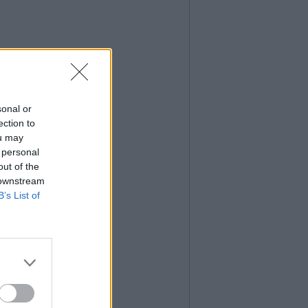
sonal or
ection to
ou may
 personal
out of the
 downstream
B’s List of