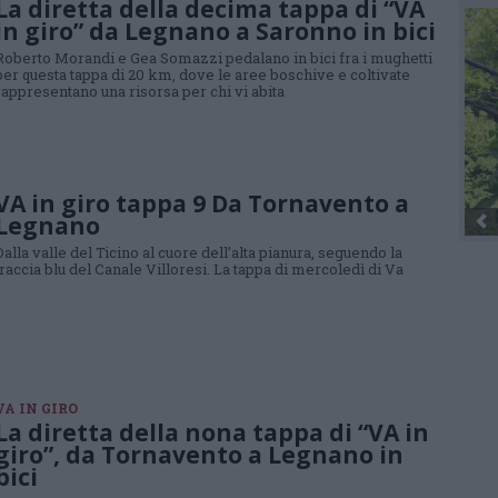
La diretta della decima tappa di “VA
in giro” da Legnano a Saronno in bici
Roberto Morandi e Gea Somazzi pedalano in bici fra i mughetti
per questa tappa di 20 km, dove le aree boschive e coltivate
rappresentano una risorsa per chi vi abita
VA in giro tappa 9 Da Tornavento a
Legnano
Dalla valle del Ticino al cuore dell’alta pianura, seguendo la
traccia blu del Canale Villoresi. La tappa di mercoledì di Va
VA IN GIRO
La diretta della nona tappa di “VA in
giro”, da Tornavento a Legnano in
bici