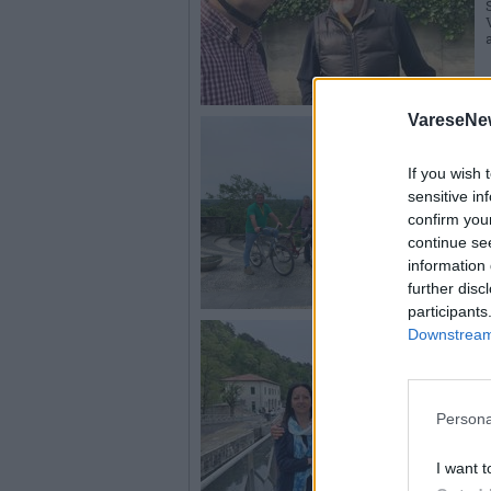
VareseNe
If you wish 
sensitive in
confirm you
continue se
information 
further disc
participants
Downstream 
Persona
I want t