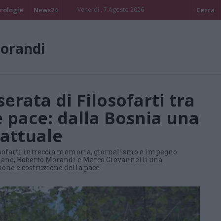
rologie
News24
Venerdi , 7 Agosto 2026
Cerca
orandi
erata di Filosofarti tra
 pace: dalla Bosnia una
 attuale
losofarti intreccia memoria, giornalismo e impegno
ilano, Roberto Morandi e Marco Giovannelli una
zione e costruzione della pace