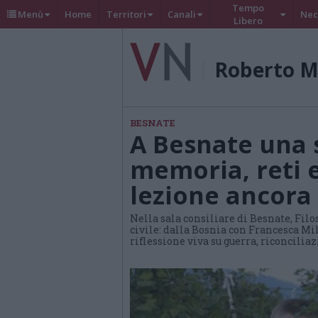
Tempo
Menù
Home
Territori
Canali
Nec
Libero
Roberto M
BESNATE
A Besnate una s
memoria, reti e
lezione ancora
Nella sala consiliare di Besnate, Fi
civile: dalla Bosnia con Francesca M
riflessione viva su guerra, riconcilia