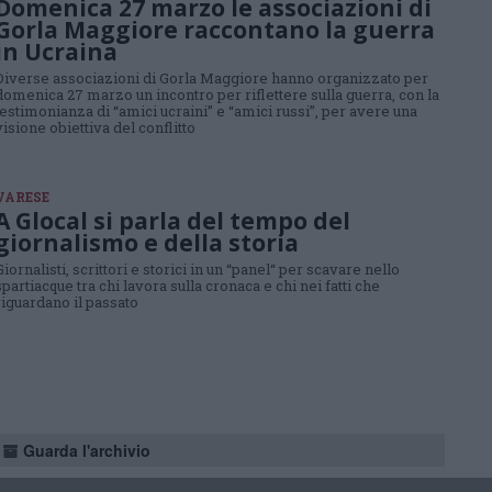
Domenica 27 marzo le associazioni di
Gorla Maggiore raccontano la guerra
in Ucraina
Diverse associazioni di Gorla Maggiore hanno organizzato per
domenica 27 marzo un incontro per riflettere sulla guerra, con la
testimonianza di “amici ucraini” e “amici russi”, per avere una
visione obiettiva del conflitto
VARESE
A Glocal si parla del tempo del
giornalismo e della storia
Giornalisti, scrittori e storici in un “panel“ per scavare nello
spartiacque tra chi lavora sulla cronaca e chi nei fatti che
riguardano il passato
Guarda l'archivio