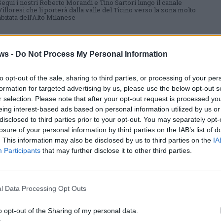
Segui i nostri Roberto Morandi e Tino Sartori lungo il canale
Villoresi che li porterà dalla valle del Ticino verso la zona molto
abitata dell’Alto Milanese
ws -
Do Not Process My Personal Information
VA in giro tappa 8 Da Sesto Calende a
Tornavento in bici
to opt-out of the sale, sharing to third parties, or processing of your per
“VA in giro”, il grande viaggio di 600 km a piedi e in bicicletta per
il Varesotto, segue ora il filo
formation for targeted advertising by us, please use the below opt-out s
r selection. Please note that after your opt-out request is processed y
eing interest-based ads based on personal information utilized by us or
disclosed to third parties prior to your opt-out. You may separately opt-
losure of your personal information by third parties on the IAB’s list of
. This information may also be disclosed by us to third parties on the
IA
VA IN GIRO
Participants
that may further disclose it to other third parties.
La diretta dell’ottava tappa di “VA in
giro”, da Sesto Calende a Tornavento
Segui la tappa di 24 Km a filo d’acqua lungo il Fiume Ticino prima
e i canali poi, con Roberto Morandi e Tino Sartori
l Data Processing Opt Outs
o opt-out of the Sharing of my personal data.