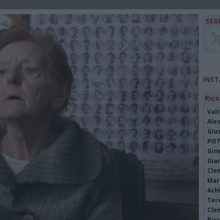
SEG
INS
Rico
Valt
Ale
Giu
PIE
Gine
Gia
Cle
Mar
Achi
Tere
Cle
Ric