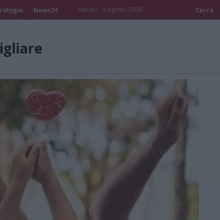
rologie
News24
Sabato , 8 Agosto 2026
Cerca
igliare