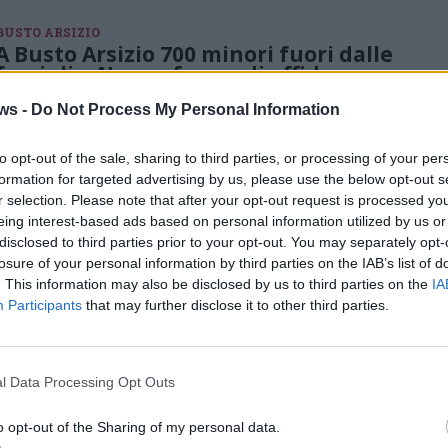
BUSTO ARSIZIO
A Busto Arsizio 700 minori fuori dalle
famiglie. Nuove forme di affido
“leggero” per uscire dal disagio
ws -
Do Not Process My Personal Information
Li chiamano i figli del sindaco e sono sempre di più a causa della
crisi del sistema famiglia. L’assessore Reguzzoni e la
cooperativa Proges lanciano nuove forme leggere di affido per
to opt-out of the sale, sharing to third parties, or processing of your per
aiutare figli e genitori
formation for targeted advertising by us, please use the below opt-out s
r selection. Please note that after your opt-out request is processed y
eing interest-based ads based on personal information utilized by us or
VARESE
disclosed to third parties prior to your opt-out. You may separately opt-
“Aiutare un bambino a crescere. Ci
hai mai pensato?”: un corso
losure of your personal information by third parties on the IAB’s list of
introduttivo all’esperienza dell’affido
. This information may also be disclosed by us to third parties on the
IA
familiare
Participants
that may further disclose it to other third parties.
Saranno quattro incontri tenuti da famiglie che vivono
l’esperienza dell’affido in varie forme e prevedono la presenza
di professionisti e genitori affidatari
l Data Processing Opt Outs
BUSTO ARSIZIO
o opt-out of the Sharing of my personal data.
AffiDARSI, dall’affido famigliare