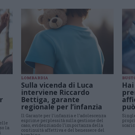
LOMBARDIA
BUSTO
Sulla vicenda di Luca
Hai
interviene Riccardo
pre
r
Bettiga, garante
aff
regionale per l’infanzia
può
Il Garante per l’infanzia e l’adolescenza
Singl
esprime perplessità sulla gestione del
propr
elle
caso, evidenziando l’importanza della
scari
so la
continuità affettiva e del benessere del
i
bambino