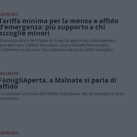
LEGNANO
Tariffa minima per la mensa e affido
d’emergenza: più supporto a chi
accoglie minori
Il tavolo politico del Piano di Zona ha approvato il documento
operativo per l’affido familiare. La presidente Meraviglia:
«L’obiettivo è favorire l’accoglienza da parte delle famiglie»
MALNATE
FamigliAperta, a Malnate si parla di
affido
Tre incontri sul tema dell’affido famigliare, dal 28 settembre al 24
novembre
LEGNANO