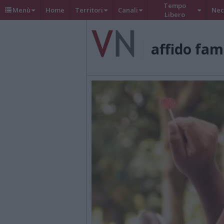
Tempo
Menù
Home
Territori
Canali
Nec
Libero
affido fam