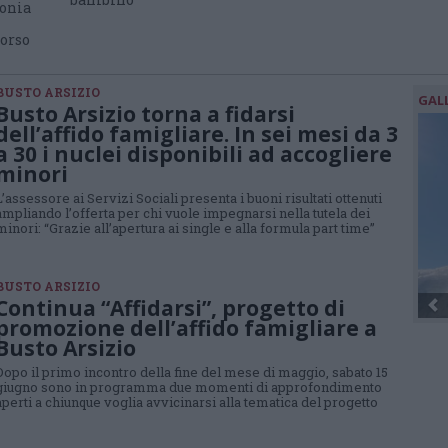
monia
corso
BUSTO ARSIZIO
GAL
Busto Arsizio torna a fidarsi
dell’affido famigliare. In sei mesi da 3
a 30 i nuclei disponibili ad accogliere
minori
L’assessore ai Servizi Sociali presenta i buoni risultati ottenuti
ampliando l’offerta per chi vuole impegnarsi nella tutela dei
minori: “Grazie all’apertura ai single e alla formula part time”
BUSTO ARSIZIO
Continua “Affidarsi”, progetto di
promozione dell’affido famigliare a
Busto Arsizio
Dopo il primo incontro della fine del mese di maggio, sabato 15
giugno sono in programma due momenti di approfondimento
aperti a chiunque voglia avvicinarsi alla tematica del progetto