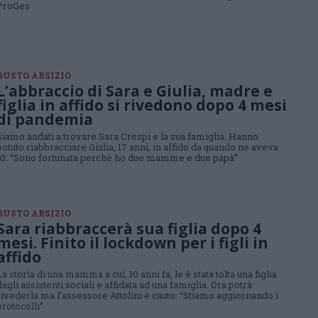
ProGes
BUSTO ARSIZIO
L’abbraccio di Sara e Giulia, madre e
figlia in affido si rivedono dopo 4 mesi
di pandemia
Siamo andati a trovare Sara Crespi e la sua famiglia. Hanno
potuto riabbracciare Giulia, 17 anni, in affido da quando ne aveva
10: “Sono fortunata perchè ho due mamme e due papà”
BUSTO ARSIZIO
Sara riabbraccerà sua figlia dopo 4
mesi. Finito il lockdown per i figli in
affido
La storia di una mamma a cui, 10 anni fa, le è stata tolta una figlia
dagli assistenti sociali e affidata ad una famiglia. Ora potrà
rivederla ma l’assessore Attolini è cauto: “Stiamo aggiornando i
protocolli”