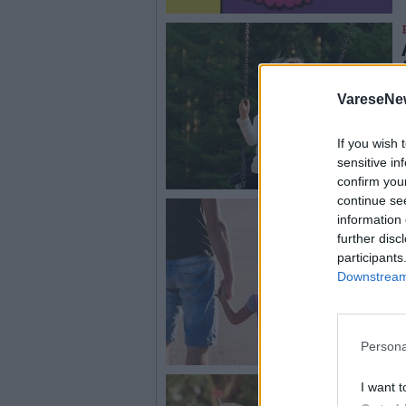
VareseNe
If you wish 
sensitive in
confirm you
continue se
information 
further disc
participants
Downstream 
Persona
I want t