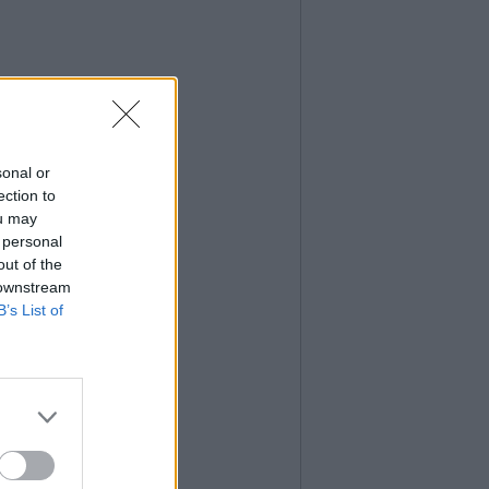
sonal or
ection to
ou may
 personal
out of the
 downstream
B’s List of