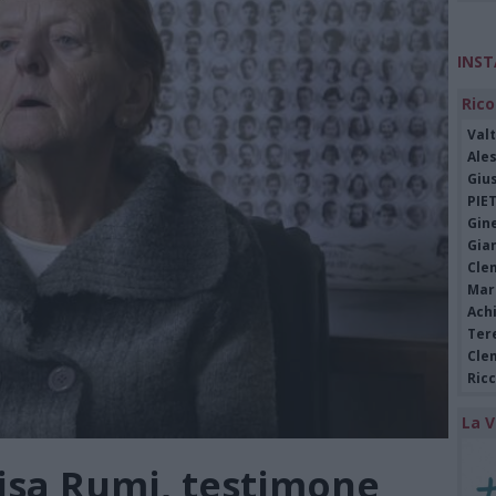
INS
Rico
Valt
Ale
Giu
PIE
Gine
Gia
Cle
Mar
Achi
Tere
Cle
Ric
La V
isa Rumi, testimone