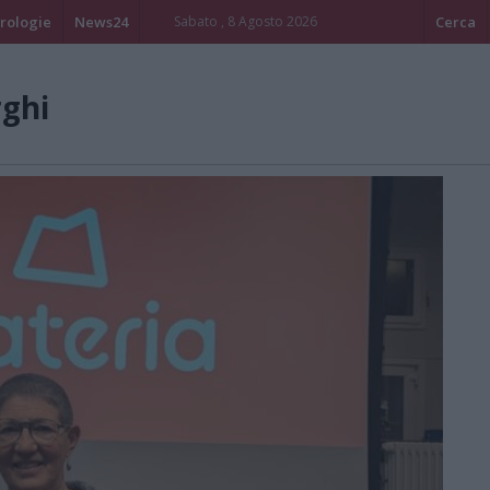
rologie
News24
Sabato , 8 Agosto 2026
Cerca
rghi