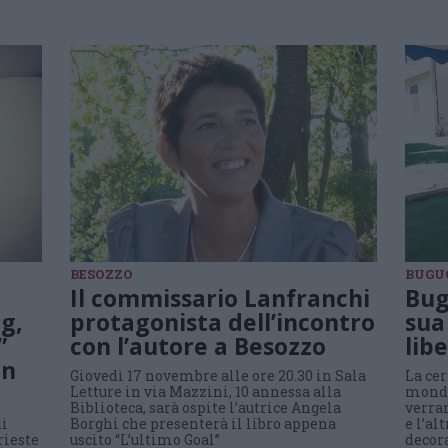
BESOZZO
BUGU
Il commissario Lanfranchi
Bug
g,
protagonista dell’incontro
sua
”
con l’autore a Besozzo
lib
in
Giovedì 17 novembre alle ore 20.30 in Sala
La cer
Letture in via Mazzini, 10 annessa alla
mondia
Biblioteca, sarà ospite l’autrice Angela
verra
di
Borghi che presenterà il libro appena
e l’al
rieste
uscito “L’ultimo Goal”
decora