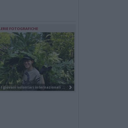
e
LERIE FOTOGRAFICHE
Nuova società, nuovo brand e tanti...