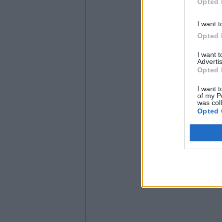
Opted 
I want t
Opted 
I want 
Advertis
Opted 
I want t
of my P
was col
Opted 