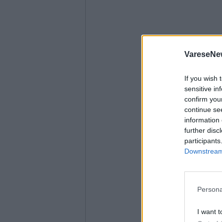
VareseNe
If you wish 
sensitive in
confirm you
continue se
information 
further disc
participants
Downstream 
Persona
I want t