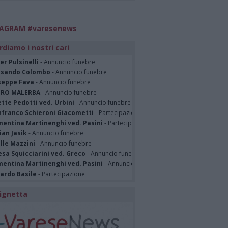
TAGRAM #varesenews
rdiamo i nostri cari
er Pulsinelli
- Annuncio funebre
ssando Colombo
- Annuncio funebre
seppe Fava
- Annuncio funebre
TRO MALERBA
- Annuncio funebre
tte Pedotti ved. Urbini
- Annuncio funebre
nfranco Schieroni Giacometti
- Partecipazione
mentina Martinenghi ved. Pasini
- Partecipazione
ian Jasik
- Annuncio funebre
lle Mazzini
- Annuncio funebre
sa Squicciarini ved. Greco
- Annuncio funebre
mentina Martinenghi ved. Pasini
- Annuncio funebre
cardo Basile
- Partecipazione
ignetta