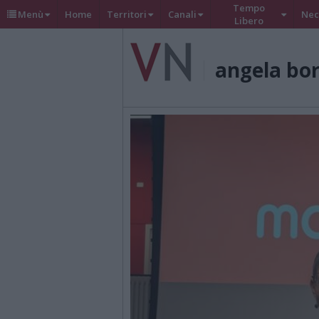
Tempo
Menù
Home
Territori
Canali
Nec
Libero
angela bo