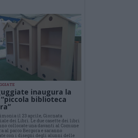
GGIATE
uggiate inaugura la
 “piccola biblioteca
era”
imonia il 23 aprile, Giornata
le dei Libri. Le due casette dei libri
nno collocate una davanti al Comune
tra al parco Bergora e saranno
te con i disegni degli alunni delle